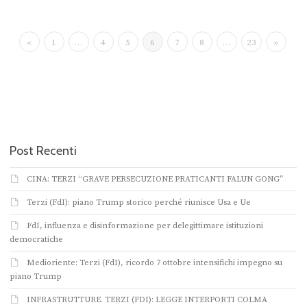
«
1
…
4
5
6
7
8
…
23
»
Post Recenti
CINA: TERZI “GRAVE PERSECUZIONE PRATICANTI FALUN GONG”
Terzi (FdI): piano Trump storico perché riunisce Usa e Ue
FdI, influenza e disinformazione per delegittimare istituzioni
democratiche
Medioriente: Terzi (FdI), ricordo 7 ottobre intensifichi impegno su
piano Trump
INFRASTRUTTURE. TERZI (FDI): LEGGE INTERPORTI COLMA