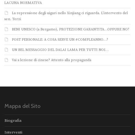
LACUNA NORMATIVA
La repressione degli uiguri nello Xinjiang ci riguarda. L’intervento del
sen. Terzi
BENI UNESCO (a Bergamo), PROTEZIONE GARANTITA…OPPURE NO?
POST PERSONALE: A COSA SERVE UN #COMPLEANNO…?
UN BEL MESSAGGIO DEL DALAI LAMA PER TUTTI NOI…
Vai a lezione di cinese? Attento alla propaganda
Mappa del Sito
Biografia
Interventi