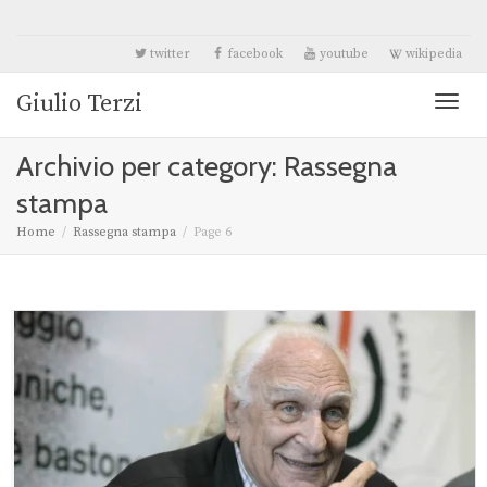
twitter
facebook
youtube
wikipedia
Giulio Terzi
Toggl
Archivio per category: Rassegna
naviga
stampa
Home
Rassegna stampa
Page 6