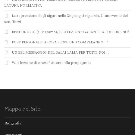
LACUNA NORMATIVA
La repressione degli uiguri nello Xinjiang ci riguarda. L’intervento del
sen. Terzi
BENI UNESCO (a Bergamo), PROTEZIONE GARANTITA…OPPURE NO?
POST PERSONALE: A COSA SERVE UN #COMPLEANNO…?
UN BEL MESSAGGIO DEL DALAI LAMA PER TUTTI NOI…
Vai a lezione di cinese? Attento alla propaganda
Mappa del Sito
Biografia
Interventi