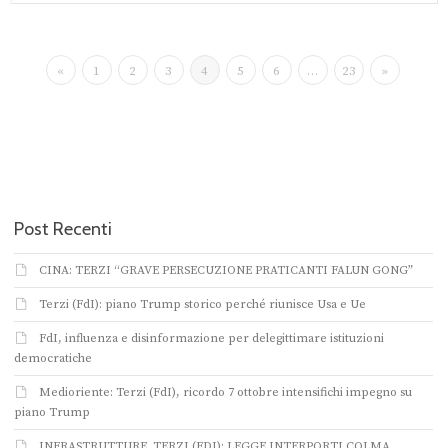
«
1
2
3
4
5
6
…
23
»
Post Recenti
CINA: TERZI “GRAVE PERSECUZIONE PRATICANTI FALUN GONG”
Terzi (FdI): piano Trump storico perché riunisce Usa e Ue
FdI, influenza e disinformazione per delegittimare istituzioni
democratiche
Medioriente: Terzi (FdI), ricordo 7 ottobre intensifichi impegno su
piano Trump
INFRASTRUTTURE. TERZI (FDI): LEGGE INTERPORTI COLMA