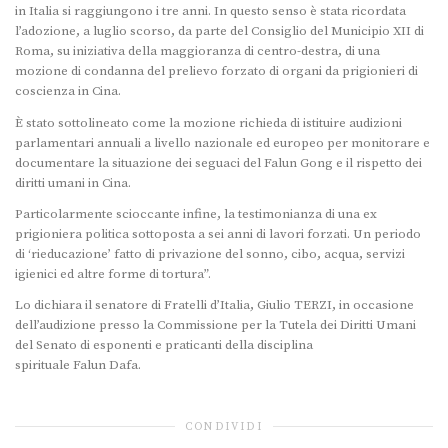
in Italia si raggiungono i tre anni. In questo senso è stata ricordata
l’adozione, a luglio scorso, da parte del Consiglio del Municipio XII di
Roma, su iniziativa della maggioranza di centro-destra, di una
mozione di condanna del prelievo forzato di organi da prigionieri di
coscienza in Cina.
È stato sottolineato come la mozione richieda di istituire audizioni
parlamentari annuali a livello nazionale ed europeo per monitorare e
documentare la situazione dei seguaci del Falun Gong e il rispetto dei
diritti umani in Cina.
Particolarmente scioccante infine, la testimonianza di una ex
prigioniera politica sottoposta a sei anni di lavori forzati. Un periodo
di ‘rieducazione’ fatto di privazione del sonno, cibo, acqua, servizi
igienici ed altre forme di tortura”.
Lo dichiara il senatore di Fratelli d’Italia, Giulio TERZI, in occasione
dell’audizione presso la Commissione per la Tutela dei Diritti Umani
del Senato di esponenti e praticanti della disciplina
spirituale Falun Dafa.
CONDIVIDI