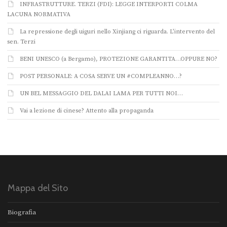
INFRASTRUTTURE. TERZI (FDI): LEGGE INTERPORTI COLMA
LACUNA NORMATIVA
La repressione degli uiguri nello Xinjiang ci riguarda. L’intervento del
sen. Terzi
BENI UNESCO (a Bergamo), PROTEZIONE GARANTITA…OPPURE NO?
POST PERSONALE: A COSA SERVE UN #COMPLEANNO…?
UN BEL MESSAGGIO DEL DALAI LAMA PER TUTTI NOI…
Vai a lezione di cinese? Attento alla propaganda
Mappa del Sito
Biografia