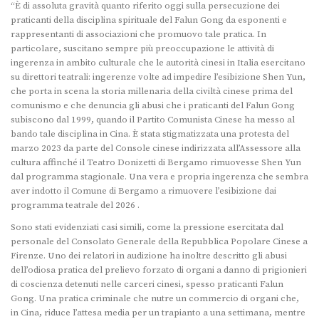
“È di assoluta gravità quanto riferito oggi sulla persecuzione dei
praticanti della disciplina spirituale del Falun Gong da esponenti e
rappresentanti di associazioni che promuovo tale pratica. In
particolare, suscitano sempre più preoccupazione le attività di
ingerenza in ambito culturale che le autorità cinesi in Italia esercitano
su direttori teatrali: ingerenze volte ad impedire l’esibizione Shen Yun,
che porta in scena la storia millenaria della civiltà cinese prima del
comunismo e che denuncia gli abusi che i praticanti del Falun Gong
subiscono dal 1999, quando il Partito Comunista Cinese ha messo al
bando tale disciplina in Cina. È stata stigmatizzata una protesta del
marzo 2023 da parte del Console cinese indirizzata all’Assessore alla
cultura affinché il Teatro Donizetti di Bergamo rimuovesse Shen Yun
dal programma stagionale. Una vera e propria ingerenza che sembra
aver indotto il Comune di Bergamo a rimuovere l’esibizione dai
programma teatrale del 2026 .
Sono stati evidenziati casi simili, come la pressione esercitata dal
personale del Consolato Generale della Repubblica Popolare Cinese a
Firenze. Uno dei relatori in audizione ha inoltre descritto gli abusi
dell’odiosa pratica del prelievo forzato di organi a danno di prigionieri
di coscienza detenuti nelle carceri cinesi, spesso praticanti Falun
Gong. Una pratica criminale che nutre un commercio di organi che,
in Cina, riduce l’attesa media per un trapianto a una settimana, mentre