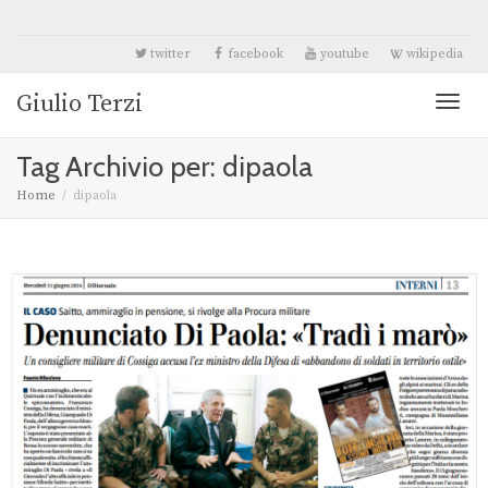
twitter
facebook
youtube
wikipedia
Giulio Terzi
Toggl
Tag Archivio per: dipaola
naviga
Home
dipaola