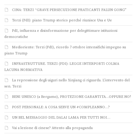
CINA: TERZI “GRAVE PERSECUZIONE PRATICANTI FALUN GONG”
Terzi (FdI): piano Trump storico perché riunisce Usa e Ue
FdI, influenza e disinformazione per delegittimare istituzioni
democratiche
Medioriente: Terzi (FdI), ricordo 7 ottobre intensifichi impegno su
piano Trump
INFRASTRUTTURE. TERZI (FDI): LEGGE INTERPORTI COLMA
LACUNA NORMATIVA
La repressione degli uiguri nello Xinjiang ci riguarda. L’intervento del
sen. Terzi
BENI UNESCO (a Bergamo), PROTEZIONE GARANTITA…OPPURE NO?
POST PERSONALE: A COSA SERVE UN #COMPLEANNO…?
UN BEL MESSAGGIO DEL DALAI LAMA PER TUTTI NOI…
Vai a lezione di cinese? Attento alla propaganda