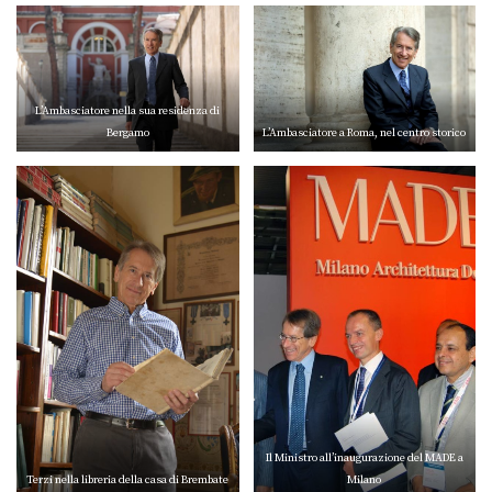
L’Ambasciatore nella sua residenza di
Bergamo
L’Ambasciatore a Roma, nel centro storico
Il Ministro all’inaugurazione del MADE a
Terzi nella libreria della casa di Brembate
Milano