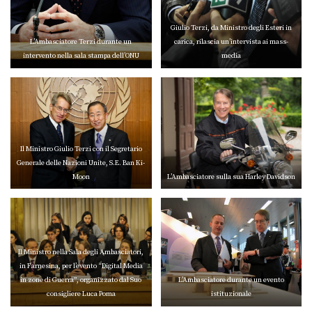
Giulio Terzi, da Ministro degli Esteri in
L’Ambasciatore Terzi durante un
carica, rilascia un’intervista ai mass-
intervento nella sala stampa dell’ONU
media
Il Ministro Giulio Terzi con il Segretario
Generale delle Nazioni Unite, S.E. Ban Ki-
Moon
L’Ambasciatore sulla sua Harley Davidson
Il Ministro nella Sala degli Ambasciatori,
in Farnesina, per l’evento “Digital Media
in zone di Guerra”, organizzato dal Suo
L’Ambasciatore durante un evento
consigliere Luca Poma
istituzionale