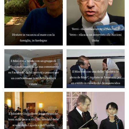
Terzi – da Ambasciatore al Palazzo di
D’estate in vacanza al mare con la
Vetro – rilascia un intervista alle Nazioni
famiglia, in Sardegna
Unite
Il Ministro a tavola con un gruppo di
affezionati utenti della sua community
Il Ministro con una delle “Madres de
su Facebook, da lui invitati a pranzo per
plaza de Maio”, invitate in Farnesina per
un confronto sui temi della politica
un evento in ricordo dei desaparecidos
estera’
Il Ministro Giulio Terzi legge alcuni dei
temi sulla pace scritti dai bambini delle
scuole della Liguria e dell’Emilia-