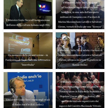
Il Ministro Giulio Terzi, insieme
all’Ambasciatore in India Giacomo
Sanfelice, in una sala dell’aeroporto
militare di Ciampino con i Fucilieri di
Il Ministro Giulio Terzi all’inaugurazione
Marina Massimiliano Latorre e Salvatore
dell’anno della cultura italiana negli USA
Girone, tornati in Italia per una “licenza”
natalizia
Il Ministro Giulio Terzi saluta i fucilieri di
Un momento della presentazione – in
Marina Massimiliano Latorre e Salvatore
Farnesina – della piattaforma informatica
Girone, all’epoca in attesa di giudizio in
“InnovItalia”
Kerala (India)
Il Ministro Giulio Terzi assiste con il
Ministro Profumo (alla sua sinistra) e con
l’Ambasciatore in Italia della Repubblica
Popolare Cinese (alla sua destra) allo
Il Ministro Giulio Terzi ospite negli studi
spettacolo teatrale organizzato dai
di Radio Anch’io (RAI Radio1)
ragazzi del Convitto Nazionale Vittorio