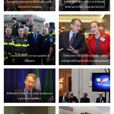
Romagna, in presenza dei piccoli autori,
Il Ministro Giulio Terzi con il Premio
ricevuti in Farnesina
Nobel per la Pace Aung San Suu Kyi
L’Ambasciatore con una squadra di
Il Ministro Giulio Terzi al forum sullo
Pompieri
sviluppo dell’export delle aziende Italiane
Il Ministro Giulio Terzi tiene un discorso
a un evento pubblico