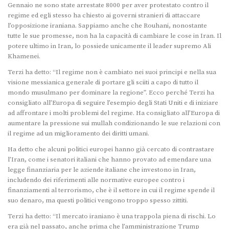
Gennaio ne sono state arrestate 8000 per aver protestato contro il
regime ed egli stesso ha chiesto ai governi stranieri di attaccare
l’opposizione iraniana. Sappiamo anche che Rouhani, nonostante
tutte le sue promesse, non ha la capacità di cambiare le cose in Iran. Il
potere ultimo in Iran, lo possiede unicamente il leader supremo Ali
Khamenei.
Terzi ha detto: “Il regime non è cambiato nei suoi principi e nella sua
visione messianica generale di portare gli sciiti a capo di tutto il
mondo musulmano per dominare la regione”. Ecco perché Terzi ha
consigliato all’Europa di seguire l’esempio degli Stati Uniti e di iniziare
ad affrontare i molti problemi del regime. Ha consigliato all’Europa di
aumentare la pressione sui mullah condizionando le sue relazioni con
il regime ad un miglioramento dei diritti umani.
Ha detto che alcuni politici europei hanno già cercato di contrastare
l’Iran, come i senatori italiani che hanno provato ad emendare una
legge finanziaria per le aziende italiane che investono in Iran,
includendo dei riferimenti alle normative europee contro i
finanziamenti al terrorismo, che è il settore in cui il regime spende il
suo denaro, ma questi politici vengono troppo spesso zittiti.
Terzi ha detto: “Il mercato iraniano è una trappola piena di rischi. Lo
era già nel passato, anche prima che l’amministrazione Trump