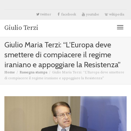
twitter
facebook
youtube
wikipedia
Giulio Terzi
Toggl
Giulio Maria Terzi: “L’Europa deve
naviga
smettere di compiacere il regime
iraniano e appoggiare la Resistenza”
Home
Rassegna stampa
Giulio Maria Terzi: “L’Europa deve smettere
di compiacere il regime iraniano e appoggiare la Resistenza”