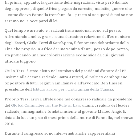
In primis, appunto, la questione delle migrazioni, vista però dal lato
degli oppressi, di quell’Africa piegata da carestie, malattie, guerre che
– come diceva Pannella trent’anni fa – presto si occuperà di noi se non
saremo noi a occuparci di lei.
Quel tempo è arrivato e i radicali transnazionali sono sul pezzo.
Affrontando anche, grazie a una durissima relazione dell’ex ministro
degli Esteri, Giulio Terzi di Sant’Agata, il fenomeno debordante della
Cina che proprio in Africa da una ventina d’anni, pezzo dopo pezzo,
sta praticando una neocolonizzazione economica da cui i giovani
africani fuggono.
Giulio Terzi è stato eletto nel comitato dei presidenti d’onore del PR
insieme alla decana radicale Laura Arconti, al politico cambogiano
oppositore di tutti i regimi Sam Rainsy e all’avvocato Ben Hassen,
presidente dell’
Istituto arabo per i diritti umani della Tunisia
.
Proprio Terzi arriva all’elezione nel congresso radicale da presidente
del
Global Committee for the Rule of Law
, ultima creatura del leader
radicale, immaginata e fondata insieme al giovane Matteo Angioli,
data alla luce un paio di mesi prima della morte di Pannella, nel marzo
2016.
Durante il congresso sono intervenuti anche rappresentanti