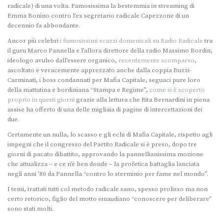
radicale) di una volta. Famosissima la bestemmia in streaming di
Emma Bonino contro l’ex segretario radicale Capezzone di un
decennio fa abbondante.
Ancor più celebri
i fumosissimi scazzi domenicali su Radio Radicale
tra
il guru Marco Pannella e l’allora direttore della radio Massimo Bordin,
ideologo avulso dall’essere organico,
recentemente scomparso
,
ascoltato e veracemente apprezzato anche dalla coppia Buzzi-
Carminati, i boss condannati per Mafia Capitale, seguaci pure loro
della mattutina e bordiniana “Stampa e Regime”,
come si è scoperto
proprio in questi giorni
grazie alla lettura che Rita Bernardini in piena
assise ha offerto di una delle migliaia di pagine di intercettazioni dei
due.
Certamente un nulla, lo scasso e gli echi di Mafia Capitale, rispetto agli
impegni che il congresso del Partito Radicale si è preso, dopo tre
giorni di pacato dibattito, approvando la pannellianissima mozione
che attualizza – e ce n’è ben donde – la profetica battaglia lanciata
negli anni ’80 da Pannella “contro lo sterminio per fame nel mondo”.
I temi, trattati tutti col metodo radicale sano, spesso prolisso ma non
certo retorico, figlio del motto einaudiano “conoscere per deliberare”
sono stati molti.