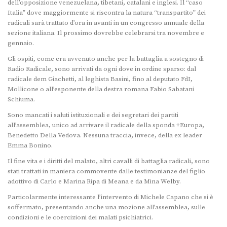
dell’opposizione venezuelana, tibetani, catalani e inglesi. Il “caso
Italia” dove maggiormente si riscontra la natura “transpartito” dei
radicali sarà trattato d’ora in avanti in un congresso annuale della
sezione italiana. Il prossimo dovrebbe celebrarsi tra novembre e
gennaio.
Gli ospiti, come era avvenuto anche per la battaglia a sostegno di
Radio Radicale, sono arrivati da ogni dove in ordine sparso: dal
radicale dem Giachetti, al leghista Basini, fino al deputato FdI,
Mollicone o all’esponente della destra romana Fabio Sabatani
Schiuma.
Sono mancati i saluti istituzionali e dei segretari dei partiti
all’assemblea, unico ad arrivare il radicale della sponda +Europa,
Benedetto Della Vedova. Nessuna traccia, invece, della ex leader
Emma Bonino.
Il fine vita e i diritti del malato, altri cavalli di battaglia radicali, sono
stati trattati in maniera commovente dalle testimonianze del figlio
adottivo di Carlo e Marina Ripa di Meana e da Mina Welby.
Particolarmente interessante l’intervento di Michele Capano che si è
soffermato, presentando anche una mozione all’assemblea, sulle
condizioni e le coercizioni dei malati psichiatrici.