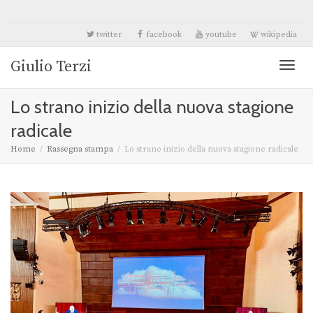
twitter
facebook
youtube
wikipedia
Giulio Terzi
Toggl
Lo strano inizio della nuova stagione
naviga
radicale
Home
Rassegna stampa
Lo strano inizio della nuova stagione radicale