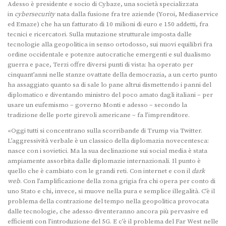
Adesso è presidente e socio di Cybaze, una società specializzata
in
cybersecurity
nata dalla fusione fra tre aziende (Yoroi, Mediaservice
ed Emaze) che ha un fatturato di 10 milioni di euro e 150 addetti, fra
tecnici e ricercatori. Sulla mutazione strutturale imposta dalle
tecnologie alla geopolitica in senso ortodosso, sui nuovi equilibri fra
ordine occidentale e potenze autocratiche emergenti e sul dualismo
guerra e pace, Terzi offre diversi punti di vista: ha operato per
cinquant’anni nelle stanze ovattate della democrazia, a un certo punto
ha assaggiato quanto sa di sale lo pane altrui dismettendo i panni del
diplomatico e diventando ministro del poco amato dagli italiani – per
usare un eufemismo – governo Monti e adesso – secondo la
tradizione delle porte girevoli americane – fa l’imprenditore.
«Oggi tutti si concentrano sulla scorribande di Trump via Twitter.
L’aggressività verbale è un classico della diplomazia novecentesca:
nasce con i sovietici. Ma la sua declinazione sui social media è stata
ampiamente assorbita dalle diplomazie internazionali. Il punto è
quello che è cambiato con le grandi reti. Con internet e con il
dark
web
. Con l’amplificazione della zona grigia fra chi opera per conto di
uno Stato e chi, invece, si muove nella pura e semplice illegalità. C’è il
problema della contrazione del tempo nella geopolitica provocata
dalle tecnologie, che adesso diventeranno ancora più pervasive ed
efficienti con l’introduzione del 5G. E c’è il problema del Far West nelle