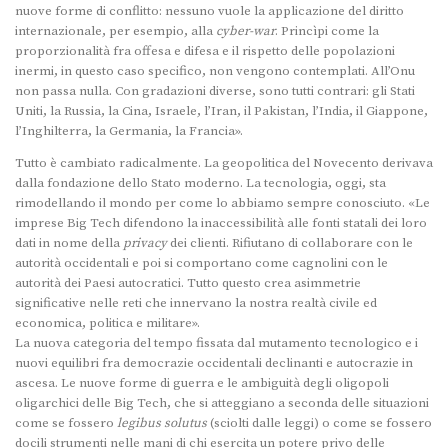
nuove forme di conflitto: nessuno vuole la applicazione del diritto
internazionale, per esempio, alla
cyber-war
. Princìpi come la
proporzionalità fra offesa e difesa e il rispetto delle popolazioni
inermi, in questo caso specifico, non vengono contemplati. All’Onu
non passa nulla. Con gradazioni diverse, sono tutti contrari: gli Stati
Uniti, la Russia, la Cina, Israele, l’Iran, il Pakistan, l’India, il Giappone,
l’Inghilterra, la Germania, la Francia».
Tutto è cambiato radicalmente. La geopolitica del Novecento derivava
dalla fondazione dello Stato moderno. La tecnologia, oggi, sta
rimodellando il mondo per come lo abbiamo sempre conosciuto. «Le
imprese Big Tech difendono la inaccessibilità alle fonti statali dei loro
dati in nome della
privacy
dei clienti. Rifiutano di collaborare con le
autorità occidentali e poi si comportano come cagnolini con le
autorità dei Paesi autocratici. Tutto questo crea asimmetrie
significative nelle reti che innervano la nostra realtà civile ed
economica, politica e militare».
La nuova categoria del tempo fissata dal mutamento tecnologico e i
nuovi equilibri fra democrazie occidentali declinanti e autocrazie in
ascesa. Le nuove forme di guerra e le ambiguità degli oligopoli
oligarchici delle Big Tech, che si atteggiano a seconda delle situazioni
come se fossero
legibus solutus
(sciolti dalle leggi) o come se fossero
docili strumenti nelle mani di chi esercita un potere privo delle