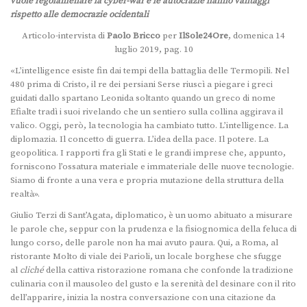
vuole regolamenare la cyber-war e le autocrazie hanno vantaggi
rispetto alle democrazie ocidentali
Articolo-intervista di
Paolo Bricco
per
IlSole24Ore
, domenica 14
luglio 2019, pag. 10
«L’intelligence esiste fin dai tempi della battaglia delle Termopili. Nel
480 prima di Cristo, il re dei persiani Serse riuscì a piegare i greci
guidati dallo spartano Leonida soltanto quando un greco di nome
Efialte tradì i suoi rivelando che un sentiero sulla collina aggirava il
valico. Oggi, però, la tecnologia ha cambiato tutto. L’intelligence. La
diplomazia. Il concetto di guerra. L’idea della pace. Il potere. La
geopolitica. I rapporti fra gli Stati e le grandi imprese che, appunto,
forniscono l’ossatura materiale e immateriale delle nuove tecnologie.
Siamo di fronte a una vera e propria mutazione della struttura della
realtà».
Giulio Terzi di Sant’Agata, diplomatico, è un uomo abituato a misurare
le parole che, seppur con la prudenza e la fisiognomica della feluca di
lungo corso, delle parole non ha mai avuto paura. Qui, a Roma, al
ristorante Molto di viale dei Parioli, un locale borghese che sfugge
al
cliché
della cattiva ristorazione romana che confonde la tradizione
culinaria con il mausoleo del gusto e la serenità del desinare con il rito
dell’apparire, inizia la nostra conversazione con una citazione da