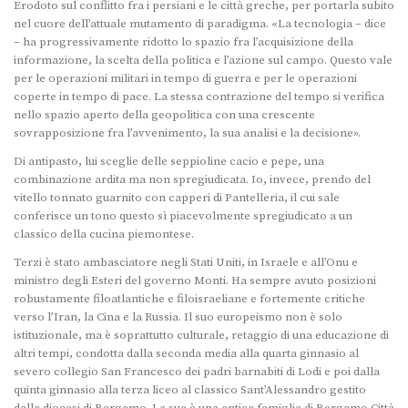
Erodoto sul conflitto fra i persiani e le città greche, per portarla subito
nel cuore dell’attuale mutamento di paradigma. «La tecnologia – dice
– ha progressivamente ridotto lo spazio fra l’acquisizione della
informazione, la scelta della politica e l’azione sul campo. Questo vale
per le operazioni militari in tempo di guerra e per le operazioni
coperte in tempo di pace. La stessa contrazione del tempo si verifica
nello spazio aperto della geopolitica con una crescente
sovrapposizione fra l’avvenimento, la sua analisi e la decisione».
Di antipasto, lui sceglie delle seppioline cacio e pepe, una
combinazione ardita ma non spregiudicata. Io, invece, prendo del
vitello tonnato guarnito con capperi di Pantelleria, il cui sale
conferisce un tono questo sì piacevolmente spregiudicato a un
classico della cucina piemontese.
Terzi è stato ambasciatore negli Stati Uniti, in Israele e all’Onu e
ministro degli Esteri del governo Monti. Ha sempre avuto posizioni
robustamente filoatlantiche e filoisraeliane e fortemente critiche
verso l’Iran, la Cina e la Russia. Il suo europeismo non è solo
istituzionale, ma è soprattutto culturale, retaggio di una educazione di
altri tempi, condotta dalla seconda media alla quarta ginnasio al
severo collegio San Francesco dei padri barnabiti di Lodi e poi dalla
quinta ginnasio alla terza liceo al classico Sant’Alessandro gestito