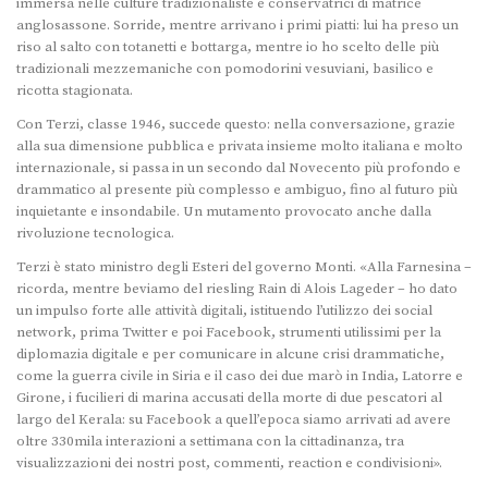
immersa nelle culture tradizionaliste e conservatrici di matrice
anglosassone. Sorride, mentre arrivano i primi piatti: lui ha preso un
riso al salto con totanetti e bottarga, mentre io ho scelto delle più
tradizionali mezzemaniche con pomodorini vesuviani, basilico e
ricotta stagionata.
Con Terzi, classe 1946, succede questo: nella conversazione, grazie
alla sua dimensione pubblica e privata insieme molto italiana e molto
internazionale, si passa in un secondo dal Novecento più profondo e
drammatico al presente più complesso e ambiguo, fino al futuro più
inquietante e insondabile. Un mutamento provocato anche dalla
rivoluzione tecnologica.
Terzi è stato ministro degli Esteri del governo Monti. «Alla Farnesina –
ricorda, mentre beviamo del riesling Rain di Alois Lageder – ho dato
un impulso forte alle attività digitali, istituendo l’utilizzo dei social
network, prima Twitter e poi Facebook, strumenti utilissimi per la
diplomazia digitale e per comunicare in alcune crisi drammatiche,
come la guerra civile in Siria e il caso dei due marò in India, Latorre e
Girone, i fucilieri di marina accusati della morte di due pescatori al
largo del Kerala: su Facebook a quell’epoca siamo arrivati ad avere
oltre 330mila interazioni a settimana con la cittadinanza, tra
visualizzazioni dei nostri post, commenti, reaction e condivisioni».