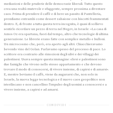
mediazioni e delle pruderie delle democrazie liberali. Tutto questo
crea una realtà mutevole e sfuggente, sempre prossima a diventare
caos. Prima di prendere il caffè e di bere un passito di Pantelleria,
prendiamo entrambi come dessert zabaione con biscotti frammentati
dentro. E, di fronte a tutta questa terra incognita, è quasi di sollievo
sentirlo ricordare un pezzo di terra nel Negev, in Israele: «La casa di
Amos Oz era spartana, fuori dal tempo, altro che tecnologie di ultima
generazione. Le librerie erano fatte con semplice metallo e bulloni.
Un microcosmo che, però, era aperto agli altri. Chiacchieravamo
bevendo vino del Golan. Parlavamo spesso del processo di pace. Lo
scrittore era contrario alle rimozioni degli ulivi e dei villaggi dei
palestinesi. Usava sempre questa immagine: ebrei e palestinesi sono
due famiglie che vivono nello stesso appartamento e che devono
trovare il modo di conoscersi, di vivere insieme, di capirsi e di amarsi».
E, mentre beviamo il caffè, viene da augurarsi che, non solo in
Israele, la nuova legge tecnologica e il nuovo caos geopolitico non
isteriliscano e non cancellino l’impulso degli uomini a conoscersi e a
vivere insieme, a capirsi e ad amarsi.
CONDIVIDI