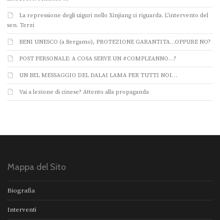
La repressione degli uiguri nello Xinjiang ci riguarda. L’intervento del
sen. Terzi
BENI UNESCO (a Bergamo), PROTEZIONE GARANTITA…OPPURE NO?
POST PERSONALE: A COSA SERVE UN #COMPLEANNO…?
UN BEL MESSAGGIO DEL DALAI LAMA PER TUTTI NOI…
Vai a lezione di cinese? Attento alla propaganda
Mappa del Sito
Biografia
Interventi