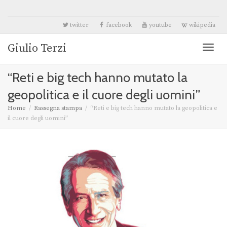
twitter
facebook
youtube
wikipedia
Giulio Terzi
Toggl
“Reti e big tech hanno mutato la
naviga
geopolitica e il cuore degli uomini”
Home
Rassegna stampa
“Reti e big tech hanno mutato la geopolitica e
il cuore degli uomini”