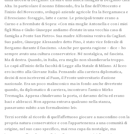
dalla diocesi di Bergamo. La sua è una antica famiglia di Bergamo Città
Alta. In particolare il nonno Edmondo, fra la fine dell’Ottocento e
l’inizio del Novecento, sviluppò aziende agricole fra la Bergamasca e
il Bresciano: foraggio, latte e carne. Le principali tenute erano a
Curno e a Brembate di Sopra: «Con mia moglie Antonella e con i miei
figli Nina e Giulio Giuseppe andiamo d’estate in una vecchia casa di
famiglia a Ponte San Pietro». Sua madre Alfonsina veniva da Cagliari.
Suo padre, Giuseppe Alessandro detto Pino, è stato vice federale di
Bergamo durante il fascismo. «Anche per questa ragione – dice – ho
sempre avuto una cultura conservatrice. Né nostalgica, né fascista.
Ma di destra. Quando, in Italia, era meglio non sbandierarla troppo.
Lo capii all’inizio della facoltà di Legge alla Statale di Milano. Al liceo
ero iscritto alla Giovane Italia. Pensando alla carriera diplomatica,
decisi di non iscrivermi al Fuan, il Fronte universitario d’azione
nazionale. Era un poco malinconico ma in fondo anche divertente
quando, da diplomatico di carriera, incontravo l’amico Mirko
Tremaglia. Appena chiudevamo la porta, ci davamo del tu ed erano
baci e abbracci. Non appena entrava qualcuno nella stanza,
passavamo subito a un formalissimo lei».
Terzi sorride al ricordo di quell’affettuoso giocare a nascondino con la
propria natura conservatrice e con l’appartenenza a una comunità di
origine, nel suo caso specifico, mai resa cupa da nostalgie, ma