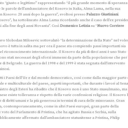
tato “giusto e legittimo” rappresentando “il più grande momento di speranza
e le parole dell’ambasciatore del Kosovo in Italia, Alma Lama, nella sua
n Kosovo: 20 anni dopo la guerra”, svoltosi presso
Palazzo Giustiniani
.
del Kosovo”, ha sottolineato Alma Lama ricordando anche il caso dell’ex preside
alla fine degli anni Novanta”. Così
Domenico Letizia
su “
Nuovo Corriere
lavo Slobodan Milosevic sottovalutò “la determinazione della Nato” nel vole
sovo è tutta in salita ma per ora il paese sta compiendo passi importanti sia
el riconoscimento internazionale. Il Kosovo da più di dieci anni è uno Stato
no stati necessari degli sforzi immensi da parte della popolazione che per
he di Belgrado. La guerra del 1998 e del 1999 è stata segnata dall’intervento
uinosi.
utti i Paesi dell’Ue e dal mondo democratico, così come dalla maggior parte 
le e multiculturale del paese, aspetti importanti, che durante i lavori al Sena
inistro degli Esteri ha ribadito che il Kosovo non è uno Stato musulmano, ma
aese esiste tolleranza e rispetto della varie confessioni religiose. Il Kosovo 
e di diritti umani e la più generosa in termini di cura delle minoranze. Gran
a, contemporaneamente, come in altri Paesi europei, gran parte della
oto del Parlamento di Pristina, che ha agitato Russia e Serbia, sulla
ubblicamente affermato dall’ambasciatore statunitense a Pristina, Philip