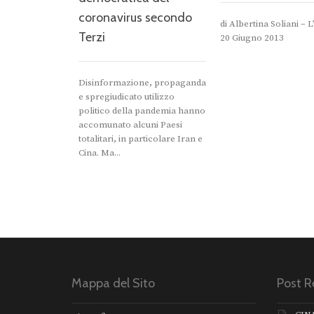
coronavirus secondo
di Albertina Soliani – L
Terzi
20 Giugno 2013
Disinformazione, propaganda
e spregiudicato utilizzo
politico della pandemia hanno
accomunato alcuni Paesi
totalitari, in particolare Iran e
Cina. Ma...
Mappa del Sito
Post R