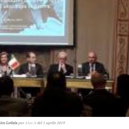
co Letizia
per
AIse.it
del 1 aprile 2019