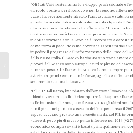
“Gli Stati Uniti sosterranno lo sviluppo professionale e l
un ruolo positivo per il Kosovo e per la regione, riflettend
pace”, ha recentemente ribadito l’ambasciatore statuniten
giuridiche occidentali e ai valori democratici tipici dell’
che in una recente intervista ha affermato: “Il Kosovo ha c
trasformazione sarà lunga e in cooperazione con la Nato. L
in collaborazione con la Kfor, ed è interessato a dare il su
come forza di pace. Nessuno dovrebbe aspettarsi dalla Serbia
impedire il progresso e il rafforzamento dello Stato del K
della vicina Italia. Il Kosovo ha vissuto una storia amara co
giovani del Kosovo sono europei e tutti aspirano ad esse
come un peso. Gli albanesi in Kosovo hanno sempre guardato
avi. Fin dai primi scontri con le forze jugoslave di fine a
sentimento nazionale kosovaro.
Nel 2015 Edi Rama, intervistato dall’emittente kosovara K
obiettivo, ovvero quello di ricomporre la diaspora albanese
nelle intenzioni di Rama, con il Kosovo. Negli ultimi anni 
con il picco nel periodo a cavallo dell’indipendenza: il 200
esperti avevano previsto una crescita media del PIL intorno 
valore di poco più di mezzo punto inferiore nel 2014 (+2.7%)
economica complessiva si è basata principalmente sul cons
e dal flusso costante delle rimesse della diaspora. L’Italia