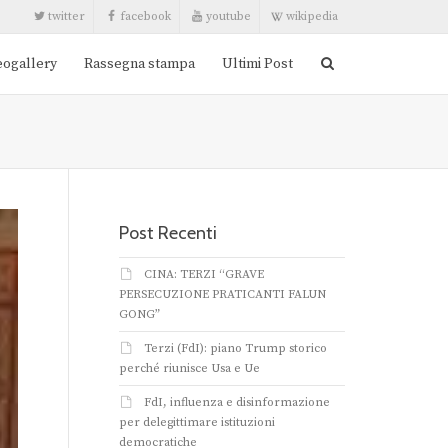
twitter
facebook
youtube
wikipedia
eogallery
Rassegna stampa
Ultimi Post
Post Recenti
CINA: TERZI “GRAVE
PERSECUZIONE PRATICANTI FALUN
GONG”
Terzi (FdI): piano Trump storico
perché riunisce Usa e Ue
FdI, influenza e disinformazione
per delegittimare istituzioni
democratiche