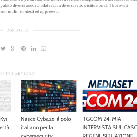
ulato diversi accordi bilaterali in diversi settori istituzionali. I kosovari
sono molto richiesti ed apprezzati.
CONDIVIDI
ALTRI ARTICOLI
Kyi
Nasce Cybaze, il polo
TGCOM 24: MIA
bertà
italiano per la
INTERVISTA SUL CAS
cybersecurity
REGENI, SITUAZIONE