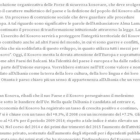
’evoluzione organizzativa delle Forze di sicurezza kosovare, che deve svolge
o il carattere multietnico del paese e la dedizione del popolo del Kosovo all
se. Un processo di costruzione sociale che deve guardare alle procedure
Europa. A tal riguardo sono significative le parole dell’Ambasciatore Alma Lam
ontinuato il processo di trasformazione istituzionale attraverso la legge. La
’esercito del Kosovo servirà a proteggere l’integrità territoriale del Kosov
o contributo anche ad altri Paesi del mondo, in cui vi sono guerre e conflitti,
 che sia soddisfatta di questo sviluppo, in quanto utilizza tutti i mezzi per
osovo”. Oggi, il Kosovo merita la dovuta attenzione dell’Europa e soprattutt
me altri Paesi dei Balcani. Ma l’identità del paese è europea e ha dalle radici.
re parte dell’Unione europea. Vorrebbero entrare nell’UE come valore e no
 all’Albania come la terra della loro cultura, della loro lingua e dei loro
nni Ottanta è parso chiaro più un senso di appartenenza all’Albania che un ver
lan Kosova, ribadì che il suo Paese e il Kosovo perseguivano il medesimo
 sotto le bandiere dell’Ue. Nella quale l’Albania è candidata ad entrare e,
l’economia del Kosovo ha registrato un tasso di crescita positivo e continuo,
7 si è chiuse con un tasso del +8.3%, il 2008 con un incremento del +7.2%. Gli
al +3.4% per il periodo 2009-2014; rispetto a tale indice è stato rilevato un
. Nel corso del 2014 e dei primi due trimestri del 2015 l’aumento dell’attivit
umo privato, sostenuto dall’aumento degli stipendi per i dipendenti pubblic
 è stata uno dei primi stati che ha riconosciuto l’indipendenza del Kosovo, un