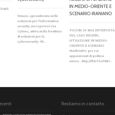
IN MEDIO-ORIENTE E
’Unità
SCENARIO IRANIANO
Emaze, specializzata nelle
soluzioni per l’information
security, incorporerà Cse
TGCOM 24: MIA INTERVISTA
Cybsec, attiva nella fornitura
SUL CASO REGENI,
di soluzioni per la
SITUAZIONE IN MEDIO-
cybersecurity: 90...
ORIENTE E SCENARIO
IRANIANO: per voi
appassionati di politica
estera…http://ift.tt/1SoPiM1...
ecenti
Restiamo in contatto