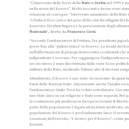
“L’intervento delle forze della
Nato
in
Serbia
nel 1999 è s
nella storia del Kosovo”. Molto toccanti e decise sono stat
relazione al convegno “Intervento umanitario della Nato i
“L’Italia si fece carico del peso della crisi dei rifugiati 
kosovaro Ibrahim Rugova e la persecuzione degli albanesi 
Nazionale
”, diretto da
Francesco Corsi.
“Secondo l’ambasciatore di Pristina, l’ex presidente jugos
porre fine alla “pulizia etnica” in Kosovo. La strada del Ko
nell’affermazione di principi democratici occidentali che n
indipendente e sovrano. Per raggiungere l’indipendenza so
secolo intero è stata discriminata dalle varie forze politic
militare della Nato, incidendo l’ultimo atto di decenni sang
Attualmente, il Kosovo è uno stato riconosciuto da quasi t
Paesi delle Nazioni Unite. Interessante anche l’analisi socia
l’ambasciatore Giulio Terzi ha voluto sottolineare. L’ex m
uno Stato laico in cui religione e Stato sono separati. Nel p
la costituzione più moderna in Europa in termini di libertà 
parte della popolazione è legata ad un islam moderato, m
popolazione del Kosovo è profondamente laica. Il recente v
creazione dell’esercito, “è storico per il Kosovo”, come p
Kosnett.