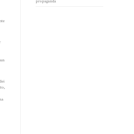
propaganda
nte
r
 un
dei
to,
ha