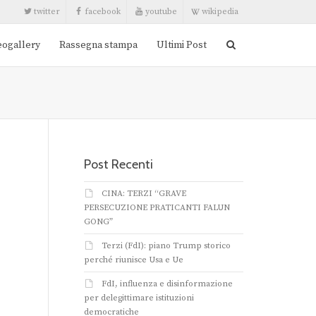
twitter
facebook
youtube
wikipedia
eogallery
Rassegna stampa
Ultimi Post
Post Recenti
CINA: TERZI “GRAVE
PERSECUZIONE PRATICANTI FALUN
GONG”
Terzi (FdI): piano Trump storico
perché riunisce Usa e Ue
FdI, influenza e disinformazione
per delegittimare istituzioni
democratiche