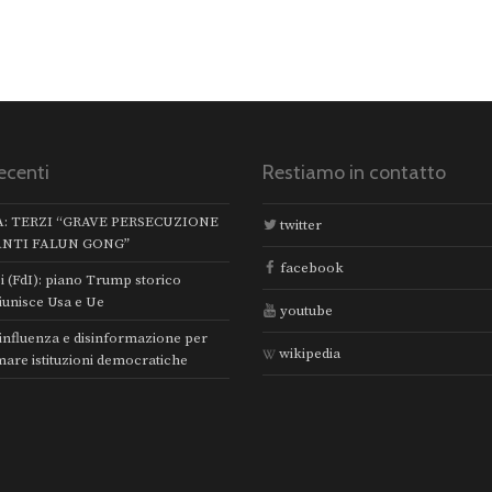
ecenti
Restiamo in contatto
A: TERZI “GRAVE PERSECUZIONE
twitter
ANTI FALUN GONG”
facebook
i (FdI): piano Trump storico
iunisce Usa e Ue
youtube
 influenza e disinformazione per
wikipedia
mare istituzioni democratiche