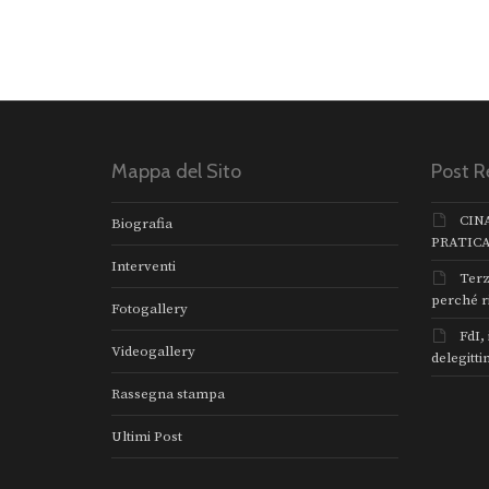
Mappa del Sito
Post R
CIN
Biografia
PRATIC
Interventi
Terz
perché r
Fotogallery
FdI,
Videogallery
delegitti
Rassegna stampa
Ultimi Post