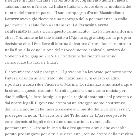
risiedere in Italia durante l’arbitrato in accoglimento della richiesta
italiana, ma con l’invito ad India e Italia di concordare le modalità del
rientro del marò in patria. Il suo compagno d’armi
Massimiliano
Latorre
aveva già ricevuto una proroga della permanenza in Italia
per motivi di salute fino a settembre.
La Farnesina aveva
confermato
la notizia con questo comunicato: “La Farnesina informa
che il Tribunale arbitrale istituito a L’Aja ha oggi anticipato la propria
decisione che il Fuciliere di Marina Salvatore Girone faccia rientro in
Italia fino alla conclusione del procedimento arbitrale, avviato dal
Governo il 26 giugno 2015. Le condizioni del rientro saranno
concordate tra Italia e India”.
Il comunicato così prosegue: “Il governo ha lavorato per sottoporre
l’intera vicenda all’arbitrato internazionale e, in questo quadro,
riportare a casa i due Fucilieri di Marina. L’ordinanza annunciata apre
la strada a questo risultato. Si tratta quindi di una buona notizia per i
due Fucilieri, le loro famiglie e per le ragioni sostenute dal governo e
dai nostri legali. Il governo conta su un atteggiamento costruttivo
dell’India anche nelle fasi successive e di merito della controversia”,
prosegue la nota. “La decisione del Tribunale de L’Aja recepisce le
considerazioni legali e di ordine umanitario derivanti dalla
permanenza di Girone in India da oltre quattro anni e che avrebbe
potuto prolungarsi per altri due o tre anni, tenuto conto della prevista