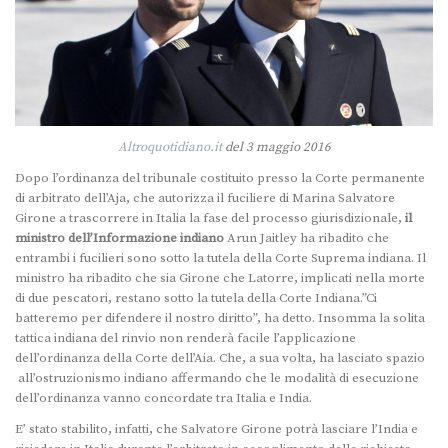
Altroquotidiano.it
del 3 maggio 2016
Dopo l’ordinanza del tribunale costituito presso la Corte permanente
di arbitrato dell’Aja, che autorizza il fuciliere di Marina Salvatore
Girone a trascorrere in Italia la fase del processo giurisdizionale,
il
ministro dell’Informazione indiano
Arun Jaitley ha ribadito che
entrambi i fucilieri sono sotto la tutela della Corte Suprema indiana. Il
ministro ha ribadito che sia Girone che Latorre, implicati nella morte
di due pescatori, restano sotto la tutela della Corte Indiana.”Ci
batteremo per difendere il nostro diritto”, ha detto. Insomma la solita
tattica indiana del rinvio non renderà facile l’applicazione
dell’ordinanza della Corte dell’Aia. Che, a sua volta, ha lasciato spazio
all’ostruzionismo indiano affermando che le modalità di esecuzione
dell’ordinanza vanno concordate tra Italia e India.
E’ stato stabilito, infatti, che Salvatore Girone potrà lasciare l’India e