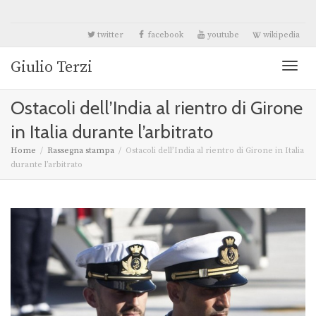
twitter
facebook
youtube
wikipedia
Giulio Terzi
Toggl
Ostacoli dell’India al rientro di Girone
naviga
in Italia durante l’arbitrato
Home
Rassegna stampa
Ostacoli dell’India al rientro di Girone in Italia
durante l’arbitrato