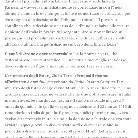
durata del procedimento arbitrale. Il governo – sottolinea la
Farnesina – avvierà immediatamente le consultazioni con l’India
affinché siano in breve tempo definite e concordate le condizioni per
dare seguito alla decisione del Tribunale arbitrale. Il governo
sottolinea che la decisione odierna del Tribunale relativa alle misure
richieste dall’Italia in favore del sergente Girone non influisce sul
prosieguo del procedimento arbitrale, che dovrà definire se spetti
all’Italia o all’India la giurisdizione sul caso della Enrica Lexie”.
Il papà di Girone è ancora
incredulo:
“Se la notizia è vera – ha
detto all’Ansa – sono strafelice. E’ una notizia meravigliosa. Adesso
devo sentire mio figlio e mia nuora per accertare se è vera”.
L’ex ministro degli Esteri, Giulio Terzi: «Proposi il ricorso
all’arbitrato
3 anni fa»
. Intervistato da
Radio Cusano Campus
, l’ex
ministro degli Esteri del governo Monti, Giulio Terzi, ha detto: “E’ una
grandissima soddisfazione vedere che Girone potrà rientrare in Italia,
ma non avrebbe mai dovuto lasciare il suolo nazionale in questi 3
anni, da quando ci fu quella vergognosa decisione il 22 marzo 2013 di
rimandarlo in India dopo che il governo, undici giorni prima, aveva
deciso di trattenerlo in Italia sino alla decisione arbitrale che era stata
avviata in quei giorni. Io dissi di trattenerli e di avviare subito la
procedura di arbitrato, non mi ascoltarono. Monti, Letta e, per un
anno, anche Renzi dicevano che l’arbitrato non si doveva avviare e