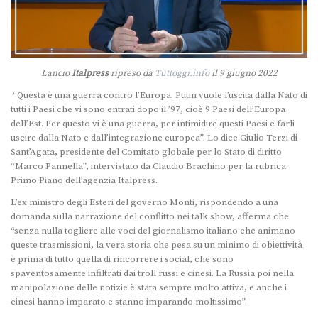
Lancio
Italpress
ripreso da
Tuttoggi.info
il 9 giugno 2022
“Questa è una guerra contro l’Europa. Putin vuole l’uscita dalla Nato di
tutti i Paesi che vi sono entrati dopo il ’97, cioè 9 Paesi dell’Europa
dell’Est. Per questo vi è una guerra, per intimidire questi Paesi e farli
uscire dalla Nato e dall’integrazione europea”. Lo dice Giulio Terzi di
Sant’Agata, presidente del Comitato globale per lo Stato di diritto
“Marco Pannella”, intervistato da Claudio Brachino per la rubrica
Primo Piano dell’agenzia Italpress.
L’ex ministro degli Esteri del governo Monti, rispondendo a una
domanda sulla narrazione del conflitto nei talk show, afferma che
“senza nulla togliere alle voci del giornalismo italiano che animano
queste trasmissioni, la vera storia che pesa su un minimo di obiettività
è prima di tutto quella di rincorrere i social, che sono
spaventosamente infiltrati dai troll russi e cinesi. La Russia poi nella
manipolazione delle notizie è stata sempre molto attiva, e anche i
cinesi hanno imparato e stanno imparando moltissimo”.