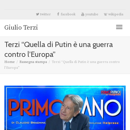
twitter
facebook
youtube
wikipedia
Giulio Terzi
Toggl
Terzi “Quella di Putin è una guerra
naviga
contro l’Europa”
Home
Rassegna stampa
Terzi “Quella di Putin è una guerra contro
l’Europa”