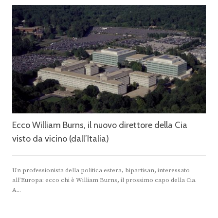
Ecco William Burns, il nuovo direttore della Cia
visto da vicino (dall’Italia)
Un professionista della politica estera, bipartisan, interessato
all’Europa: ecco chi è William Burns, il prossimo capo della Cia.
A...
“