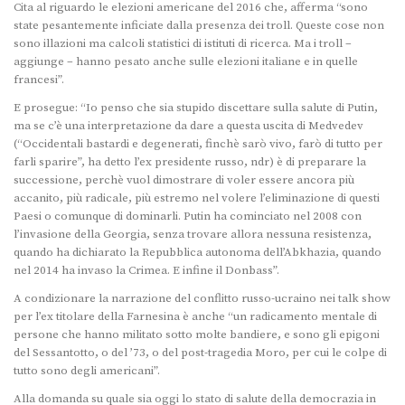
Cita al riguardo le elezioni americane del 2016 che, afferma “sono
state pesantemente inficiate dalla presenza dei troll. Queste cose non
sono illazioni ma calcoli statistici di istituti di ricerca. Ma i troll –
aggiunge – hanno pesato anche sulle elezioni italiane e in quelle
francesi”.
E prosegue: “Io penso che sia stupido discettare sulla salute di Putin,
ma se c’è una interpretazione da dare a questa uscita di Medvedev
(“Occidentali bastardi e degenerati, finchè sarò vivo, farò di tutto per
farli sparire”, ha detto l’ex presidente russo, ndr) è di preparare la
successione, perchè vuol dimostrare di voler essere ancora più
accanito, più radicale, più estremo nel volere l’eliminazione di questi
Paesi o comunque di dominarli. Putin ha cominciato nel 2008 con
l’invasione della Georgia, senza trovare allora nessuna resistenza,
quando ha dichiarato la Repubblica autonoma dell’Abkhazia, quando
nel 2014 ha invaso la Crimea. E infine il Donbass”.
A condizionare la narrazione del conflitto russo-ucraino nei talk show
per l’ex titolare della Farnesina è anche “un radicamento mentale di
persone che hanno militato sotto molte bandiere, e sono gli epigoni
del Sessantotto, o del ’73, o del post-tragedia Moro, per cui le colpe di
tutto sono degli americani”.
Alla domanda su quale sia oggi lo stato di salute della democrazia in