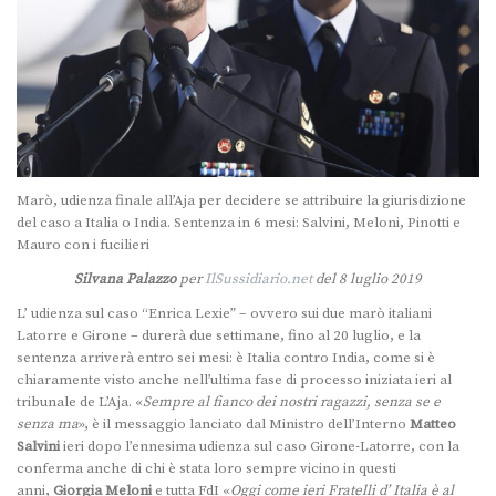
Marò, udienza finale all’Aja per decidere se attribuire la giurisdizione
del caso a Italia o India. Sentenza in 6 mesi: Salvini, Meloni, Pinotti e
Mauro con i fucilieri
Silvana Palazzo
per
IlSussidiario.net
del 8 luglio 2019
L’ udienza sul caso “Enrica Lexie” – ovvero sui due marò italiani
Latorre e Girone – durerà due settimane, fino al 20 luglio, e la
sentenza arriverà entro sei mesi: è Italia contro India, come si è
chiaramente visto anche nell’ultima fase di processo iniziata ieri al
tribunale de L’Aja. «
Sempre al fianco dei nostri ragazzi, senza se e
senza ma
», è il messaggio lanciato dal Ministro dell’Interno
Matteo
Salvini
ieri dopo l’ennesima udienza sul caso Girone-Latorre, con la
conferma anche di chi è stata loro sempre vicino in questi
anni,
Giorgia Meloni
e tutta FdI «
Oggi come ieri Fratelli d’ Italia è al