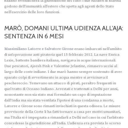
italiano rivendicherà la giurisdizione del caso: i due fucilieri di Marina
godono dell’immunità all’estero che spetta agli agenti dello Stato
nell’esercizio delle loro funzioni.
MARÒ, DOMANI ULTIMA UDIENZA ALL’AJA:
SENTENZA IN 6 MESI
Massimiliano Latorre e Salvatore Girone
erano imbarcati nell’ambito
di un’operazione anti pirateria quel 15 febbraio 2012. La nave Enrica
Lexie, battente bandiera italiana, navigava in acque internazionali.
Due pescatori, Ajeesh Pink e Valentine Jelastine, rimasero uccisi al
largo delle coste indiane. I due marò hanno sempre sostenuto di aver
sparato colpi di avvertimento in acqua mentre si avvicinava il
peschereccio. Temevano un attacco di pirati, peraltro frequenti in
quel tratto di Oceano Indiano. Arrestati e trattenuti a Delhi per anni,
nonostante non sia stato mai formulato un capo di imputazione
dall’India ma sia stata ventilata l’ipotesi di una condanna a morte,
Latorre e Girone sono rimasti invischiati in questa odissea. Le misure
provvisorie della Corte li ha fatti tornare a casa per motivi umanitari,
ma l’Italia si è impegnata a rimandarli a Delhi nel caso in cui l’arbitrato
concedesse la giurisdizione all’India. L’udienza era prevista lo scorso