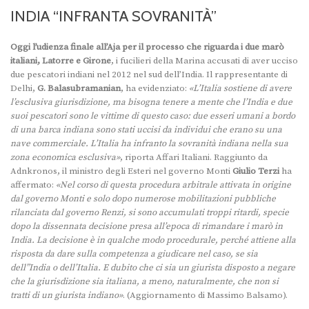
INDIA “INFRANTA SOVRANITÀ”
Oggi l’udienza finale all’Aja per il processo che riguarda i due marò
italiani, Latorre e Girone
, i fucilieri della Marina accusati di aver ucciso
due pescatori indiani nel 2012 nel sud dell’India. Il rappresentante di
Delhi,
G. Balasubramanian
, ha evidenziato:
«L’Italia sostiene di avere
l’esclusiva giurisdizione, ma bisogna tenere a mente che l’India e due
suoi pescatori sono le vittime di questo caso: due esseri umani a bordo
di una barca indiana sono stati uccisi da individui che erano su una
nave commerciale. L’Italia ha infranto la sovranità indiana nella sua
zona economica esclusiva»
, riporta Affari Italiani. Raggiunto da
Adnkronos, il ministro degli Esteri nel governo Monti
Giulio Terzi
ha
affermato:
«Nel corso di questa procedura arbitrale attivata in origine
dal governo Monti e solo dopo numerose mobilitazioni pubbliche
rilanciata dal governo Renzi, si sono accumulati troppi ritardi, specie
dopo la dissennata decisione presa all’epoca di rimandare i marò in
India. La decisione è in qualche modo procedurale, perché attiene alla
risposta da dare sulla competenza a giudicare nel caso, se sia
dell”India o dell’Italia. E dubito che ci sia un giurista disposto a negare
che la giurisdizione sia italiana, a meno, naturalmente, che non si
tratti di un giurista indiano»
. (Aggiornamento di Massimo Balsamo).