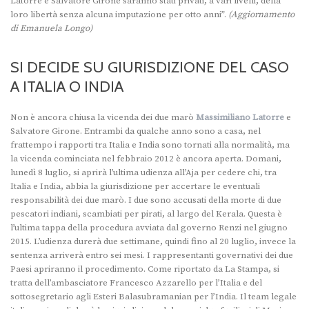
Latorre e Salvatore Girone saranno stati privati, a vari livelli, della
loro libertà senza alcuna imputazione per otto anni”.
(Aggiornamento
di Emanuela Longo)
SI DECIDE SU GIURISDIZIONE DEL CASO
A ITALIA O INDIA
Non è ancora chiusa la vicenda dei due marò
Massimiliano Latorre
e
Salvatore Girone. Entrambi da qualche anno sono a casa, nel
frattempo i rapporti tra Italia e India sono tornati alla normalità, ma
la vicenda cominciata nel febbraio 2012 è ancora aperta. Domani,
lunedì 8 luglio, si aprirà l’ultima udienza all’Aja per cedere chi, tra
Italia e India, abbia la giurisdizione per accertare le eventuali
responsabilità dei due marò. I due sono accusati della morte di due
pescatori indiani, scambiati per pirati, al largo del Kerala. Questa è
l’ultima tappa della procedura avviata dal governo Renzi nel giugno
2015. L’udienza durerà due settimane, quindi fino al 20 luglio, invece la
sentenza arriverà entro sei mesi. I rappresentanti governativi dei due
Paesi apriranno il procedimento. Come riportato da La Stampa, si
tratta dell’ambasciatore Francesco Azzarello per l’Italia e del
sottosegretario agli Esteri Balasubramanian per l’India. Il team legale