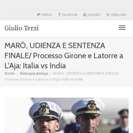
twitter
facebook
youtube
wikipedia
Giulio Terzi
Toggl
MARÒ, UDIENZA E SENTENZA
naviga
FINALE/ Processo Girone e Latorre a
L’Aja: Italia vs India
Home
Rassegna stampa
MARÒ, UDIENZA E SENTENZA FINALE/
Processo Girone e Latorre a L’Aja: Italia vs India