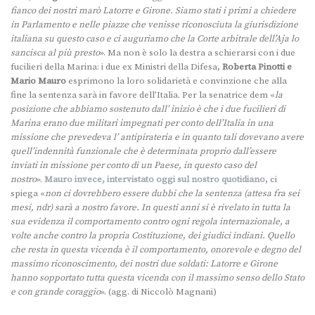
fianco dei nostri marò Latorre e Girone. Siamo stati i primi a chiedere
in Parlamento e nelle piazze che venisse riconosciuta la giurisdizione
italiana su questo caso e ci auguriamo che la Corte arbitrale dell’Aja lo
sancisca al più presto
». Ma non è solo la destra a schierarsi con i due
fucilieri della Marina: i due ex Ministri della Difesa,
Roberta Pinotti e
Mario Mauro
esprimono la loro solidarietà e convinzione che alla
fine la sentenza sarà in favore dell’Italia. Per la senatrice dem «
la
posizione che abbiamo sostenuto dall’ inizio è che i due fucilieri di
Marina erano due militari impegnati per conto dell’Italia in una
missione che prevedeva l’ antipirateria e in quanto tali dovevano avere
quell’indennità funzionale che è determinata proprio dall’essere
inviati in missione per conto di un Paese, in questo caso del
nostro
».
Mauro invece, intervistato oggi sul nostro quotidiano
, ci
spiega «
non ci dovrebbero essere dubbi che la sentenza (attesa fra sei
mesi, ndr) sarà a nostro favore. In questi anni si è rivelato in tutta la
sua evidenza il comportamento contro ogni regola internazionale, a
volte anche contro la propria Costituzione, dei giudici indiani. Quello
che resta in questa vicenda è il comportamento, onorevole e degno del
massimo riconoscimento, dei nostri due soldati: Latorre e Girone
hanno sopportato tutta questa vicenda con il massimo senso dello Stato
e con grande coraggio
». (agg. di Niccolò Magnani)