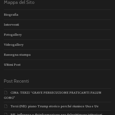
Mappa del Sito
Biografia
Interventi
Fotogallery
Videogallery
Rassegna stampa
Ultimi Post
Post Recenti
CINA: TERZI “GRAVE PERSECUZIONE PRATICANTI FALUN
GONG”
Terzi (FdI): piano Trump storico perché riunisce Usa e Ue
FdI, influenza e disinformazione per delegittimare istituzioni