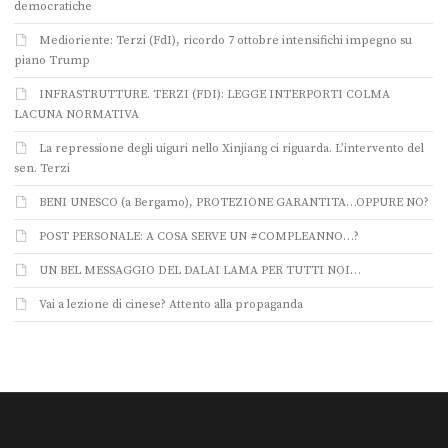
democratiche
Medioriente: Terzi (FdI), ricordo 7 ottobre intensifichi impegno su
piano Trump
INFRASTRUTTURE. TERZI (FDI): LEGGE INTERPORTI COLMA
LACUNA NORMATIVA
La repressione degli uiguri nello Xinjiang ci riguarda. L’intervento del
sen. Terzi
BENI UNESCO (a Bergamo), PROTEZIONE GARANTITA…OPPURE NO?
POST PERSONALE: A COSA SERVE UN #COMPLEANNO…?
UN BEL MESSAGGIO DEL DALAI LAMA PER TUTTI NOI…
Vai a lezione di cinese? Attento alla propaganda