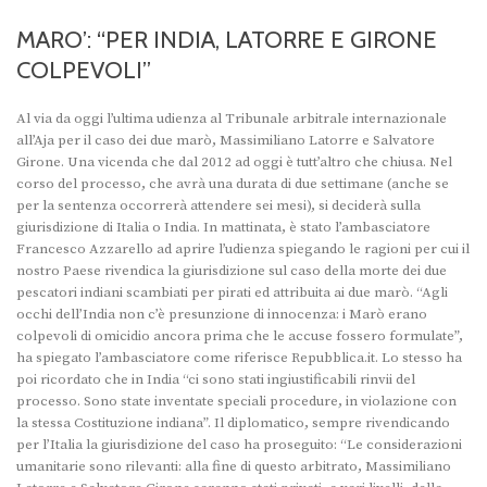
MARO’: “PER INDIA, LATORRE E GIRONE
COLPEVOLI”
Al via da oggi l’ultima udienza al Tribunale arbitrale internazionale
all’Aja per il caso dei due marò, Massimiliano Latorre e Salvatore
Girone. Una vicenda che dal 2012 ad oggi è tutt’altro che chiusa. Nel
corso del processo, che avrà una durata di due settimane (anche se
per la sentenza occorrerà attendere sei mesi), si deciderà sulla
giurisdizione di Italia o India. In mattinata, è stato l’ambasciatore
Francesco Azzarello ad aprire l’udienza spiegando le ragioni per cui il
nostro Paese rivendica la giurisdizione sul caso della morte dei due
pescatori indiani scambiati per pirati ed attribuita ai due marò. “Agli
occhi dell’India non c’è presunzione di innocenza: i Marò erano
colpevoli di omicidio ancora prima che le accuse fossero formulate”,
ha spiegato l’ambasciatore come riferisce Repubblica.it. Lo stesso ha
poi ricordato che in India “ci sono stati ingiustificabili rinvii del
processo. Sono state inventate speciali procedure, in violazione con
la stessa Costituzione indiana”. Il diplomatico, sempre rivendicando
per l’Italia la giurisdizione del caso ha proseguito: “Le considerazioni
umanitarie sono rilevanti: alla fine di questo arbitrato, Massimiliano