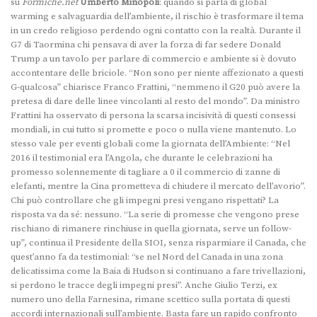
su
Formiche.net
Umberto Minopoli
: quando si parla di global
warming e salvaguardia dell’ambiente, il rischio è trasformare il tema
in un credo religioso perdendo ogni contatto con la realtà. Durante il
G7 di Taormina chi pensava di aver la forza di far sedere Donald
Trump a un tavolo per parlare di commercio e ambiente si è dovuto
accontentare delle briciole. “Non sono per niente affezionato a questi
G-qualcosa” chiarisce Franco Frattini, “nemmeno il G20 può avere la
pretesa di dare delle linee vincolanti al resto del mondo”. Da ministro
Frattini ha osservato di persona la scarsa incisività di questi consessi
mondiali, in cui tutto si promette e poco o nulla viene mantenuto. Lo
stesso vale per eventi globali come la giornata dell’Ambiente: “Nel
2016 il testimonial era l’Angola, che durante le celebrazioni ha
promesso solennemente di tagliare a 0 il commercio di zanne di
elefanti, mentre la Cina prometteva di chiudere il mercato dell’avorio”.
Chi può controllare che gli impegni presi vengano rispettati? La
risposta va da sé: nessuno. “La serie di promesse che vengono prese
rischiano di rimanere rinchiuse in quella giornata, serve un follow-
up”, continua il Presidente della SIOI, senza risparmiare il Canada, che
quest’anno fa da testimonial: “se nel Nord del Canada in una zona
delicatissima come la Baia di Hudson si continuano a fare trivellazioni,
si perdono le tracce degli impegni presi”. Anche Giulio Terzi, ex
numero uno della Farnesina, rimane scettico sulla portata di questi
accordi internazionali sull’ambiente. Basta fare un rapido confronto