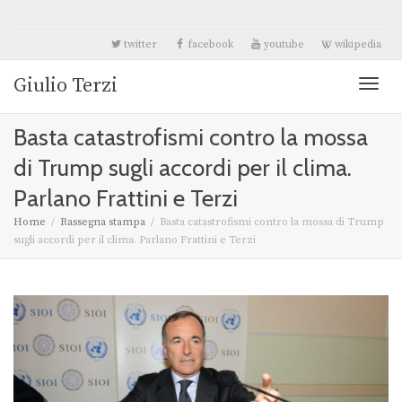
twitter
facebook
youtube
wikipedia
Giulio Terzi
Toggl
Basta catastrofismi contro la mossa
naviga
di Trump sugli accordi per il clima.
Parlano Frattini e Terzi
Home
Rassegna stampa
Basta catastrofismi contro la mossa di Trump
sugli accordi per il clima. Parlano Frattini e Terzi