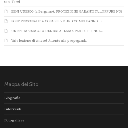
sen. Terzi
BENI UNESCO (a Bergamo), PROTEZIONE GARANTITA…OPPURE NO?
POST PERSONALE: A COSA SERVE UN #COMPLEANNO…?
UN BEL MESSAGGIO DEL DALAI LAMA PER TUTTI NOI…
Vai a lezione di cinese? Attento alla propaganda
Mappa del Sito
Biografia
Interventi
Fotogallery