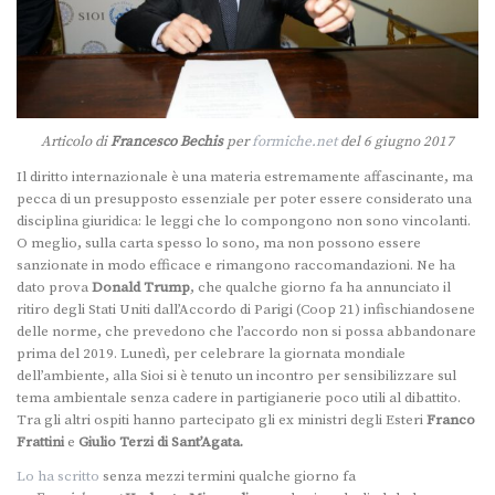
Articolo di
Francesco Bechis
per
formiche.net
del 6 giugno 2017
Il diritto internazionale è una materia estremamente affascinante, ma
pecca di un presupposto essenziale per poter essere considerato una
disciplina giuridica: le leggi che lo compongono non sono vincolanti.
O meglio, sulla carta spesso lo sono, ma non possono essere
sanzionate in modo efficace e rimangono raccomandazioni. Ne ha
dato prova
Donald Trump
, che qualche giorno fa ha annunciato il
ritiro degli Stati Uniti dall’Accordo di Parigi (Coop 21) infischiandosene
delle norme, che prevedono che l’accordo non si possa abbandonare
prima del 2019. Lunedì, per celebrare la giornata mondiale
dell’ambiente, alla Sioi si è tenuto un incontro per sensibilizzare sul
tema ambientale senza cadere in partigianerie poco utili al dibattito.
Tra gli altri ospiti hanno partecipato gli ex ministri degli Esteri
Franco
Frattini
e
Giulio Terzi di Sant’Agata.
Lo ha scritto
senza mezzi termini qualche giorno fa