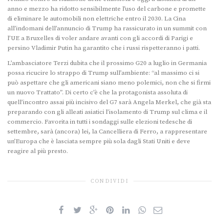
anno e mezzo ha ridotto sensibilmente l’uso del carbone e promette
di eliminare le automobili non elettriche entro il 2030. La Cina
all’indomani dell’annuncio di Trump ha rassicurato in un summit con
l’UE a Bruxelles di voler andare avanti con gli accordi di Parigi e
persino Vladimir Putin ha garantito che i russi rispetteranno i patti.
L’ambasciatore Terzi dubita che il prossimo G20 a luglio in Germania
possa ricucire lo strappo di Trump sull’ambiente: “al massimo ci si
può aspettare che gli americani siano meno polemici, non che si firmi
un nuovo Trattato”. Di certo c’è che la protagonista assoluta di
quell’incontro assai più incisivo del G7 sarà Angela Merkel, che già sta
preparando con gli alleati asiatici l’isolamento di Trump sul clima e il
commercio. Favorita in tutti i sondaggi sulle elezioni tedesche di
settembre, sarà (ancora) lei, la Cancelliera di Ferro, a rappresentare
un’Europa che è lasciata sempre più sola dagli Stati Uniti e deve
reagire al più presto.
CONDIVIDI