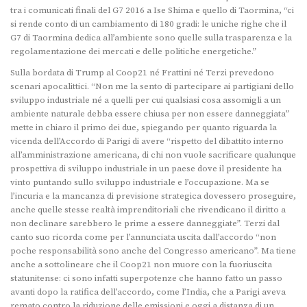
tra i comunicati finali del G7 2016 a Ise Shima e quello di Taormina, “ci
si rende conto di un cambiamento di 180 gradi: le uniche righe che il
G7 di Taormina dedica all’ambiente sono quelle sulla trasparenza e la
regolamentazione dei mercati e delle politiche energetiche.”
Sulla bordata di Trump al Coop21 né Frattini né Terzi prevedono
scenari apocalittici. “Non me la sento di partecipare ai partigiani dello
sviluppo industriale né a quelli per cui qualsiasi cosa assomigli a un
ambiente naturale debba essere chiusa per non essere danneggiata”
mette in chiaro il primo dei due, spiegando per quanto riguarda la
vicenda dell’Accordo di Parigi di avere “rispetto del dibattito interno
all’amministrazione americana, di chi non vuole sacrificare qualunque
prospettiva di sviluppo industriale in un paese dove il presidente ha
vinto puntando sullo sviluppo industriale e l’occupazione. Ma se
l’incuria e la mancanza di previsione strategica dovessero proseguire,
anche quelle stesse realtà imprenditoriali che rivendicano il diritto a
non declinare sarebbero le prime a essere danneggiate”. Terzi dal
canto suo ricorda come per l’annunciata uscita dall’accordo “non
poche responsabilità sono anche del Congresso americano”. Ma tiene
anche a sottolineare che il Coop21 non muore con la fuoriuscita
statunitense: ci sono infatti superpotenze che hanno fatto un passo
avanti dopo la ratifica dell’accordo, come l’India, che a Parigi aveva
remato contro la riduzione delle emissioni e oggi a distanza di un