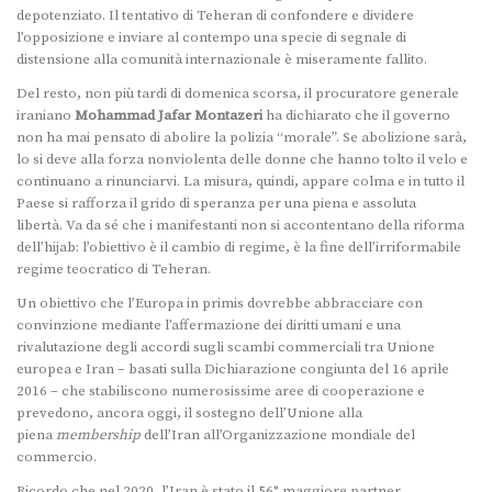
depotenziato. Il tentativo di Teheran di confondere e dividere
l’opposizione e inviare al contempo una specie di segnale di
distensione alla comunità internazionale è miseramente fallito.
Del resto, non più tardi di domenica scorsa, il procuratore generale
iraniano
Mohammad Jafar Montazeri
ha dichiarato che il governo
non ha mai pensato di abolire la polizia “morale”. Se abolizione sarà,
lo si deve alla forza nonviolenta delle donne che hanno tolto il velo e
continuano a rinunciarvi. La misura, quindi, appare colma e in tutto il
Paese si rafforza il grido di speranza per una piena e assoluta
libertà. Va da sé che i manifestanti non si accontentano della riforma
dell’hijab: l’obiettivo è il cambio di regime, è la fine dell’irriformabile
regime teocratico di Teheran.
Un obiettivo che l’Europa in primis dovrebbe abbracciare con
convinzione mediante l’affermazione dei diritti umani e una
rivalutazione degli accordi sugli scambi commerciali tra Unione
europea e Iran – basati sulla Dichiarazione congiunta del 16 aprile
2016 – che stabiliscono numerosissime aree di cooperazione e
prevedono, ancora oggi, il sostegno dell’Unione alla
piena
membership
dell’Iran all’Organizzazione mondiale del
commercio.
Ricordo che nel 2020, l’Iran è stato il 56° maggiore partner