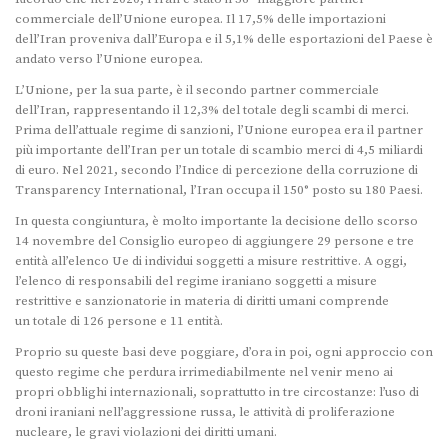
commerciale dell’Unione europea. Il 17,5% delle importazioni
dell’Iran proveniva dall’Europa e il 5,1% delle esportazioni del Paese è
andato verso l’Unione europea.
L’Unione, per la sua parte, è il secondo partner commerciale
dell’Iran, rappresentando il 12,3% del totale degli scambi di merci.
Prima dell’attuale regime di sanzioni, l’Unione europea era il partner
più importante dell’Iran per un totale di scambio merci di 4,5 miliardi
di euro. Nel 2021, secondo l’Indice di percezione della corruzione di
Transparency International, l’Iran occupa il 150° posto su 180 Paesi.
In questa congiuntura, è molto importante la decisione dello scorso
14 novembre del Consiglio europeo di aggiungere 29 persone e tre
entità all’elenco Ue di individui soggetti a misure restrittive. A oggi,
l’elenco di responsabili del regime iraniano soggetti a misure
restrittive e sanzionatorie in materia di diritti umani comprende
un totale di 126 persone e 11 entità.
Proprio su queste basi deve poggiare, d’ora in poi, ogni approccio con
questo regime che perdura irrimediabilmente nel venir meno ai
propri obblighi internazionali, soprattutto in tre circostanze: l’uso di
droni iraniani nell’aggressione russa, le attività di proliferazione
nucleare, le gravi violazioni dei diritti umani.