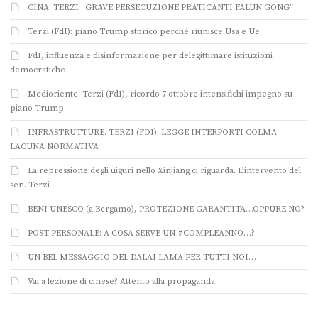
CINA: TERZI “GRAVE PERSECUZIONE PRATICANTI FALUN GONG”
Terzi (FdI): piano Trump storico perché riunisce Usa e Ue
FdI, influenza e disinformazione per delegittimare istituzioni
democratiche
Medioriente: Terzi (FdI), ricordo 7 ottobre intensifichi impegno su
piano Trump
INFRASTRUTTURE. TERZI (FDI): LEGGE INTERPORTI COLMA
LACUNA NORMATIVA
La repressione degli uiguri nello Xinjiang ci riguarda. L’intervento del
sen. Terzi
BENI UNESCO (a Bergamo), PROTEZIONE GARANTITA…OPPURE NO?
POST PERSONALE: A COSA SERVE UN #COMPLEANNO…?
UN BEL MESSAGGIO DEL DALAI LAMA PER TUTTI NOI…
Vai a lezione di cinese? Attento alla propaganda