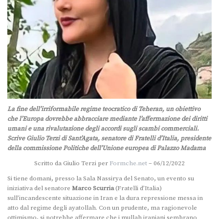
La fine dell’irriformabile regime teocratico di Teheran, un obiettivo
che l’Europa dovrebbe abbracciare mediante l’affermazione dei diritti
umani e una rivalutazione degli accordi sugli scambi commerciali.
Scrive Giulio Terzi di Sant’Agata, senatore di Fratelli d’Italia, presidente
della commissione Politiche dell’Unione europea di Palazzo Madama
Scritto da Giulio Terzi per
Formche.net
– 06/12/2022
Si tiene domani, presso la Sala Nassirya del Senato, un evento su
iniziativa del senatore
Marco Scurria
(Fratelli d’Italia)
sull’incandescente situazione in Iran e la dura repressione messa in
atto dal regime degli ayatollah. Con un prudente, ma ragionevole
ottimismo, si potrebbe affermare che i mullah iraniani sembrano