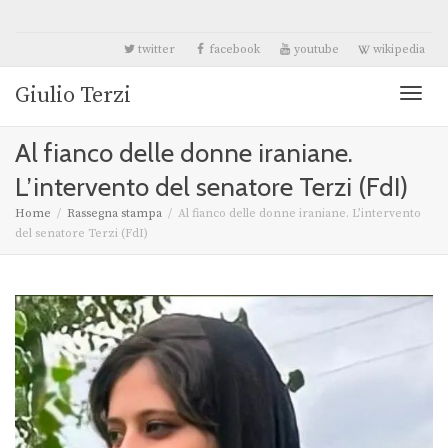
twitter
facebook
youtube
wikipedia
Giulio Terzi
Toggl
Al fianco delle donne iraniane.
naviga
L’intervento del senatore Terzi (FdI)
Home
Rassegna stampa
Al fianco delle donne iraniane. L’intervento
del senatore Terzi (FdI)