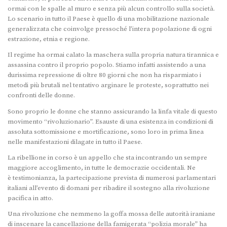
ormai con le spalle al muro e senza più alcun controllo sulla società.
Lo scenario in tutto il Paese è quello di una mobilitazione nazionale
generalizzata che coinvolge pressoché l’intera popolazione di ogni
estrazione, etnia e regione.
Il regime ha ormai calato la maschera sulla propria natura tirannica e
assassina contro il proprio popolo. Stiamo infatti assistendo a una
durissima repressione di oltre 80 giorni che non ha risparmiato i
metodi più brutali nel tentativo arginare le proteste, soprattutto nei
confronti delle donne.
Sono proprio le donne che stanno assicurando la linfa vitale di questo
movimento “rivoluzionario”. Esauste di una esistenza in condizioni di
assoluta sottomissione e mortificazione, sono loro in prima linea
nelle manifestazioni dilagate in tutto il Paese.
La ribellione in corso è un appello che sta incontrando un sempre
maggiore accoglimento, in tutte le democrazie occidentali. Ne
è testimonianza, la partecipazione prevista di numerosi parlamentari
italiani all’evento di domani per ribadire il sostegno alla rivoluzione
pacifica in atto.
Una rivoluzione che nemmeno la goffa mossa delle autorità iraniane
di inscenare la cancellazione della famigerata “polizia morale” ha