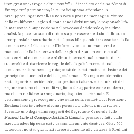
immigrazione, droga e altri “
nemici
”. Si è insediato così uno “
Stato di
Emergenza
” permanente, le cui radici spesso affondano in
presupposti ingannevoli, se non vere e proprie menzogne. Vittime
della multiforme Ragion di Stato sono i diritti umani, la responsabilità,
la mancanza di supervisione nel processo decisionale e, in ultima
analisi, la pace. Lo stato di Diritto sta per essere sostituito dallo stato
emergenziale e securitario e ciò è possibile quando i meccanismi della
conoscenza e dell’accesso all’informazione sono manovrati e
manipolati dalla burocrazia della Ragion di Stato in contrasto alle
Convenzioni riconosciute e al diritto internazionale umanitario. Si
tratterebbe di riscrivere le regole della legalità internazionale e di
condannare duramente i protagonisti della sistematica violazione dei
principi fondamentali e della dignità umana. Esempio emblematico
resta l’ipocrisia occidentale, e soprattutto italiana, nei confronti del
regime iraniano che in molti vogliono far apparire come moderato,
ma che in realtà resta sanguinario, dispotico e criminale. E’
estremamente preoccupante che nulla nella condotta del Presidente
Rouhani
lasci intendere alcuna speranza di effettiva moderazione.
Secondo uno degli ultimi rapporti del Segretario Generale delle
Nazioni Unite
al
Consiglio dei Diritti Umani
le promesse fatte dalla
nuova leadership sono state drammaticamente disattese. Oltre 700
detenuti sono stati giustiziati successivamente alle elezioni di Rouhani.