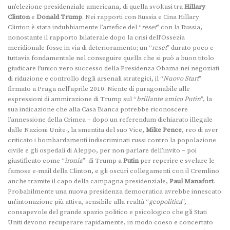
un’elezione presidenziale americana, di quella svoltasi tra
Hillary
Clinton
e
Donald Trump
. Nei rapporti con Russia e Cina Hillary
Clinton è stata indubbiamente l’artefice del “
reset
” con la Russia,
nonostante il rapporto bilaterale dopo la crisi dell’Ossezia
meridionale fosse in via di deterioramento; un “
reset
” durato poco e
tuttavia fondamentale nel conseguire quella che si può a buon titolo
giudicare l’unico vero successo della Presidenza Obama nei negoziati
di riduzione e controllo degli arsenali strategici, il “
Nuovo Start
”
firmato a Praga nell’aprile 2010. Niente di paragonabile alle
espressioni di ammirazione di Trump sul “
brillante amico Putin
”, la
sua indicazione che alla Casa Bianca potrebbe riconoscere
l’annessione della Crimea – dopo un referendum dichiarato illegale
dalle Nazioni Unite-, la smentita del suo Vice,
Mike Pence
, reo di aver
criticato i bombardamenti indiscriminati russi contro la popolazione
civile e gli ospedali di Aleppo, per non parlare dell’invito – poi
giustificato come “
ironia
”- di Trump a
Putin
per reperire e svelare le
famose e-mail della Clinton, e gli oscuri collegamenti con il Cremlino
anche tramite il capo della campagna presidenziale,
Paul Manafort
.
Probabilmente una nuova presidenza democratica avrebbe innescato
un’intonazione più attiva, sensibile alla realtà “
geopolitica
”,
consapevole del grande spazio politico e psicologico che gli Stati
Uniti devono recuperare rapidamente, in modo coeso e concertato