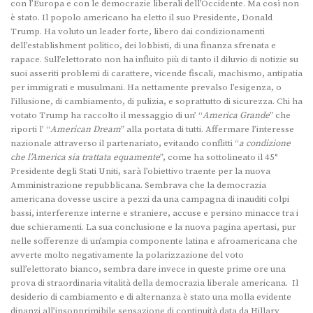
con l’Europa e con le democrazie liberali dell’Occidente. Ma così non
è stato. Il popolo americano ha eletto il suo Presidente, Donald
Trump. Ha voluto un leader forte, libero dai condizionamenti
dell’establishment politico, dei lobbisti, di una finanza sfrenata e
rapace. Sull’elettorato non ha influito più di tanto il diluvio di notizie su
suoi asseriti problemi di carattere, vicende fiscali, machismo, antipatia
per immigrati e musulmani. Ha nettamente prevalso l’esigenza, o
l’illusione, di cambiamento, di pulizia, e soprattutto di sicurezza. Chi ha
votato Trump ha raccolto il messaggio di un’ “
America Grande
” che
riporti l’ “
American Dream
” alla portata di tutti. Affermare l’interesse
nazionale attraverso il partenariato, evitando conflitti “
a condizione
che l’America sia trattata equamente
”, come ha sottolineato il 45°
Presidente degli Stati Uniti, sarà l’obiettivo traente per la nuova
Amministrazione repubblicana. Sembrava che la democrazia
americana dovesse uscire a pezzi da una campagna di inauditi colpi
bassi, interferenze interne e straniere, accuse e persino minacce tra i
due schieramenti. La sua conclusione e la nuova pagina apertasi, pur
nelle sofferenze di un’ampia componente latina e afroamericana che
avverte molto negativamente la polarizzazione del voto
sull’elettorato bianco, sembra dare invece in queste prime ore una
prova di straordinaria vitalità della democrazia liberale americana. Il
desiderio di cambiamento e di alternanza è stato una molla evidente
dinanzi all’insopprimibile sensazione di continuità data da Hillary