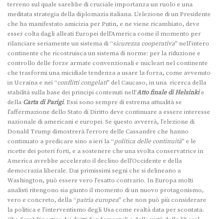
terreno sul quale sarebbe di cruciale importanza un ruolo e una
meditata strategia della diplomazia italiana. L’elezione di un Presidente
che ha manifestato amicizia per Putin, e ne viene ricambiato, deve
esser colta dagli alleati Europei dell’America come il momento per
rilanciare seriamente un sistema di “
sicurezza cooperativa
” nell’intero
continente che ricostruisca un sistema di norme: per la riduzione e
controllo delle forze armate convenzionali e nucleari nel continente
che trasformi una micidiale tendenza a usare la forza, come avvenuto
in Ucraina e nei “
conflitti congelati
” del Caucaso, in una ricerca della
stabilità sulla base dei principi contenuti nell’
Atto finale di Helsinki
e
della
Carta di Parigi
. Essi sono sempre di estrema attualità se
l’affermazione dello Stato di Diritto deve continuare a essere interesse
nazionale di americani e europei. Se questo avverrà, l’elezione di
Donald Trump dimostrerà l’errore delle Cassandre che hanno
continuato a predicare sino a ieri la “
politica delle continuità
” e le
ricette dei poteri forti, e a sostenere che una svolta conservatrice in
America avrebbe accelerato il declino dell’Occidente e della
democrazia liberale. Dai primissimi segni che si delineano a
Washington, può essere vero l’esatto contrario. In Europa molti
analisti ritengono sia giunto il momento di un nuovo protagonismo,
vero e concreto, della “
patria europea
” che non può più considerare
la politica e l’interventismo degli Usa come realtà data per scontata.