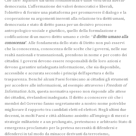
Che fare? Ripartire dai diritti fondamentali e dalle virtù della liberal-
democrazia. L’affermazione dei valori democratici e liberali,
l’obiettivo di fornire una piattaforma per promuovere il dialogo e la
cooperazione su argomenti inerenti alla relazione tra diritti umani,
democrazia e stato di diritto passa per un decisivo processo
antropologico-sociale e giuridico, quello della formulazione e
codificazione di un nuovo diritto umano e civile: “
il diritto umano alla
conoscenza
”. Alle fondamenta dello stato di Diritto non può esservi
che la conoscenza, conoscenza delle scelte che i governi, nelle sue
realtà nazionali e transnazionali, prendono in nome e per conto dei
cittadini. I governi devono essere responsabili delle loro azioni e
devono garantire un’adeguata informazione, che sia disponibile,
accessibile e accurata secondo i principi dell’apertura e della
trasparenza. Benché alcuni Paesi forniscano ai cittadini gli strumenti
per accedere alle informazioni, ad esempio attraverso i
Freedom of
Information Acts
, questa normativa spesso non risponde alle attese
dei cittadini, rivelandosi inadeguata. Il diritto a conoscere ciò che i
membri del Governo fanno segretamente a nostro nome potrebbe
migliorare il rapporto tra candidati eletti ed elettori. Negli ultimi due
decenni, in molti Paesi e città abbiamo assistito all’impiego di mezzi e
strategie militariste e a un prolungato, pretestuoso e arbitrario Stato di
emergenza proclamato per la pretesa necessità di difendersi e
difenderci in tal modo da minacce derivanti da terrorismo,