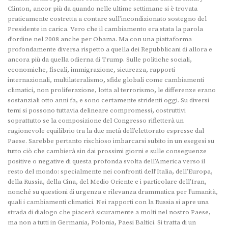
Clinton, ancor più da quando nelle ultime settimane si è trovata
praticamente costretta a contare sull’incondizionato sostegno del
Presidente in carica. Vero che il cambiamento era stata la parola
d’ordine nel 2008 anche per Obama. Ma con una piattaforma
profondamente diversa rispetto a quella dei Repubblicani di allora e
ancora più da quella odierna di Trump. Sulle politiche sociali,
economiche, fiscali, immigrazione, sicurezza, rapporti
internazionali, multilateralismo, sfide globali come cambiamenti
climatici, non proliferazione, lotta al terrorismo, le differenze erano
sostanziali otto anni fa, e sono certamente stridenti oggi. Su diversi
temi si possono tuttavia delineare compromessi, costruttivi
soprattutto se la composizione del Congresso rifletterà un
ragionevole equilibrio tra la due metà dell’elettorato espresse dal
Paese. Sarebbe pertanto rischioso imbarcarsi subito in un esegesi su
tutto ciò che cambierà sin dai prossimi giorni e sulle conseguenze
positive o negative di questa profonda svolta dell’America verso il
resto del mondo: specialmente nei confronti dell’Italia, dell’Europa,
della Russia, della Cina, del Medio Oriente e i particolare dell’Iran,
nonché su questioni di urgenza e rilevanza drammatica per l’umanità,
quali i cambiamenti climatici. Nei rapporti con la Russia si apre una
strada di dialogo che piacerà sicuramente a molti nel nostro Paese,
ma non a tutti in Germania, Polonia, Paesi Baltici. Si tratta di un