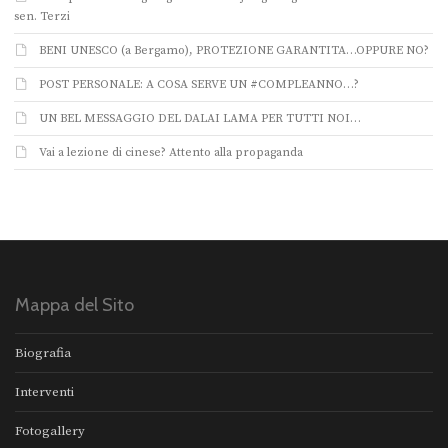
sen. Terzi
BENI UNESCO (a Bergamo), PROTEZIONE GARANTITA…OPPURE NO?
POST PERSONALE: A COSA SERVE UN #COMPLEANNO…?
UN BEL MESSAGGIO DEL DALAI LAMA PER TUTTI NOI…
Vai a lezione di cinese? Attento alla propaganda
Mappa del Sito
Biografia
Interventi
Fotogallery