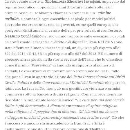
La scioccante morte di
Gholamreza Khosravi Savadjani
, impiccato dal
regime teocratico, dopo dodici anni di torture ininterrotte, è un
crimine orribile. Dobbiamo chiamarlo come tale: un “
crimine
orribile
“, e come tale ogni esecuzione capitale per motivi politici
dovrebbe essere considerata da governi, come quelli europei, che
pongono i diritti umani al centro delle proprie relazioni con l’estero.
Nessuno tocchi Caino
nel suo ultimo rapporto sulle esecuzioni capitali
ha confermato la tragedia di diritto e di dignità in Iran. Nel 2015 sono
state effettuate almeno 980 esecuzioni, un 22,5% in più rispetto alle
800 del 2014 e il 42,6% in più rispetto alle 687 del 2013. È il numero di
esecuzioni tra i più alti nella storia recente dell’Iran, che lo classifica
come il primo “
Paese-boia
” del mondo in rapporto al numero di
abitanti. Le esecuzioni di minorenni sono continuate nel 2015, fatto
che pone l’Iran in aperta violazione del
Patto Internazionale sui Diritti
Civili
e Politici
e della
Convenzione sui Diritti del Fanciullo
che pure ha
ratificato. La fede in Dio non può mai giustificare violenza o crimini
commessi sotto la bandiera di una religione. Come ha recentemente
ricordato un importante leader islamico: “
La cura per una democrazia
fallita è più democrazia. A dittatura ammantata di spirito religioso
nella religione è il peggior tipo di dittatura. Gli islamici ora devono
sviluppare un’idea di partnership nazionale con le altre forze
”. Ciò che
è successo e ancora sta in accadendo in Iran, Iraq e Siria è
esattamente l’opposto. Un ulteriore occasione di dibattito e