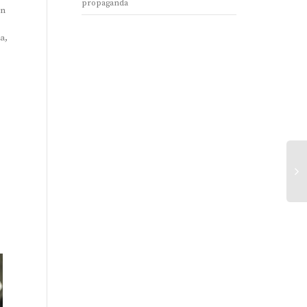
propaganda
un
a,