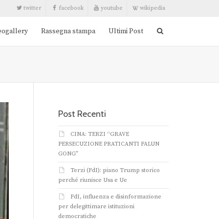
twitter
facebook
youtube
wikipedia
eogallery
Rassegna stampa
Ultimi Post
Post Recenti
CINA: TERZI “GRAVE
PERSECUZIONE PRATICANTI FALUN
GONG”
Terzi (FdI): piano Trump storico
perché riunisce Usa e Ue
FdI, influenza e disinformazione
per delegittimare istituzioni
democratiche