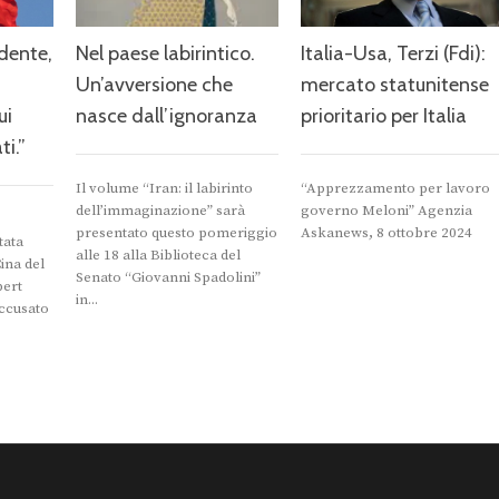
idente,
Nel paese labirintico.
Italia-Usa, Terzi (Fdi):
Un’avversione che
mercato statunitense
ui
nasce dall’ignoranza
prioritario per Italia
ti.”
Il volume “Iran: il labirinto
“Apprezzamento per lavoro
dell’immaginazione” sarà
governo Meloni” Agenzia
presentato questo pomeriggio
Askanews, 8 ottobre 2024
tata
alle 18 alla Biblioteca del
ina del
Senato “Giovanni Spadolini”
bert
in...
ccusato