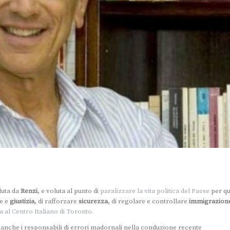
luta da
Renzi
, e voluta al punto di
paralizzare la vita politica del Paese
per qu
ne e
giustizia
, di rafforzare
sicurezza
, di regolare e controllare
immigrazion
ta al Centro Italiano di Toronto.
 anche i responsabili di errori madornali nella conduzione recente