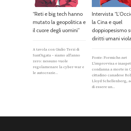
“Reti e big tech hanno
Intervista “L’Occ
mutato la geopolitica e
la Cina e quel
il cuore degli uomini”
doppiopesismo s
diritti umani viola
A tavola con Giulio Terzi di
Sant’Agata – siamo all’anno
Fonte: Formiche.net
zero: nessuno vuole
L’improvvisa e inaspet
regolamenare la cyber-war e
condanna a morte in C
le autocrazie...
cittadino canadese Ro
Lloyd Schellenberg, a
di essere un...