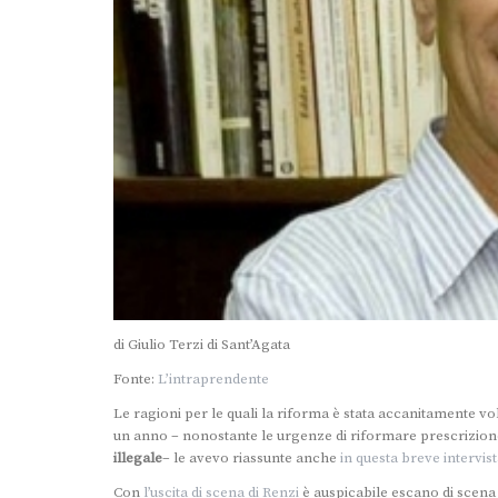
di Giulio Terzi di Sant’Agata
Fonte:
L’intraprendente
‪Le ragioni per le quali la riforma è stata accanitamente vo
un anno – nonostante le urgenze di riformare prescrizio
illegale
– le avevo riassunte anche
in questa breve intervis
‪Con
l’uscita di scena di Renzi
è auspicabile escano di scena