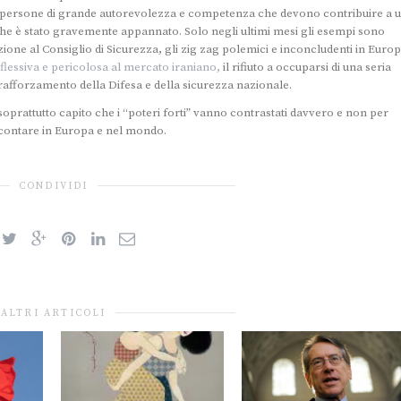
 persone di grande autorevolezza e competenza che devono contribuire a 
che è stato gravemente appannato. Solo negli ultimi mesi gli esempi sono
izione al Consiglio di Sicurezza, gli zig zag polemici e inconcludenti in Europ
iflessiva e pericolosa al mercato iraniano,
il rifiuto a occuparsi di una seria
n rafforzamento della Difesa e della sicurezza nazionale.
soprattutto capito che i “poteri forti” vanno contrastati davvero e non per
er contare in Europa e nel mondo.
CONDIVIDI
ALTRI ARTICOLI