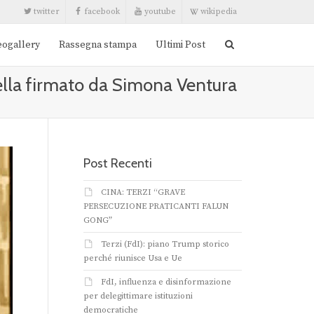
twitter
facebook
youtube
wikipedia
eogallery
Rassegna stampa
Ultimi Post
ella firmato da Simona Ventura
Post Recenti
CINA: TERZI “GRAVE
PERSECUZIONE PRATICANTI FALUN
GONG”
Terzi (FdI): piano Trump storico
perché riunisce Usa e Ue
FdI, influenza e disinformazione
per delegittimare istituzioni
democratiche