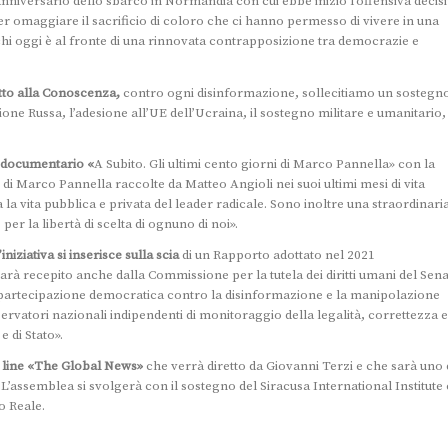
anniversario dello sbarco in Normandia con cui ebbe inizio l’offensiva decis
er omaggiare il sacrificio di coloro che ci hanno permesso di vivere in una
 chi oggi è al fronte di una rinnovata contrapposizione tra democrazie e
itto alla Conoscenza,
contro ogni disinformazione, sollecitiamo un sostegn
one Russa, l’adesione all’UE dell’Ucraina, il sostegno militare e umanitario,
l documentario «
A Subito. Gli ultimi cento giorni di Marco Pannella» con la
di Marco Pannella raccolte da Matteo Angioli nei suoi ultimi mesi di vita
la vita pubblica e privata del leader radicale. Sono inoltre una straordinari
er la libertà di scelta di ognuno di noi».
iziativa si inserisce sulla scia
di un Rapporto adottato nel 2021
rà recepito anche dalla Commissione per la tutela dei diritti umani del Sen
a partecipazione democratica contro la disinformazione e la manipolazione
ervatori nazionali indipendenti di monitoraggio della legalità, correttezza e
 di Stato».
n line «The Global News»
che verrà diretto da Giovanni Terzi e che sarà uno 
L’assemblea si svolgerà con il sostegno del Siracusa International Institute 
o Reale.