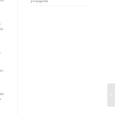
iva
propaganda
o
 la
a
ato
dei
e