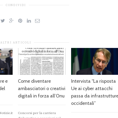
CONDIVIDI
ALTRI ARTICOLI
re e
Come diventare
Intervista “La risposta
del
ambasciatori o creativi
Ue ai cyber attacchi
digitali in forza all’Onu
passa da infrastruttur
occidentali”
otizie.it
Concorsi per la carriera