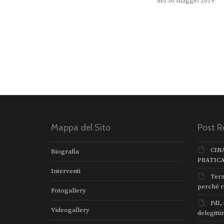
del 30 maggio 2019
Mappa del Sito
Post R
CIN
Biografia
PRATIC
Interventi
Terz
perché r
Fotogallery
FdI,
Videogallery
delegitti