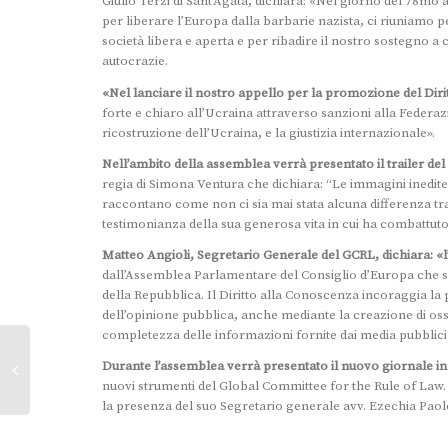
Giulio Terzi di Sant’Agata, dichiara: «Nel giorno del 78mo 
per liberare l’Europa dalla barbarie nazista, ci riuniamo p
società libera e aperta e per ribadire il nostro sostegno a
autocrazie.
«Nel lanciare il nostro appello per la promozione del Dir
forte e chiaro all’Ucraina attraverso sanzioni alla Federazi
ricostruzione dell’Ucraina, e la giustizia internazionale».
Nell’ambito della assemblea verrà presentato il trailer de
regia di Simona Ventura che dichiara: “Le immagini inedite 
raccontano come non ci sia mai stata alcuna differenza tra 
testimonianza della sua generosa vita in cui ha combattuto p
Matteo Angioli, Segretario Generale del GCRL, dichiara: «l’in
dall’Assemblea Parlamentare del Consiglio d’Europa che sa
della Repubblica. Il Diritto alla Conoscenza incoraggia l
dell’opinione pubblica, anche mediante la creazione di oss
completezza delle informazioni fornite dai media pubblici e
Durante l’assemblea verrà presentato il nuovo giornale i
nuovi strumenti del Global Committee for the Rule of Law. 
la presenza del suo Segretario generale avv. Ezechia Paol