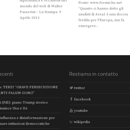
diplomatica e occasioni nel
Fonte: www.formiche.net
mondo del web di Walter
“Quanto ci hanno detto gli
Passerini – La Stampa 9
analisti di Area1 è una doccia
Aprile 2013
fredda per l’Europa, ma fa
emergere...
ecenti
Restiamo in contatto
A: TERZI “GRAVE PERSECUZIONE
twitter
ANTI FALUN GONG”
facebook
i (FdI): piano Trump storico
iunisce Usa e Ue
youtube
 influenza e disinformazione per
wikipedia
mare istituzioni democratiche