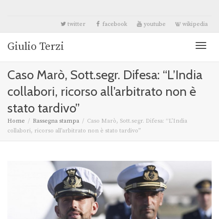
twitter
facebook
youtube
wikipedia
Giulio Terzi
Toggl
Caso Marò, Sott.segr. Difesa: “L’India
naviga
collabori, ricorso all’arbitrato non è
stato tardivo”
Home
Rassegna stampa
Caso Marò, Sott.segr. Difesa: “L’India
collabori, ricorso all’arbitrato non è stato tardivo”