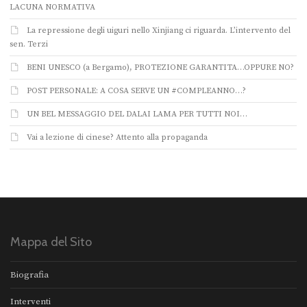
LACUNA NORMATIVA
La repressione degli uiguri nello Xinjiang ci riguarda. L’intervento del
sen. Terzi
BENI UNESCO (a Bergamo), PROTEZIONE GARANTITA…OPPURE NO?
POST PERSONALE: A COSA SERVE UN #COMPLEANNO…?
UN BEL MESSAGGIO DEL DALAI LAMA PER TUTTI NOI…
Vai a lezione di cinese? Attento alla propaganda
Mappa del Sito
Biografia
Interventi