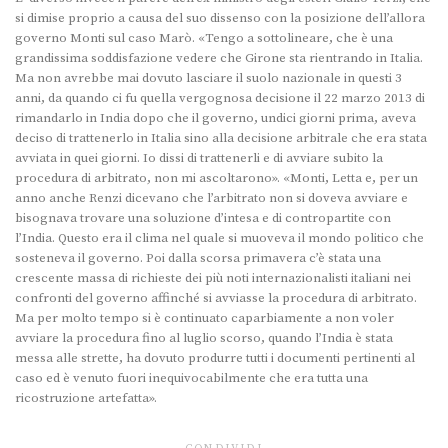
si dimise proprio a causa del suo dissenso con la posizione dell’allora
governo Monti sul caso Marò. «Tengo a sottolineare, che è una
grandissima soddisfazione vedere che Girone sta rientrando in Italia.
Ma non avrebbe mai dovuto lasciare il suolo nazionale in questi 3
anni, da quando ci fu quella vergognosa decisione il 22 marzo 2013 di
rimandarlo in India dopo che il governo, undici giorni prima, aveva
deciso di trattenerlo in Italia sino alla decisione arbitrale che era stata
avviata in quei giorni. Io dissi di trattenerli e di avviare subito la
procedura di arbitrato, non mi ascoltarono». «Monti, Letta e, per un
anno anche Renzi dicevano che l’arbitrato non si doveva avviare e
bisognava trovare una soluzione d’intesa e di contropartite con
l’India. Questo era il clima nel quale si muoveva il mondo politico che
sosteneva il governo. Poi dalla scorsa primavera c’è stata una
crescente massa di richieste dei più noti internazionalisti italiani nei
confronti del governo affinché si avviasse la procedura di arbitrato.
Ma per molto tempo si è continuato caparbiamente a non voler
avviare la procedura fino al luglio scorso, quando l’India è stata
messa alle strette, ha dovuto produrre tutti i documenti pertinenti al
caso ed è venuto fuori inequivocabilmente che era tutta una
ricostruzione artefatta».