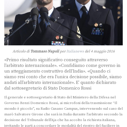
Articolo di
Tommaso Napoli
per
Italianews
del 4 maggio 2016
«Primo risultato significativo conseguito attraverso
l’arbitrato internazionale». «Confidiamo come governo in
un atteggiamento costruttivo dell’India». «Quando ci
siamo resi conto che era l’unica decisione possibile, siamo
andati all’arbitrato internazionale». E’ quanto dichiarato
dal sottosegretario di Stato Domenico Rossi
Il generale e sottosegretario di Stato del Ministero della Difesa nel
Governo Renzi Domenico Rossi, ai microfoni della trasmissione “Il
mondo è piccolo”, su Radio Cusano Campus, intervenendo sul caso del
marò Salvatore Girone che sarà in Italia durante l’arbitrato secondo la
decisione del Tribunale dell’Aja che ha accolto la richiesta italiana,
invitando le parti a concordare le modalità del rientro del fuciliere in