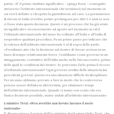
patria. «E’ il primo risultato significativo – spiega Rossi – conseguito
attraverso l’arbitrato internazionale che terminerà nel momento in
cui verrà definito a chi spetta la giurisdizione sul caso. La permanenza
di Girone in India avrebbe potuto prolungarsi per altri 2-3 anni se non
ci fosse stata questa decisione. Questo è un processo che ha già avuto
un significativo riconoscimento ad agosto nel momento in cui il
Tribunale internazionale del mare ha ordinato all’Italia e all’India di
sospendere qualsiasi procedura. Fu un primo passo per indicare che
la valenza dell’arbitrato internazionale è al di sopra delle parti».
«Prendiamo atto che la decisione sul rientro di Girone avviene in un
lasso di tempo relativamente breve. Confidiamo come governo in un
atteggiamento costruttivo dell’India anche nelle fasi successive, prima
delle quali le condizioni del rientro. Se potevamo farlo prima il ricorso
al tribunale internazionale? Ogni governo eredita delle situazioni dai
precedenti governi. Questa era una situazione difficile da disciplinare.
Per un anno abbiamo provato a fare in modo che la controversa
potesse essere definita in altri termini, per eliminare i tempi
dell’arbitrato internazionale. Quando ci siamo resi conto che era
l’unica decisione possibile, siamo andati all’arbitrato internazionale».
x ministro Terzi: «Non avrebbe mai dovuto lasciare il suolo
nazionale»
E’ diverso invece il parere dell’ex ministro degli esteri Giulio Terzi, che