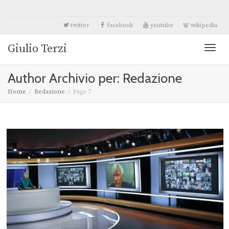
twitter
facebook
youtube
wikipedia
Giulio Terzi
Toggl
Author Archivio per: Redazione
naviga
Home
Redazione
Page 7