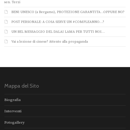
sen. Terzi
BENI UNESCO (a Bergamo), PROTEZIONE GARANTITA…OPPURE NO?
POST PERSONALE: A COSA SERVE UN #COMPLEANNO…?
UN BEL MESSAGGIO DEL DALAI LAMA PER TUTTI NOI…
Vai a lezione di cinese? Attento alla propaganda
Mappa del Sito
Biografia
Interventi
Fotogallery