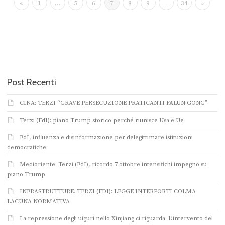
«
1
…
5
6
7
8
9
…
34
»
Post Recenti
CINA: TERZI “GRAVE PERSECUZIONE PRATICANTI FALUN GONG”
Terzi (FdI): piano Trump storico perché riunisce Usa e Ue
FdI, influenza e disinformazione per delegittimare istituzioni
democratiche
Medioriente: Terzi (FdI), ricordo 7 ottobre intensifichi impegno su
piano Trump
INFRASTRUTTURE. TERZI (FDI): LEGGE INTERPORTI COLMA
LACUNA NORMATIVA
La repressione degli uiguri nello Xinjiang ci riguarda. L’intervento del