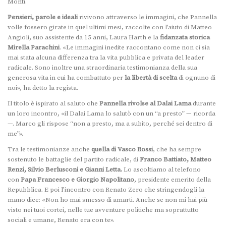
Monti.
Pensieri, parole e ideali
rivivono attraverso le immagini, che Pannella
volle fossero girate in quel ultimi mesi, raccolte con l’aiuto di Matteo
Angioli, suo assistente da 15 anni, Laura Harth e la
fidanzata storica
Mirella Parachini
. «Le immagini inedite raccontano come non ci sia
mai stata alcuna differenza tra la vita pubblica e privata del leader
radicale. Sono inoltre una straordinaria testimonianza della sua
generosa vita in cui ha combattuto per
la libertà di scelta
di ognuno di
noi», ha detto la regista.
Il titolo è ispirato al saluto che
Pannella rivolse al Dalai Lama
durante
un loro incontro, «il Dalai Lama lo salutò con un “a presto” — ricorda
—. Marco gli rispose “non a presto, ma a subito, perché sei dentro di
me”».
Tra le testimonianze anche
quella di Vasco Rossi
, che ha sempre
sostenuto le battaglie del partito radicale, di
Franco Battiato, Matteo
Renzi, Silvio Berlusconi e Gianni Letta.
Lo ascoltiamo al telefono
con
Papa Francesco e Giorgio Napolitano
, presidente emerito della
Repubblica. E poi l’incontro con Renato Zero che stringendogli la
mano dice: «Non ho mai smesso di amarti. Anche se non mi hai più
visto nei tuoi cortei, nelle tue avventure politiche ma soprattutto
sociali e umane, Renato era con te».