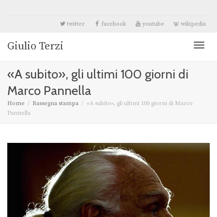
twitter
facebook
youtube
wikipedia
Giulio Terzi
Toggl
«A subito», gli ultimi 100 giorni di
naviga
Marco Pannella
Home
Rassegna stampa
«A subito», gli ultimi 100 giorni di Marco
Pannella