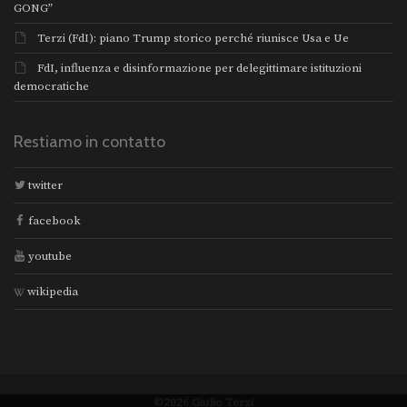
GONG”
Terzi (FdI): piano Trump storico perché riunisce Usa e Ue
FdI, influenza e disinformazione per delegittimare istituzioni
democratiche
Restiamo in contatto
twitter
facebook
youtube
wikipedia
©2026 Giulio Terzi