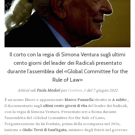
Il corto con la regia di Simona Ventura sugli ultimi
cento giorni del leader dei Radicali presentato
durante l’assemblea del «Global Committee for the
Rule of Law»
Articol odi
Paola Medori
per
Corriere.it
del 7 giugno 2022
È un uomo libero e appassionato
Marco Pannella
ritratto in
A subito
,
il documentario sugli
ultimi cento giorni di vita
del leader dei Radicali,
con la regia di Simona Ventura. Presentato ieri a Roma durante
l’assemblea del «Global Committee for the Rule of Law»,
l’organizzazione da lui fondata, prima della scomparsa nel 2016,
insieme a
Giulio Terzi di Sant’Agata
, ministro degli Esteri nel governo