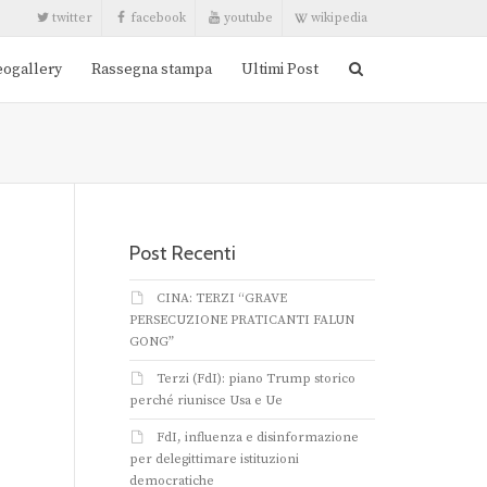
twitter
facebook
youtube
wikipedia
eogallery
Rassegna stampa
Ultimi Post
Post Recenti
CINA: TERZI “GRAVE
PERSECUZIONE PRATICANTI FALUN
GONG”
Terzi (FdI): piano Trump storico
perché riunisce Usa e Ue
FdI, influenza e disinformazione
per delegittimare istituzioni
democratiche