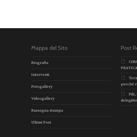
Mappa del Sito
Post R
CIN
Biografia
PRATIC
Interventi
Terz
perché r
Fotogallery
FdI,
Videogallery
delegitti
Rassegna stampa
Ultimi Post