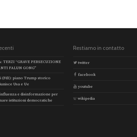
ecenti
Restiamo in contatto
A: TERZI “GRAVE PERSECUZIONE
twitter
ANTI FALUN GONG”
facebook
i (FdI): piano Trump storico
iunisce Usa e Ue
youtube
 influenza e disinformazione per
wikipedia
mare istituzioni democratiche