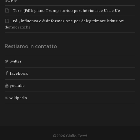
GONG”
Terzi (FdI): piano Trump storico perché riunisce Usa e Ue
FdI, influenza e disinformazione per delegittimare istituzioni
democratiche
Restiamo in contatto
twitter
facebook
youtube
wikipedia
©2026 Giulio Terzi