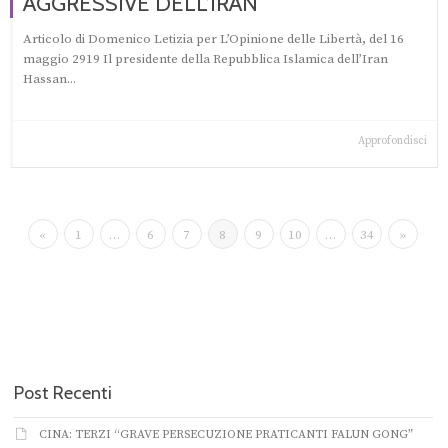
AGGRESSIVE DELL’IRAN
Articolo di Domenico Letizia per L’Opinione delle Libertà, del 16
maggio 2919 Il presidente della Repubblica Islamica dell’Iran
Hassan...
Approfondisci
«
1
…
6
7
8
9
10
…
34
»
Post Recenti
CINA: TERZI “GRAVE PERSECUZIONE PRATICANTI FALUN GONG”