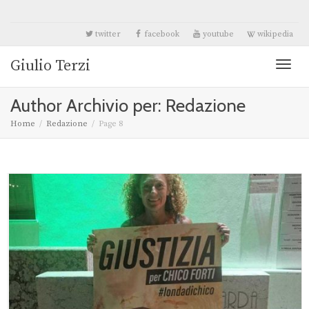
twitter
facebook
youtube
wikipedia
Giulio Terzi
Toggl
Author Archivio per: Redazione
naviga
Home
Redazione
Page 8