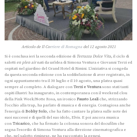
Articolo de Il Co
rriere di Romagna
del 12 agosto 2021
Si è conclusa ieri la seconda edizione di
Terrazza Dolce Vita
, il ciclo di
salotti
en plen air
nati da un’idea di Simona Ventura e Giovanni Terzi ed
ospitati nel giardino del Grand Hotel di Rimini. L’iniziativa si congeda
da questa seconda edizione con la soddisfazione di aver registrato, in
ogni appuntamento tra il 30 luglio e il 10 agosto, una platea quasi
sempre al completo. A dialogare con
Terzi e Ventura
sono stati tanti
ospiti illustri: ha inaugurato, in contemporanea con il weekend clou
della Pink Week/Notte Rosa, un ironico
Fausto Leali
che, strizzando
l’occhio alla trap, ha parlato di musica e di energia. Contagiosa anche
l’energia di
Bobby Solo
, che ha fatto cantare la platea sulle note dei
suoi successi e di quelli del suo idolo, Elvis. E poi ancora musica
con
Tricarico
, che ha firmato la colonna sonora del docufilm che
segna l’esordio di Simona Ventura alla direzione cinematografica e
che, nel salotto riminese, ne ha raccontato la genesi.