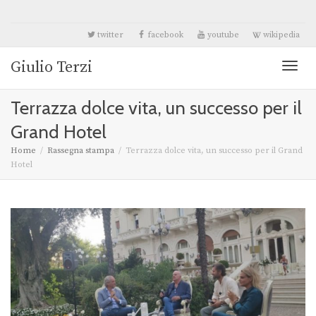
twitter
facebook
youtube
wikipedia
Giulio Terzi
Toggl
Terrazza dolce vita, un successo per il
naviga
Grand Hotel
Home
Rassegna stampa
Terrazza dolce vita, un successo per il Grand
Hotel