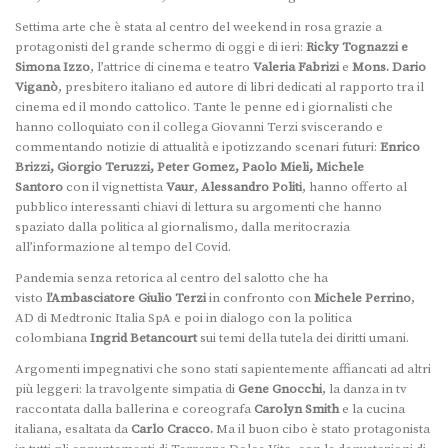
Settima arte che è stata al centro del weekend in rosa grazie a
protagonisti del grande schermo di oggi e di ieri:
Ricky Tognazzi e
Simona Izzo
, l’attrice di cinema e teatro
Valeria Fabrizi
e
Mons. Dario
Viganò
, presbitero italiano ed autore di libri dedicati al rapporto tra il
cinema ed il mondo cattolico. Tante le penne ed i giornalisti che
hanno colloquiato con il collega Giovanni Terzi sviscerando e
commentando notizie di attualità e ipotizzando scenari futuri:
Enrico
Brizzi, Giorgio Teruzzi, Peter Gomez, Paolo Mieli, Michele
Santoro
con il vignettista
Vaur
,
Alessandro Politi
, hanno offerto al
pubblico interessanti chiavi di lettura su argomenti che hanno
spaziato dalla politica al giornalismo, dalla meritocrazia
all’informazione al tempo del Covid.
Pandemia senza retorica al centro del salotto che ha
visto
l’Ambasciatore Giulio Terzi
in confronto con
Michele Perrino
,
AD di Medtronic Italia SpA e poi in dialogo con la politica
colombiana
Ingrid Betancourt
sui temi della tutela dei diritti umani.
Argomenti impegnativi che sono stati sapientemente affiancati ad altri
più leggeri: la travolgente simpatia di
Gene Gnocchi
, la danza in tv
raccontata dalla ballerina e coreografa
Carolyn Smith
e la cucina
italiana, esaltata da
Carlo Cracco.
Ma il buon cibo è stato protagonista