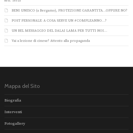
sen. Terzi
BENI UNESCO (a Bergamo), PROTEZIONE GARANTITA…OPPURE NO?
POST PERSONALE: A COSA SERVE UN #COMPLEANNO…?
UN BEL MESSAGGIO DEL DALAI LAMA PER TUTTI NOI…
Vai a lezione di cinese? Attento alla propaganda
Mappa del Sito
Biografia
Interventi
Fotogallery