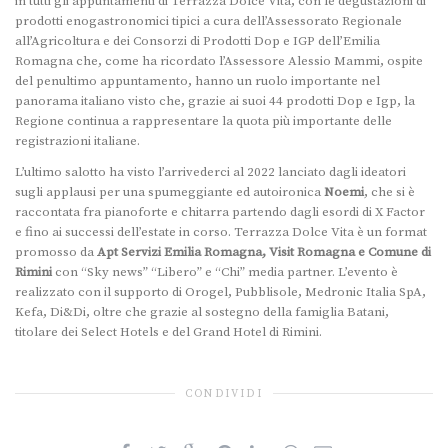
in tutti gli appuntamenti di Terrazza Dolce Vita, con le degustazioni di
prodotti enogastronomici tipici a cura dell’Assessorato Regionale
all’Agricoltura e dei Consorzi di Prodotti Dop e IGP dell’Emilia
Romagna che, come ha ricordato l’Assessore Alessio Mammi, ospite
del penultimo appuntamento, hanno un ruolo importante nel
panorama italiano visto che, grazie ai suoi 44 prodotti Dop e Igp, la
Regione continua a rappresentare la quota più importante delle
registrazioni italiane.
L’ultimo salotto ha visto l’arrivederci al 2022 lanciato dagli ideatori
sugli applausi per una spumeggiante ed autoironica
Noemi
, che si è
raccontata fra pianoforte e chitarra partendo dagli esordi di X Factor
e fino ai successi dell’estate in corso. Terrazza Dolce Vita è un format
promosso da
Apt Servizi Emilia Romagna, Visit Romagna e Comune di
Rimini
con “Sky news” “Libero” e “Chi” media partner. L’evento è
realizzato con il supporto di Orogel, Pubblisole, Medronic Italia SpA,
Kefa, Di&Di, oltre che grazie al sostegno della famiglia Batani,
titolare dei Select Hotels e del Grand Hotel di Rimini.
CONDIVIDI