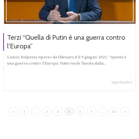
Terzi “Quella di Putin è una guerra contro
l’Europa”
Lancio Italpress ripreso da Ildenaro.it il 9 giugno 2022 “Questa è
una guerra contro l’Europa. Putin vuole l’uscita dalla...
Approfondisci
«
1
…
3
4
5
6
7
…
34
»