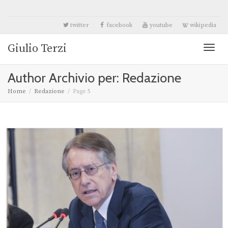
twitter
facebook
youtube
wikipedia
Giulio Terzi
Toggl
Author Archivio per: Redazione
naviga
Home
Redazione
Page 5