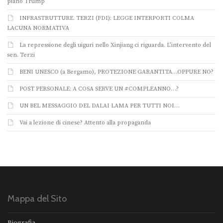
piano Trump
INFRASTRUTTURE. TERZI (FDI): LEGGE INTERPORTI COLMA
LACUNA NORMATIVA
La repressione degli uiguri nello Xinjiang ci riguarda. L’intervento del
sen. Terzi
BENI UNESCO (a Bergamo), PROTEZIONE GARANTITA…OPPURE NO?
POST PERSONALE: A COSA SERVE UN #COMPLEANNO…?
UN BEL MESSAGGIO DEL DALAI LAMA PER TUTTI NOI…
Vai a lezione di cinese? Attento alla propaganda
Mappa del Sito
Biografia