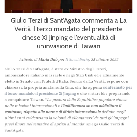
Giulio Terzi di Sant’Agata commenta a La
Verità il terzo mandato del presidente
cinese Xi Jinping e l’eventualità di
un’invasione di Taiwan
Articolo di
Marta Duò
per
Il Sussidiario
, 25 ottobre 2022
Giulio Terzi di Sant’Agata, è stato ex Ministro degli Esteri,
ambasciatore italiano in Israele e negli Stati Uniti ed è attualmente
eletto in Senato con Fratelli d’Italia. Sentito da La Verità, espone con
chiarezza la propria analisi sulla Cina, che ha appena
confermato per
il terzo mandato il presidente Xi Jinping
e che si starebbe preparando
a conquistare Taiwan. “
La postura della Repubblica popolare cinese
nelle relazioni internazionali e
l’indifferenza se non addirittura il
contrasto, rispetto alle norme di diritto internazionale
definite negli
ultimi anni evidenziano la volontà di allontanarsi da tutti gli impegni
presi finora nel tentativo di aprirsi al mondo
” spiega Giulio Terzi di
Sant’Agata.