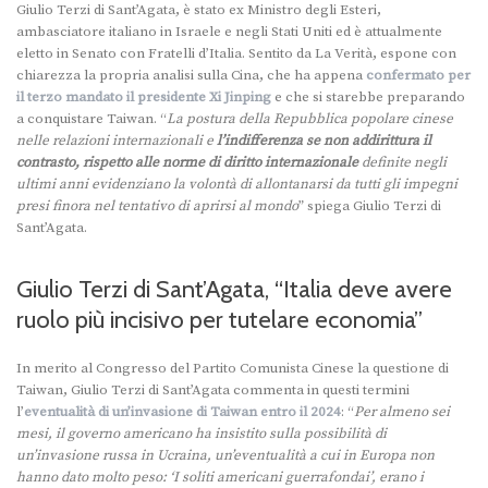
Giulio Terzi di Sant’Agata, è stato ex Ministro degli Esteri,
ambasciatore italiano in Israele e negli Stati Uniti ed è attualmente
eletto in Senato con Fratelli d’Italia. Sentito da La Verità, espone con
chiarezza la propria analisi sulla Cina, che ha appena
confermato per
il terzo mandato il presidente Xi Jinping
e che si starebbe preparando
a conquistare Taiwan. “
La postura della Repubblica popolare cinese
nelle relazioni internazionali e
l’indifferenza se non addirittura il
contrasto, rispetto alle norme di diritto internazionale
definite negli
ultimi anni evidenziano la volontà di allontanarsi da tutti gli impegni
presi finora nel tentativo di aprirsi al mondo
” spiega Giulio Terzi di
Sant’Agata.
Giulio Terzi di Sant’Agata, “Italia deve avere
ruolo più incisivo per tutelare economia”
In merito al Congresso del Partito Comunista Cinese la questione di
Taiwan, Giulio Terzi di Sant’Agata commenta in questi termini
l’
eventualità di un’invasione di Taiwan entro il 2024
: “
Per almeno sei
mesi, il governo americano ha insistito sulla possibilità di
un’invasione russa in Ucraina, un’eventualità a cui in Europa non
hanno dato molto peso: ‘I soliti americani guerrafondai’, erano i