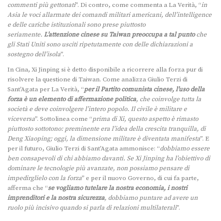
commenti più gettonati
”. Di contro, come commenta a La Verità, “
in
Asia le voci allarmate dei comandi militari americani, dell’intelligence
e delle cariche istituzionali sono prese piuttosto
seriamente.
L’attenzione cinese su Taiwan preoccupa a tal punto
che
gli Stati Uniti sono usciti ripetutamente con delle dichiarazioni a
sostegno dell’isola
”.
In Cina, Xi Jinping si è detto disponibile a ricorrere alla forza pur di
risolvere la questione di Taiwan. Come analizza Giulio Terzi di
Sant’Agata per La Verità, “
per il Partito comunista cinese, l’uso della
forza è un elemento di affermazione politica
, che coinvolge tutta la
società e deve coinvolgere l’intero popolo. Il civile è militare e
viceversa
”. Sottolinea come “
prima di Xi, questo aspetto è rimasto
piuttosto sottotono: preminente era l’idea della crescita tranquilla, di
Deng Xiaoping; oggi, la dimensione militare è diventata manifesta
”. E
per il futuro, Giulio Terzi di Sant’Agata ammonisce: “
dobbiamo essere
ben consapevoli di chi abbiamo davanti. Se Xi Jinping ha l’obiettivo di
dominare le tecnologie più avanzate, non possiamo pensare di
impedirglielo con la forza
” e per il nuovo Governo, di cui fa parte,
afferma che “
se vogliamo tutelare la nostra economia, i nostri
imprenditori e la nostra sicurezza
, dobbiamo puntare ad avere un
ruolo più incisivo quando si parla di relazioni multilaterali
”.