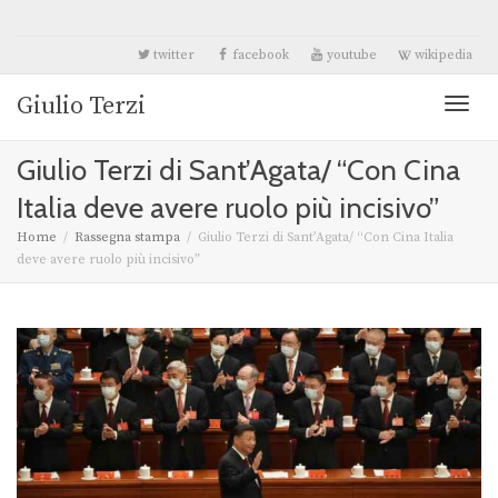
twitter
facebook
youtube
wikipedia
Giulio Terzi
Toggl
Giulio Terzi di Sant’Agata/ “Con Cina
naviga
Italia deve avere ruolo più incisivo”
Home
Rassegna stampa
Giulio Terzi di Sant’Agata/ “Con Cina Italia
deve avere ruolo più incisivo”