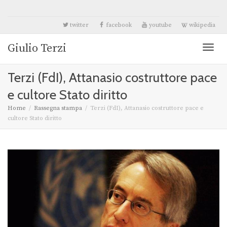
twitter
facebook
youtube
wikipedia
Giulio Terzi
Toggl
Terzi (FdI), Attanasio costruttore pace
naviga
e cultore Stato diritto
Home
Rassegna stampa
Terzi (FdI), Attanasio costruttore pace e
cultore Stato diritto