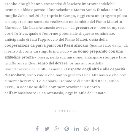
ascolto che gli hanno consentito di lasciare impronte indelebili
ovunque abbia operato. L’associazione Mama Sofia, fondata con la
moglie Zakia nel 2017 proprio in Congo, oggi cura un progetto pilota
di cooperazione sanitaria realizzato nell’ambito del Piano Mattei in
Marocco. Ma Luca Attanasio aveva – da
precursore
– ben compreso
cos’è l’Africa, quale è l’enorme potenziale di questo continente,
anticipando di fatti l’approccio del Piano Mattei, ossia della
cooperazione da pari a pari con i Paesi africani
. Quanto fatto da lui, dà
il senso di come un singolo individuo – un
uomo preparato con una
attitudine pronta
– possa, nella sua missione, anticipare i tempi e fare
la differenza. Quel
senso del dovere
, prima ancora della
rivendicazione dei diritti, assieme al
rispetto degli altri e alla capacità
di ascoltare
, sono valori che hanno guidato Luca Attanasio e che non
dimenticheremo”. Lo dichiara il senatore di Fratelli d’Italia, Giulio
Terzi, in occasione della commemorazione in ricordo
dell’Ambasciatore Luca Attanasio, oggi in Aula del Senato.
CONDIVIDI