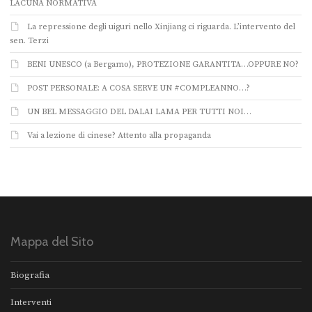
LACUNA NORMATIVA
La repressione degli uiguri nello Xinjiang ci riguarda. L’intervento del
sen. Terzi
BENI UNESCO (a Bergamo), PROTEZIONE GARANTITA…OPPURE NO?
POST PERSONALE: A COSA SERVE UN #COMPLEANNO…?
UN BEL MESSAGGIO DEL DALAI LAMA PER TUTTI NOI…
Vai a lezione di cinese? Attento alla propaganda
Mappa del Sito
Biografia
Interventi