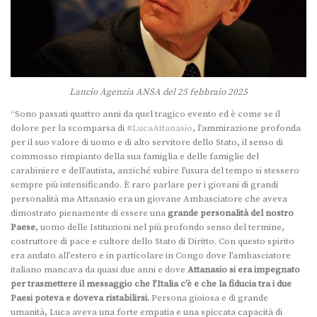
Lancio Agenzia ANSA del 25 febbraio 2025
“Sono passati quattro anni da quel tragico evento ed è come se il
dolore per la scomparsa di
#LucaAttanasio
, l’ammirazione profonda
per il suo valore di uomo e di alto servitore dello Stato, il senso di
commosso rimpianto della sua famiglia e delle famiglie del
carabiniere e dell’autista, anziché subire l’usura del tempo si stessero
sempre più intensificando. È raro parlare per i giovani di grandi
personalità ma Attanasio era un giovane Ambasciatore che aveva
dimostrato pienamente di essere una
grande personalità del nostro
Paese
, uomo delle Istituzioni nel più profondo senso del termine,
costruttore di pace e cultore dello Stato di Diritto. Con questo spirito
era andato all’estero e in particolare in Congo dove l’ambasciatore
italiano mancava da quasi due anni e dove
Attanasio si era impegnato
per trasmettere il messaggio che l’Italia c’è e che la fiducia tra i due
Paesi poteva e doveva ristabilirsi.
Persona gioiosa e di grande
umanità, Luca aveva una forte empatia e una spiccata capacità di