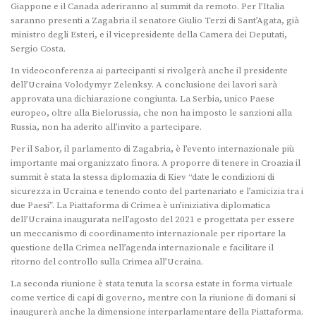
Giappone e il Canada aderiranno al summit da remoto. Per l’Italia
saranno presenti a Zagabria il senatore Giulio Terzi di Sant’Agata, già
ministro degli Esteri, e il vicepresidente della Camera dei Deputati,
Sergio Costa.
In videoconferenza ai partecipanti si rivolgerà anche il presidente
dell’Ucraina Volodymyr Zelenksy. A conclusione dei lavori sarà
approvata una dichiarazione congiunta. La Serbia, unico Paese
europeo, oltre alla Bielorussia, che non ha imposto le sanzioni alla
Russia, non ha aderito all’invito a partecipare.
Per il Sabor, il parlamento di Zagabria, è l’evento internazionale più
importante mai organizzato finora. A proporre di tenere in Croazia il
summit è stata la stessa diplomazia di Kiev “date le condizioni di
sicurezza in Ucraina e tenendo conto del partenariato e l’amicizia tra i
due Paesi”. La Piattaforma di Crimea è un’iniziativa diplomatica
dell’Ucraina inaugurata nell’agosto del 2021 e progettata per essere
un meccanismo di coordinamento internazionale per riportare la
questione della Crimea nell’agenda internazionale e facilitare il
ritorno del controllo sulla Crimea all’Ucraina.
La seconda riunione è stata tenuta la scorsa estate in forma virtuale
come vertice di capi di governo, mentre con la riunione di domani si
inaugurerà anche la dimensione interparlamentare della Piattaforma.