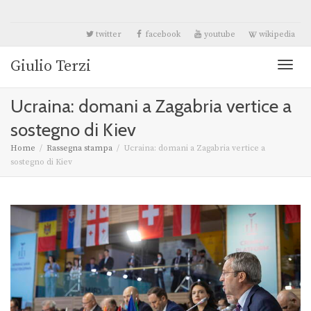
twitter
facebook
youtube
wikipedia
Giulio Terzi
Toggl
Ucraina: domani a Zagabria vertice a
naviga
sostegno di Kiev
Home
Rassegna stampa
Ucraina: domani a Zagabria vertice a
sostegno di Kiev