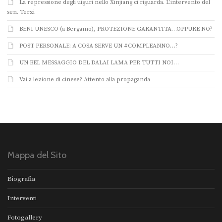
La repressione degli uiguri nello Xinjiang ci riguarda. L’intervento del
sen. Terzi
BENI UNESCO (a Bergamo), PROTEZIONE GARANTITA…OPPURE NO?
POST PERSONALE: A COSA SERVE UN #COMPLEANNO…?
UN BEL MESSAGGIO DEL DALAI LAMA PER TUTTI NOI…
Vai a lezione di cinese? Attento alla propaganda
Mappa del Sito
Biografia
Interventi
Fotogallery