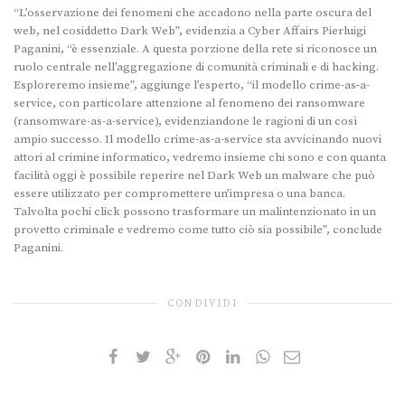
“L’osservazione dei fenomeni che accadono nella parte oscura del
web, nel cosiddetto Dark Web”, evidenzia a Cyber Affairs Pierluigi
Paganini, “è essenziale. A questa porzione della rete si riconosce un
ruolo centrale nell’aggregazione di comunità criminali e di hacking.
Esploreremo insieme”, aggiunge l’esperto, “il modello crime-as-a-
service, con particolare attenzione al fenomeno dei ransomware
(ransomware-as-a-service), evidenziandone le ragioni di un così
ampio successo. Il modello crime-as-a-service sta avvicinando nuovi
attori al crimine informatico, vedremo insieme chi sono e con quanta
facilità oggi è possibile reperire nel Dark Web un malware che può
essere utilizzato per compromettere un’impresa o una banca.
Talvolta pochi click possono trasformare un malintenzionato in un
provetto criminale e vedremo come tutto ciò sia possibile”, conclude
Paganini.
CONDIVIDI