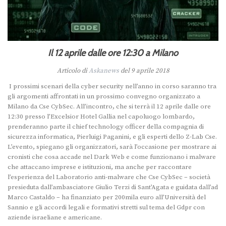
Il 12 aprile dalle ore 12:30 a Milano
Articolo di
Askanews
del 9 aprile 2018
I prossimi scenari della cyber security nell’anno in corso saranno tra
gli argomenti affrontati in un prossimo convegno organizzato a
Milano da Cse CybSec. All’incontro, che si terrà il 12 aprile dalle ore
12:30 presso l’Excelsior Hotel Gallia nel capoluogo lombardo,
prenderanno parte il chief technology officer della compagnia di
sicurezza informatica, Pierluigi Paganini, e gli esperti dello Z-Lab Cse.
L’evento, spiegano gli organizzatori, sarà l’occasione per mostrare ai
cronisti che cosa accade nel Dark Web e come funzionano i malware
che attaccano imprese e istituzioni, ma anche per raccontare
l’esperienza del Laboratorio anti-malware che Cse CybSec – società
presieduta dall’ambasciatore Giulio Terzi di Sant’Agata e guidata dall’ad
Marco Castaldo – ha finanziato per 200mila euro all’Università del
Sannio e gli accordi legali e formativi stretti sul tema del Gdpr con
aziende israeliane e americane.