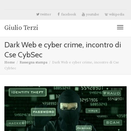
twitter
facebook
youtube
wikipedia
Giulio Terzi
Toggl
Dark Web e cyber crime, incontro di
naviga
Cse CybSec
Home
Rassegna stampa
Dark Web e cyber crime, incontro di Cse
CybSec