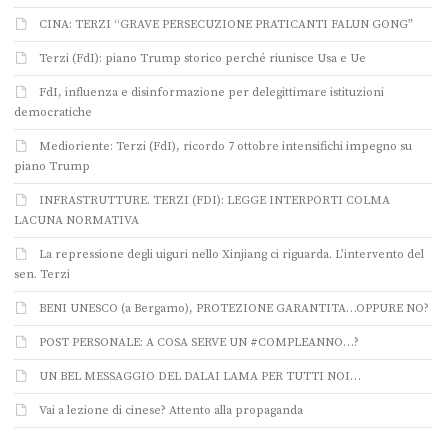
CINA: TERZI “GRAVE PERSECUZIONE PRATICANTI FALUN GONG”
Terzi (FdI): piano Trump storico perché riunisce Usa e Ue
FdI, influenza e disinformazione per delegittimare istituzioni
democratiche
Medioriente: Terzi (FdI), ricordo 7 ottobre intensifichi impegno su
piano Trump
INFRASTRUTTURE. TERZI (FDI): LEGGE INTERPORTI COLMA
LACUNA NORMATIVA
La repressione degli uiguri nello Xinjiang ci riguarda. L’intervento del
sen. Terzi
BENI UNESCO (a Bergamo), PROTEZIONE GARANTITA…OPPURE NO?
POST PERSONALE: A COSA SERVE UN #COMPLEANNO…?
UN BEL MESSAGGIO DEL DALAI LAMA PER TUTTI NOI…
Vai a lezione di cinese? Attento alla propaganda