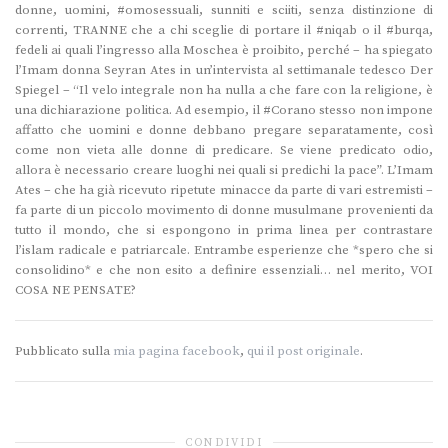
donne, uomini, #omosessuali, sunniti e sciiti, senza distinzione di
correnti, TRANNE che a chi sceglie di portare il #niqab o il #burqa,
fedeli ai quali l’ingresso alla Moschea è proibito, perché – ha spiegato
l’Imam donna Seyran Ates in un’intervista al settimanale tedesco Der
Spiegel – “Il velo integrale non ha nulla a che fare con la religione, è
una dichiarazione politica. Ad esempio, il #Corano stesso non impone
affatto che uomini e donne debbano pregare separatamente, così
come non vieta alle donne di predicare. Se viene predicato odio,
allora è necessario creare luoghi nei quali si predichi la pace”. L’Imam
Ates – che ha già ricevuto ripetute minacce da parte di vari estremisti –
fa parte di un piccolo movimento di donne musulmane provenienti da
tutto il mondo, che si espongono in prima linea per contrastare
l’islam radicale e patriarcale. Entrambe esperienze che *spero che si
consolidino* e che non esito a definire essenziali… nel merito, VOI
COSA NE PENSATE?
Pubblicato sulla
mia pagina facebook
,
qui il post originale
.
CONDIVIDI