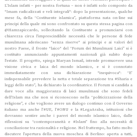
L’Islam infatti – per nostra fortuna – non è infatti solo composto da
*Imam radicalizzati e veli integrali*: dopo la presentazione, qualche
mese fa, della “Costituente islamica”, piattaforma nata on-line sui
principi della quale mi sono confrontato su questa stessa pagina con
@Hamzapiccardo, sollecitando la Costituente a pronunciarsi con
chiarezza circa l’imprescindibile necessità che le persone di fede
musulmana aderiscano *senza riserve* ai principi e ai valori del
nostro Paese, il fronte *laico* del “Forum dei Musulmani Laici” si è
costituito annunciando appuntamenti nazionali già subito dopo
l’estate. Il progetto, spiega Maryan Ismail, intende promuovere una
visione civica e laica del mondo islamico, e si è connotato
immediatamente con una dichiarazione *inequivoca*: “E’
indispensabile prevedere la netta e totale separazione tra #Sharia e
leggi dello stato”, ha dichiarato la coordinatrice. Il Forum si candida a
dare voce alla maggioranza di laici musulmani che sono fedeli
dell’Islam ma che non si riconoscono nella “politicizzazione della
religione”, e che vogliono avere un dialogo continuo con il Governo
italiano ma anche l’#UE, l’#ONU e la #LegaAraba, istituzioni che
dovranno sentire anche i pareri del mondo islamico laico, dalle
riflessioni su “contemporaneità e #Islam” fino alla necessità di
conciliazione tra razionalità e religione. Nel frattempo, ha fatto molto
discutere l’apertura della nuova moschea di Berlino: aperta a tutti,