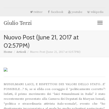
twitter
facebook
youtube
wikipedia
Giulio Terzi
Toggl
Nuovo Post (June 21, 2017 at
naviga
02:57PM)
Home
Articoli
Nuovo Post (June 21, 2017 at 02:57PM)
MUSULMANI LAICI, E RISPETTOSI DEI VALORI DELLO STATO…E’
POSSIBILE…? Si, se si sfida con coraggio il “politicamente corretto”!
Infatti, il primo movimento dei “laici #musulmani in Italia” è stato
recentemente presentato alla Camera dei Deputati da Maryan Ismail,
*politica e straordinaria attivista italo-somala*, evento che *ho
direttamente incoraggiato e al quale ho molto volentieri partecipato*.