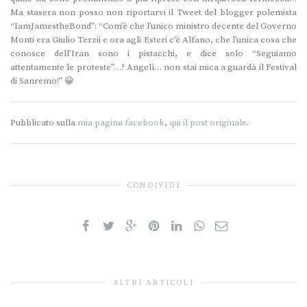
Ma stasera non posso non riportarvi il Tweet del blogger polemista
“IamJamestheBond”: “Com’è che l’unico ministro decente del Governo
Monti era Giulio Terzii e ora agli Esteri c’è Alfano, che l’unica cosa che
conosce dell’Iran sono i pistacchi, e dice solo “Seguiamo
attentamente le proteste”…? Angelì… non stai mica a guardà il Festival
di Sanremo!” 😀
Pubblicato sulla
mia pagina facebook
,
qui il post originale
.
CONDIVIDI
ALTRI ARTICOLI