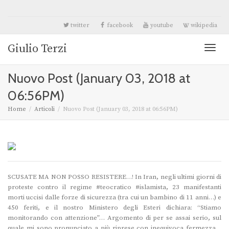
twitter
facebook
youtube
wikipedia
Giulio Terzi
Toggl
Nuovo Post (January 03, 2018 at
naviga
06:56PM)
Home
Articoli
Nuovo Post (January 03, 2018 at 06:56PM)
SCUSATE MA NON POSSO RESISTERE…! In Iran, negli ultimi giorni di
proteste contro il regime #teocratico #islamista, 23 manifestanti
morti uccisi dalle forze di sicurezza (tra cui un bambino di 11 anni…) e
450 feriti, e il nostro Ministero degli Esteri dichiara: “Stiamo
monitorando con attenzione”… Argomento di per se assai serio, sul
quale mi sono pronunciato a più riprese con inequivoca fermezza…