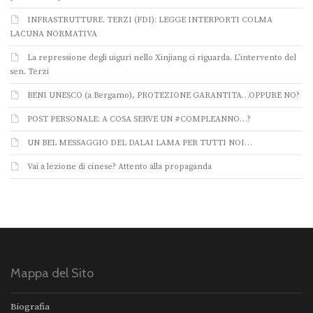
INFRASTRUTTURE. TERZI (FDI): LEGGE INTERPORTI COLMA
LACUNA NORMATIVA
La repressione degli uiguri nello Xinjiang ci riguarda. L’intervento del
sen. Terzi
BENI UNESCO (a Bergamo), PROTEZIONE GARANTITA…OPPURE NO?
POST PERSONALE: A COSA SERVE UN #COMPLEANNO…?
UN BEL MESSAGGIO DEL DALAI LAMA PER TUTTI NOI…
Vai a lezione di cinese? Attento alla propaganda
Mappa del Sito
Biografia