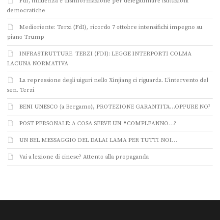
FdI, influenza e disinformazione per delegittimare istituzioni
democratiche
Medioriente: Terzi (FdI), ricordo 7 ottobre intensifichi impegno su
piano Trump
INFRASTRUTTURE. TERZI (FDI): LEGGE INTERPORTI COLMA
LACUNA NORMATIVA
La repressione degli uiguri nello Xinjiang ci riguarda. L’intervento del
sen. Terzi
BENI UNESCO (a Bergamo), PROTEZIONE GARANTITA…OPPURE NO?
POST PERSONALE: A COSA SERVE UN #COMPLEANNO…?
UN BEL MESSAGGIO DEL DALAI LAMA PER TUTTI NOI…
Vai a lezione di cinese? Attento alla propaganda