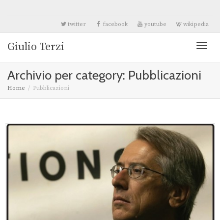
twitter
facebook
youtube
wikipedia
Giulio Terzi
Toggl
Archivio per category: Pubblicazioni
naviga
Home
Pubblicazioni