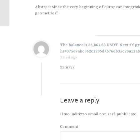
Abstract Since the very beginning of European integrati
geometries”...
The balance is 36,861.83 USDT. Next ⚡⚡ 
hs=37569abc362c1205d7b766b35c20a11a
3 mesi ago
zzm7vz
Leave a reply
Il tuo indirizzo email non sarà pubblicato.
Comment