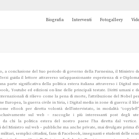
Biografia
Interventi
Fotogallery
Vid
ro, a conclusione del Suo periodo di governo della Farnesina, il Ministro de
 Terzi guida il lettore attraverso un’appassionante esperienza di e-Diploma
a parte significativa della politica estera italiana attraverso i Digital me
ook, Youtube ed edizioni on-line delle principali testate. Diritti umani e d
nternazionali di rilievo come la pena di morte, l’attribuzione del Nobel per
e Europea, la guerra civile in Siria, i Digital media in zone di guerra: il lib
ome eBook per diretta volontà dell’intervistato, in modalità “copyleft”
lusivamente sul web – raccoglie i più interessanti post degli uten
 da chi la politica estera del nostro paese l’ha diretta dal vertice.
 del Ministro sul web – pubbliche ma anche private, mai divulgate prima d’
 militari, semplici cittadini, fans di Facebook, insegnanti e studenti delle scu