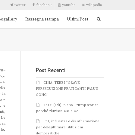
twitter
facebook
youtube
wikipedia
eogallery
Rassegna stampa
Ultimi Post
Post Recenti
gli
cy,
dia:
CINA: TERZI “GRAVE
elle
PERSECUZIONE PRATICANTI FALUN
 la
GONG”
ro –
Terzi (FdI): piano Trump storico
, e
perché riunisce Usa e Ue
ti,
 Le
FdI, influenza e disinformazione
ora
per delegittimare istituzioni
ole,
democratiche