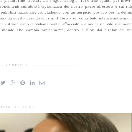
ali piattaforme “Social”. Dai singoli dialoghi, Terzi trae spunto per brevi
fondimenti sull’attività diplomatica del nostro paese all’estero e sui rifle
 pubblica nazionale, concludendo con un auspicio positivo per la definit
talia da questo periodo di crisi. Il libro – un contributo interessantissimo
che sul web sono quotidianamente “affacciati” – è anche un utile strumento
n mondo che cambia rapidamente, dentro e fuori dai display dei nos
CONDIVIDI
ALTRI ARTICOLI