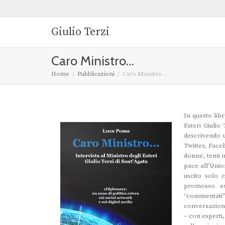
Giulio Terzi
Caro Ministro…
Home
Pubblicazioni
Caro Ministro…
In questo lib
Esteri Giulio
descrivendo un
Twitter, Faceb
donne, temi i
pace all’Union
uscito solo c
promosso esc
“commentati”
conversazioni
– con esperti,