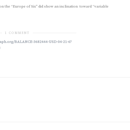
on the “Europe of Six” did show an inclination toward “variable
1 COMMENT
graph.org/BALANCE-3682444-USD-04-21-6?
&