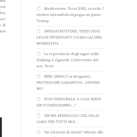
 ma
ssi
Medioriente: Terzi (FdI), ricordo 7
iva
ottobre intensifichi impegno su piano
 per
Trump
 di
tri
INFRASTRUTTURE. TERZI (FDI):
LEGGE INTERPORTI COLMA LACUNA
NORMATIVA
La repressione degli uiguri nello
Xinjiang ci riguarda. L’intervento del
sen. Terzi
BENI UNESCO (a Bergamo),
PROTEZIONE GARANTITA…OPPURE
NO?
POST PERSONALE: A COSA SERVE
UN #COMPLEANNO…?
UN BEL MESSAGGIO DEL DALAI
LAMA PER TUTTI NOI…
Vai a lezione di cinese? Attento alla