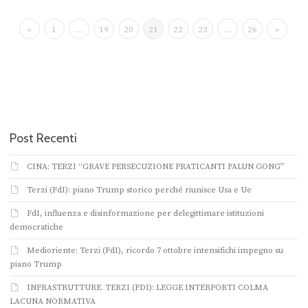
«
1
…
19
20
21
22
23
…
26
»
Post Recenti
CINA: TERZI “GRAVE PERSECUZIONE PRATICANTI FALUN GONG”
Terzi (FdI): piano Trump storico perché riunisce Usa e Ue
FdI, influenza e disinformazione per delegittimare istituzioni
democratiche
Medioriente: Terzi (FdI), ricordo 7 ottobre intensifichi impegno su
piano Trump
INFRASTRUTTURE. TERZI (FDI): LEGGE INTERPORTI COLMA
LACUNA NORMATIVA