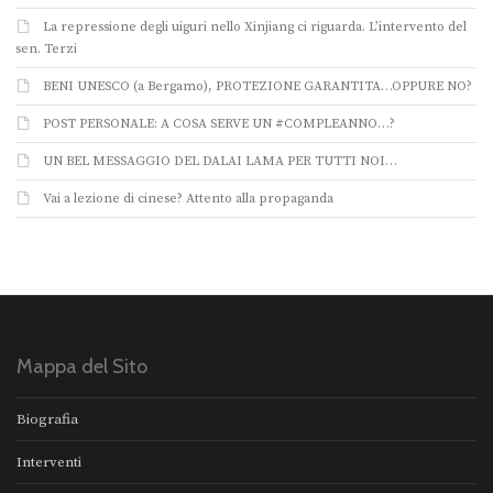
La repressione degli uiguri nello Xinjiang ci riguarda. L’intervento del
sen. Terzi
BENI UNESCO (a Bergamo), PROTEZIONE GARANTITA…OPPURE NO?
POST PERSONALE: A COSA SERVE UN #COMPLEANNO…?
UN BEL MESSAGGIO DEL DALAI LAMA PER TUTTI NOI…
Vai a lezione di cinese? Attento alla propaganda
Mappa del Sito
Biografia
Interventi