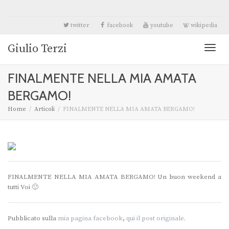
twitter
facebook
youtube
wikipedia
Giulio Terzi
Toggl
FINALMENTE NELLA MIA AMATA
naviga
BERGAMO!
Home
Articoli
FINALMENTE NELLA MIA AMATA BERGAMO!
FINALMENTE NELLA MIA AMATA BERGAMO! Un buon weekend a
tutti Voi 🙂
Pubblicato sulla
mia pagina facebook
,
qui il post originale
.