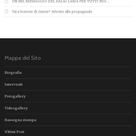
UN BEL MESSAGGIO DEL DALAI LAMA PER TUTTI NOI…
Vai a lezione di cinese? Attento alla propaganda
Mappa del Sito
Biografia
Interventi
Fotogallery
Videogallery
Rassegna stampa
Ultimi Post