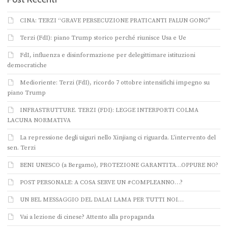
CINA: TERZI “GRAVE PERSECUZIONE PRATICANTI FALUN GONG”
Terzi (FdI): piano Trump storico perché riunisce Usa e Ue
FdI, influenza e disinformazione per delegittimare istituzioni
democratiche
Medioriente: Terzi (FdI), ricordo 7 ottobre intensifichi impegno su
piano Trump
INFRASTRUTTURE. TERZI (FDI): LEGGE INTERPORTI COLMA
LACUNA NORMATIVA
La repressione degli uiguri nello Xinjiang ci riguarda. L’intervento del
sen. Terzi
BENI UNESCO (a Bergamo), PROTEZIONE GARANTITA…OPPURE NO?
POST PERSONALE: A COSA SERVE UN #COMPLEANNO…?
UN BEL MESSAGGIO DEL DALAI LAMA PER TUTTI NOI…
Vai a lezione di cinese? Attento alla propaganda