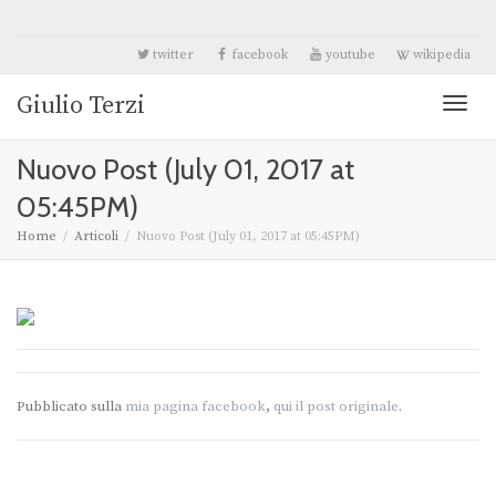
twitter
facebook
youtube
wikipedia
Giulio Terzi
Toggl
Nuovo Post (July 01, 2017 at
naviga
05:45PM)
Home
Articoli
Nuovo Post (July 01, 2017 at 05:45PM)
Pubblicato sulla
mia pagina facebook
,
qui il post originale
.