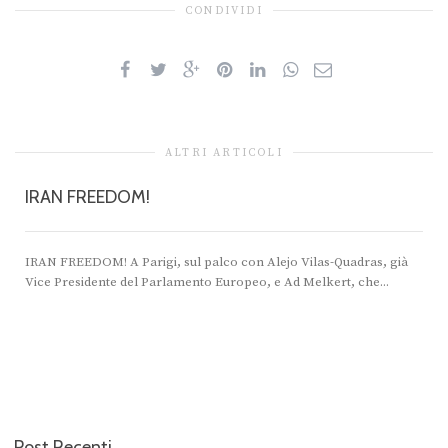
CONDIVIDI
ALTRI ARTICOLI
IRAN FREEDOM!
IRAN FREEDOM! A Parigi, sul palco con Alejo Vilas-Quadras, già
Vice Presidente del Parlamento Europeo, e Ad Melkert, che...
c
Post Recenti