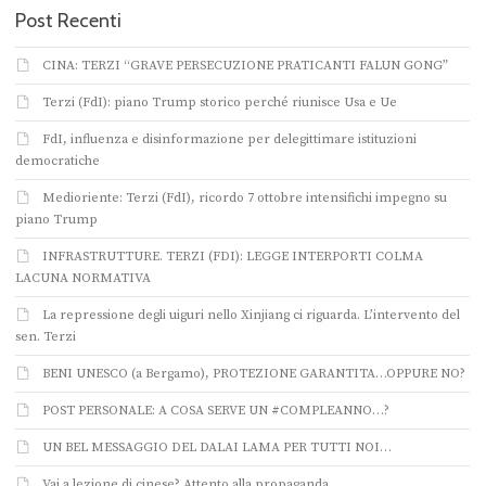
Post Recenti
CINA: TERZI “GRAVE PERSECUZIONE PRATICANTI FALUN GONG”
Terzi (FdI): piano Trump storico perché riunisce Usa e Ue
FdI, influenza e disinformazione per delegittimare istituzioni
democratiche
Medioriente: Terzi (FdI), ricordo 7 ottobre intensifichi impegno su
piano Trump
INFRASTRUTTURE. TERZI (FDI): LEGGE INTERPORTI COLMA
LACUNA NORMATIVA
La repressione degli uiguri nello Xinjiang ci riguarda. L’intervento del
sen. Terzi
BENI UNESCO (a Bergamo), PROTEZIONE GARANTITA…OPPURE NO?
POST PERSONALE: A COSA SERVE UN #COMPLEANNO…?
UN BEL MESSAGGIO DEL DALAI LAMA PER TUTTI NOI…
Vai a lezione di cinese? Attento alla propaganda