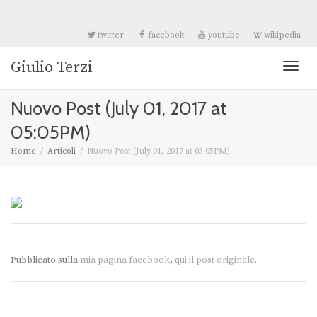
twitter
facebook
youtube
wikipedia
Giulio Terzi
Toggl
Nuovo Post (July 01, 2017 at
naviga
05:05PM)
Home
Articoli
Nuovo Post (July 01, 2017 at 05:05PM)
Pubblicato sulla
mia pagina facebook
,
qui il post originale
.