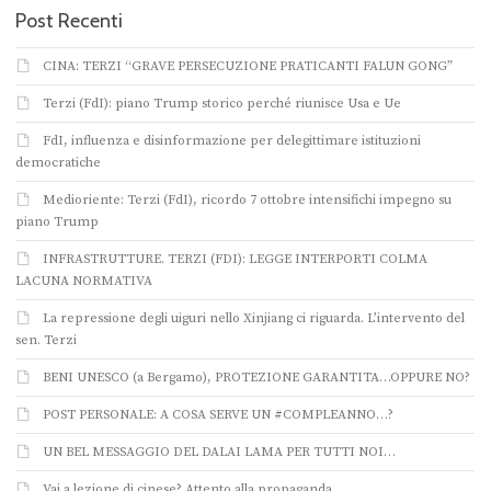
Post Recenti
CINA: TERZI “GRAVE PERSECUZIONE PRATICANTI FALUN GONG”
Terzi (FdI): piano Trump storico perché riunisce Usa e Ue
FdI, influenza e disinformazione per delegittimare istituzioni
democratiche
Medioriente: Terzi (FdI), ricordo 7 ottobre intensifichi impegno su
piano Trump
INFRASTRUTTURE. TERZI (FDI): LEGGE INTERPORTI COLMA
LACUNA NORMATIVA
La repressione degli uiguri nello Xinjiang ci riguarda. L’intervento del
sen. Terzi
BENI UNESCO (a Bergamo), PROTEZIONE GARANTITA…OPPURE NO?
POST PERSONALE: A COSA SERVE UN #COMPLEANNO…?
UN BEL MESSAGGIO DEL DALAI LAMA PER TUTTI NOI…
Vai a lezione di cinese? Attento alla propaganda