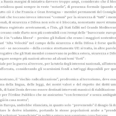
e a Russia margini di iniziativa davvero troppo ampi, considerato che il Med
terializza quasi sempre in veste “notarile”, di presenza formale (quando 
di tutto ciò è che Francia e Gran Bretagna – membri permanenti del Consiglio
i che toccano invece interessi *comuni* per la sicurezza di *tutti* i mem
onali, di sicurezza e Difesa non solo si è bloccata, nonostante nuovi strume
ttura registrato arretramenti, e l’Isis, gli Stati falliti nel Grande Mediterr
o creano onde d’urto non più contenibili con i tempi delle “burocrazie europe
e è in *caduta libera* – persino gli Italiani che erano i maggiori sostenitor
un’ “Alta Velocità” nel campo della sicurezza e della Difesa è forse quello
uori – se necessario – della cornice strettamente UE: si tratta, in altre parole
erogative che gli Stati membri conservano in politica estera, sicurezza e Dif
are sempre più nazioni attorno ad alcuni temi “forti” :
iale per la guerra al terrore, per la tutela degli interessi nazionali, all’inter
afforzata, considerando gli scarsissimi fondi a tutt’oggi disponibili per que
imostrano, il “rischio radicalizzazione”, prodromica al terrorismo, deve ess
 della lingua, delle leggi, dei nostri valori e del rispetto dei diritti um
 di Saint Denis devono essere destinati interventi massicci di riabilitazione
se per l’Ordine Pubblico che ne assicurino *con fermezza* e senza ambiguità
 già in casa nostra”;
 in Europa, andrebbe rilanciata, in quanto solo “prevenendo” il disagio là d
tare le derive islamiste, portando le stesse popolazioni arabe a *prend
Di soluzioni “sempliciste” in politica estera non sappiamo cosa farcene…