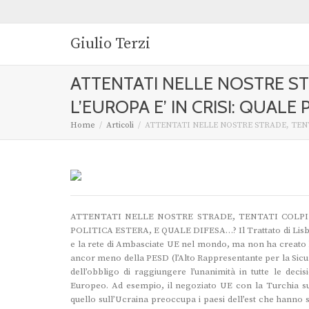
Giulio Terzi
ATTENTATI NELLE NOSTRE STR
L’EUROPA E’ IN CRISI: QUALE
Home
Articoli
ATTENTATI NELLE NOSTRE STRADE, TENTA
ATTENTATI NELLE NOSTRE STRADE, TENTATI COLPI D
POLITICA ESTERA, E QUALE DIFESA…? Il Trattato di Lisbona 
e la rete di Ambasciate UE nel mondo, ma non ha creato le
ancor meno della PESD (l’Alto Rappresentante per la Sicur
dell’obbligo di raggiungere l’unanimità in tutte le dec
Europeo. Ad esempio, il negoziato UE con la Turchia sui 
quello sull’Ucraina preoccupa i paesi dell’est che hanno s