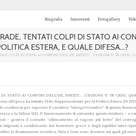
Biografia
Interventi
Fotogallery
Vid
ADE, TENTATI COLPI DI STATO AI CONF
 POLITICA ESTERA, E QUALE DIFESA…?
TI COLPI DI STATO AI CONFINI DELL’UE, BREXIT… L’EUROPA E’ IN CRISI: Q
I STATO AI CONFINI DELL’UE, BREXIT… L’EUROPA E’ IN CRISI: QU
all’epoca ha istituito l’Alto Rappresentante per la Politica Estera UE (PE
 condizioni per superare il carattere *intergovernativo* di questa funzion
ezza e la Difesa UE). Il funzionamento di entrambe queste strutture – a ca
isioni – genera il costante “allineamento al vagone più lento” del convog
migranti è condizionato dal benestare greco e dagli equilibri inter-ciprio
ubito la dominazione sovietica; Siria e Iran sono dossiers sui quali gli euro