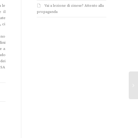
 le
Vai a lezione di cinese? Attento alla
 il
propaganda
ate
 ci
ono
dini
e a
ndo
dei
OSA