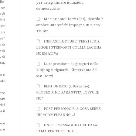
io-
per delegittimare istituzioni
non
democratiche
 di
Medioriente: Terzi (FdI), ricordo 7
bri
ottobre intensifichi impegno su piano
nti
Trump
aneo
e”.
INFRASTRUTTURE. TERZI (FDI):
i di
LEGGE INTERPORTI COLMA LACUNA
 di
NORMATIVA
, di
esa,
La repressione degli uiguri nello
Xinjiang ci riguarda. L’intervento del
no e
sen. Terzi
sta
BENI UNESCO (a Bergamo),
PROTEZIONE GARANTITA…OPPURE
ere
NO?
ani
 del
POST PERSONALE: A COSA SERVE
 il
UN #COMPLEANNO…?
ove
UN BEL MESSAGGIO DEL DALAI
ere
LAMA PER TUTTI NOI…