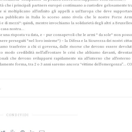
lità che i principali partners europei continuano a custodire gelosamente tra
 si moltiplicano all’infinito gli appelli a un’Europa che deve supportare
fesa pubblicato in Italia lo scorso anno rivela che le nostre Forze Arm
di mezzi*: quindi, mentre invochiamo la solidarietà degli altri a Bruxelles,
n casa nostra…
a risposta va data, e – pur consapevoli che le armi * da sole* non poss
ere perseguiti *nel loro insieme*) – la Difesa e la Sicurezza dei nostri citta
piamo trasferire a chi ci governa, dalle risorse che devono essere devolut
sto modo credibilità nell’affrontare le crisi che abbiamo davanti, diventa
ionali che devono svilupparsi rapidamente sia all’interno che all’esterno 
idamente forma, tra 2 o 3 anni saremo ancora “vittime dell’emergenza”… C
.
CONDIVIDI