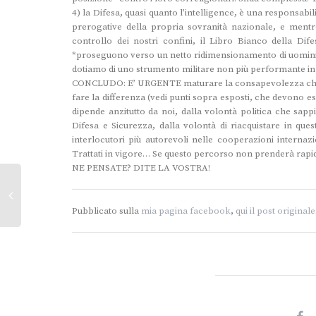
4) la Difesa, quasi quanto l’intelligence, è una responsabi
prerogative della propria sovranità nazionale, e mentre
controllo dei nostri confini, il Libro Bianco della Di
*proseguono verso un netto ridimensionamento di uomini e 
dotiamo di uno strumento militare non più performante i
CONCLUDO: E’ URGENTE maturare la consapevolezza che un
fare la differenza (vedi punti sopra esposti, che devono ess
dipende anzitutto da noi, dalla volontà politica che sap
Difesa e Sicurezza, dalla volontà di riacquistare in que
interlocutori più autorevoli nelle cooperazioni internaz
Trattati in vigore… Se questo percorso non prenderà rap
NE PENSATE? DITE LA VOSTRA!
Pubblicato sulla
mia pagina facebook
,
qui il post originale