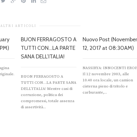
ALTRI ARTICOLI
uary
BUON FERRAGOSTO A
Nuovo Post (Novembe
4PM)
TUTTI CON…LA PARTE
12, 2017 at 08:30AM)
SANA DELL’ITALIA!
agina
NASSIRYA: INNOCENTI EROI
riginale.
Il 12 novembre 2003, alle
BUON FERRAGOSTO A
10.40 ora locale, un camion
TUTTI CON…LA PARTE SANA
cisterna pieno di tritolo e
DELL’ITALIA! Mentre casi di
carburante,...
corruzione, politica dei
compromessi, totale assenza
di assertività...