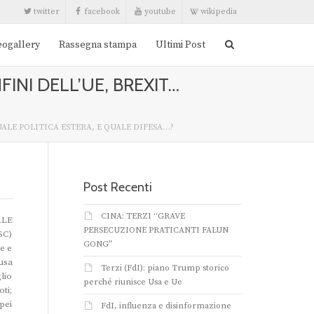
twitter
facebook
youtube
wikipedia
eogallery
Rassegna stampa
Ultimi Post
INI DELL’UE, BREXIT…
UALE POLITICA ESTERA, E QUALE DIFESA…?
Post Recenti
CINA: TERZI “GRAVE
ALE
PERSECUZIONE PRATICANTI FALUN
SC)
GONG”
e e
usa
Terzi (FdI): piano Trump storico
lio
perché riunisce Usa e Ue
ti;
pei
FdI, influenza e disinformazione