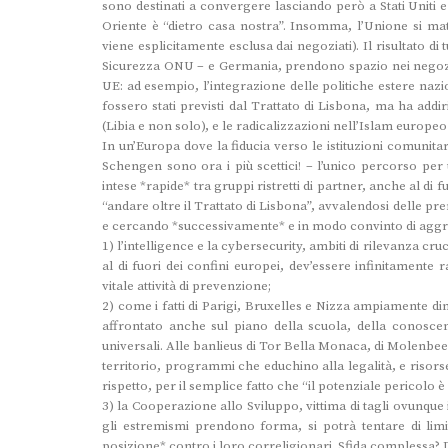
sono destinati a convergere lasciando però a Stati Uniti 
Oriente è “dietro casa nostra”. Insomma, l’Unione si ma
viene esplicitamente esclusa dai negoziati). Il risultato 
Sicurezza ONU – e Germania, prendono spazio nei negoziat
UE: ad esempio, l’integrazione delle politiche estere nazi
fossero stati previsti dal Trattato di Lisbona, ma ha addiri
(Libia e non solo), e le radicalizzazioni nell’Islam europe
In un’Europa dove la fiducia verso le istituzioni comunitari
Schengen sono ora i più scettici! – l’unico percorso per 
intese *rapide* tra gruppi ristretti di partner, anche al di f
“andare oltre il Trattato di Lisbona”, avvalendosi delle pr
e cercando *successivamente* e in modo convinto di aggreg
1) l’intelligence e la cybersecurity, ambiti di rilevanza cruc
al di fuori dei confini europei, dev’essere infinitamente r
vitale attività di prevenzione;
2) come i fatti di Parigi, Bruxelles e Nizza ampiamente d
affrontato anche sul piano della scuola, della conoscenza
universali. Alle banlieus di Tor Bella Monaca, di Molenbeek,
territorio, programmi che educhino alla legalità, e risor
rispetto, per il semplice fatto che “il potenziale pericolo è
3) la Cooperazione allo Sviluppo, vittima di tagli ovunque
gli estremismi prendono forma, si potrà tentare di limi
posizione* contro i loro correligionari. Sfida complessa? 