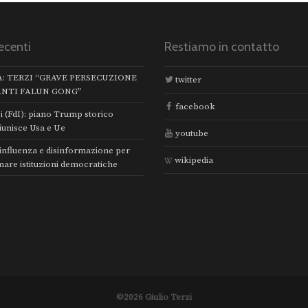
ecenti
Restiamo in contatto
A: TERZI “GRAVE PERSECUZIONE
twitter
ANTI FALUN GONG”
facebook
i (FdI): piano Trump storico
iunisce Usa e Ue
youtube
 influenza e disinformazione per
wikipedia
mare istituzioni democratiche
©2026 Giulio Terzi