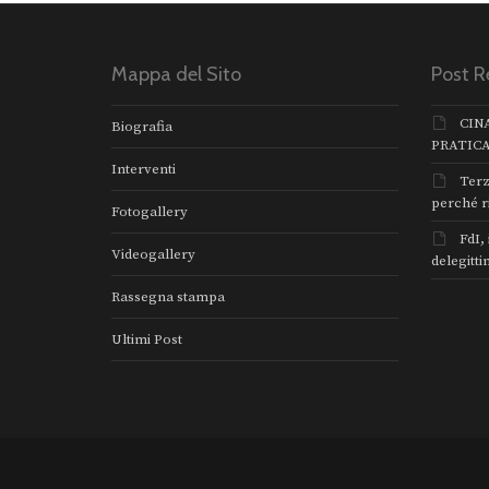
Mappa del Sito
Post R
CIN
Biografia
PRATIC
Interventi
Terz
perché r
Fotogallery
FdI,
Videogallery
delegitti
Rassegna stampa
Ultimi Post