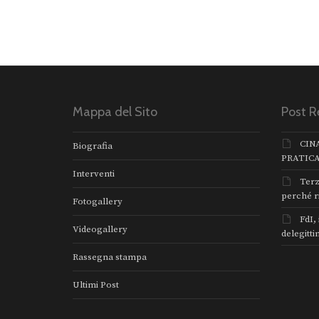
Mappa del Sito
Post R
CIN
Biografia
PRATIC
Interventi
Terz
perché r
Fotogallery
FdI,
Videogallery
delegitti
Rassegna stampa
Ultimi Post