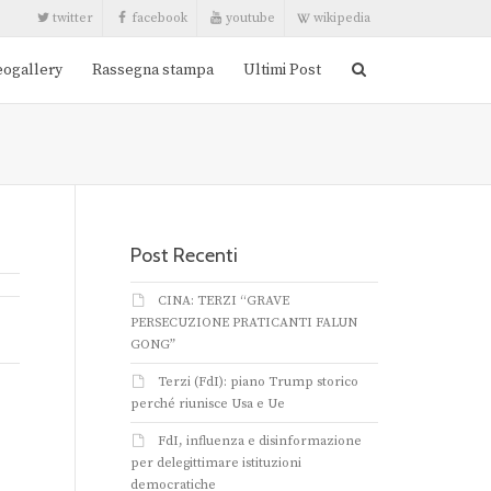
twitter
facebook
youtube
wikipedia
eogallery
Rassegna stampa
Ultimi Post
Post Recenti
CINA: TERZI “GRAVE
PERSECUZIONE PRATICANTI FALUN
GONG”
Terzi (FdI): piano Trump storico
perché riunisce Usa e Ue
FdI, influenza e disinformazione
per delegittimare istituzioni
democratiche