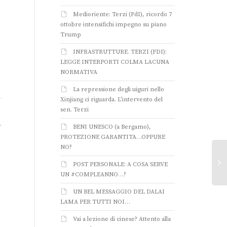
Medioriente: Terzi (FdI), ricordo 7
ottobre intensifichi impegno su piano
Trump
INFRASTRUTTURE. TERZI (FDI):
LEGGE INTERPORTI COLMA LACUNA
Nuovo Post (March 12,
Nuovo Post (June 21,
Nu
NORMATIVA
2018 at 08:01PM)
2017 at 02:57PM)
24
La repressione degli uiguri nello
Xinjiang ci riguarda. L’intervento del
sen. Terzi
Pubblicato sulla mia pagina
MUSULMANI LAICI, E
L’
.
facebook, qui il post originale.
RISPETTOSI DEI VALORI
IN
BENI UNESCO (a Bergamo),
DELLO STATO…E’
IM
PROTEZIONE GARANTITA…OPPURE
POSSIBILE…? Si, se si sfida
REL
NO?
con coraggio il “politicamente
bre
corretto”! Infatti,...
di 
POST PERSONALE: A COSA SERVE
str
UN #COMPLEANNO…?
UN BEL MESSAGGIO DEL DALAI
LAMA PER TUTTI NOI…
Vai a lezione di cinese? Attento alla