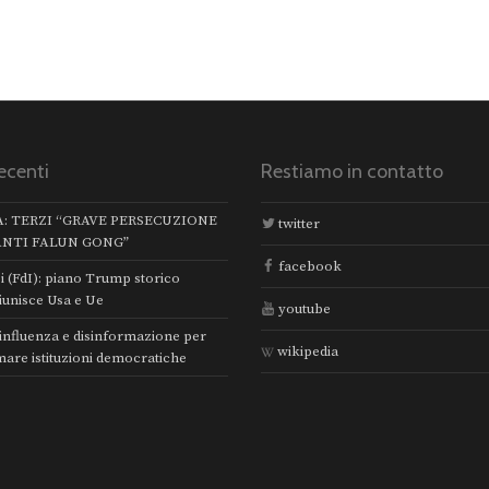
ecenti
Restiamo in contatto
A: TERZI “GRAVE PERSECUZIONE
twitter
ANTI FALUN GONG”
facebook
i (FdI): piano Trump storico
iunisce Usa e Ue
youtube
 influenza e disinformazione per
wikipedia
mare istituzioni democratiche