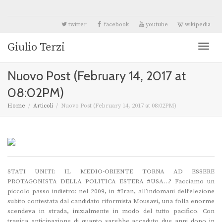
twitter
facebook
youtube
wikipedia
Giulio Terzi
Toggl
Nuovo Post (February 14, 2017 at
naviga
08:02PM)
Home
Articoli
Nuovo Post (February 14, 2017 at 08:02PM)
STATI UNITI: IL MEDIO-ORIENTE TORNA AD ESSERE
PROTAGONISTA DELLA POLITICA ESTERA #USA…? Facciamo un
piccolo passo indietro: nel 2009, in #Iran, all’indomani dell’elezione
subito contestata dal candidato riformista Mousavi, una folla enorme
scendeva in strada, inizialmente in modo del tutto pacifico. Con
tragica anticipazione di quanto sarebbe accaduto due anni dopo in