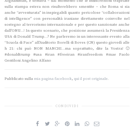
Afghanistan, e sembra – dal momento che le indiscrezioni trapelate
sulla stampa estera non risulterebbero smentite – che Roma si sia
anche “avventurata” in inspiegabili quanto pericolose “collaborazioni
di intelligence” con personalità iraniane direttamente coinvolte nel
sostegno al terrorismo internazionale e per questo sanzionate anche
dall’ONU…! In questo scenario, che posizione assumerà la Presidenza
USA di Donald Trump…? Ne parleremo in un interessante evento alla
“Scuola di Pace” all’Auditorio Borelli di Boves (CN) questo giovedì alle
h 21: chi può NON MANCHI…ma soprattutto, dite la Vostra! 🙂
#donaldtrump #usa #iran #freeiran #iranfreedom #mae Paolo
Gentiloni Angelino Alfano
Pubblicato sulla
mia pagina facebook
,
qui il post originale
.
CONDIVIDI