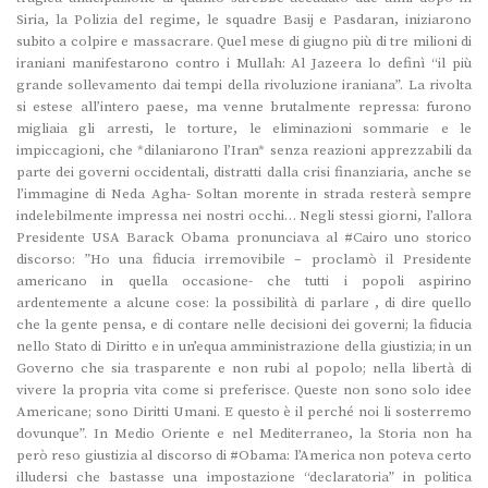
Siria, la Polizia del regime, le squadre Basij e Pasdaran, iniziarono
subito a colpire e massacrare. Quel mese di giugno più di tre milioni di
iraniani manifestarono contro i Mullah: Al Jazeera lo definì “il più
grande sollevamento dai tempi della rivoluzione iraniana”. La rivolta
si estese all’intero paese, ma venne brutalmente repressa: furono
migliaia gli arresti, le torture, le eliminazioni sommarie e le
impiccagioni, che *dilaniarono l’Iran* senza reazioni apprezzabili da
parte dei governi occidentali, distratti dalla crisi finanziaria, anche se
l’immagine di Neda Agha- Soltan morente in strada resterà sempre
indelebilmente impressa nei nostri occhi… Negli stessi giorni, l’allora
Presidente USA Barack Obama pronunciava al #Cairo uno storico
discorso: ”Ho una fiducia irremovibile – proclamò il Presidente
americano in quella occasione- che tutti i popoli aspirino
ardentemente a alcune cose: la possibilità di parlare , di dire quello
che la gente pensa, e di contare nelle decisioni dei governi; la fiducia
nello Stato di Diritto e in un’equa amministrazione della giustizia; in un
Governo che sia trasparente e non rubi al popolo; nella libertà di
vivere la propria vita come si preferisce. Queste non sono solo idee
Americane; sono Diritti Umani. E questo è il perché noi li sosterremo
dovunque”. In Medio Oriente e nel Mediterraneo, la Storia non ha
però reso giustizia al discorso di #Obama: l’America non poteva certo
illudersi che bastasse una impostazione “declaratoria” in politica