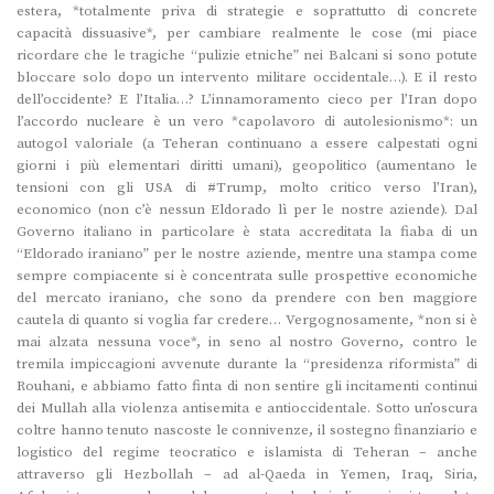
estera, *totalmente priva di strategie e soprattutto di concrete
capacità dissuasive*, per cambiare realmente le cose (mi piace
ricordare che le tragiche “pulizie etniche” nei Balcani si sono potute
bloccare solo dopo un intervento militare occidentale…). E il resto
dell’occidente? E l’Italia…? L’innamoramento cieco per l’Iran dopo
l’accordo nucleare è un vero *capolavoro di autolesionismo*: un
autogol valoriale (a Teheran continuano a essere calpestati ogni
giorni i più elementari diritti umani), geopolitico (aumentano le
tensioni con gli USA di #Trump, molto critico verso l’Iran),
economico (non c’è nessun Eldorado lì per le nostre aziende). Dal
Governo italiano in particolare è stata accreditata la fiaba di un
“Eldorado iraniano” per le nostre aziende, mentre una stampa come
sempre compiacente si è concentrata sulle prospettive economiche
del mercato iraniano, che sono da prendere con ben maggiore
cautela di quanto si voglia far credere… Vergognosamente, *non si è
mai alzata nessuna voce*, in seno al nostro Governo, contro le
tremila impiccagioni avvenute durante la “presidenza riformista” di
Rouhani, e abbiamo fatto finta di non sentire gli incitamenti continui
dei Mullah alla violenza antisemita e antioccidentale. Sotto un’oscura
coltre hanno tenuto nascoste le connivenze, il sostegno finanziario e
logistico del regime teocratico e islamista di Teheran – anche
attraverso gli Hezbollah – ad al-Qaeda in Yemen, Iraq, Siria,