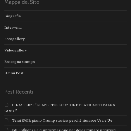
Mappa del Sito
Biografia
Interventi
Fotogallery
Videogallery
Rassegna stampa
Ultimi Post
Post Recenti
CINA: TERZI “GRAVE PERSECUZIONE PRATICANTI FALUN
GONG”
Terzi (FdI): piano Trump storico perché riunisce Usa e Ue
FdI, influenza e disinformazione per delegittimare istituzioni