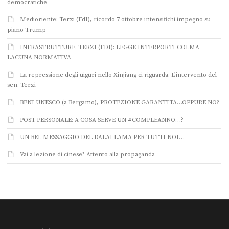
democratiche
Medioriente: Terzi (FdI), ricordo 7 ottobre intensifichi impegno su
piano Trump
INFRASTRUTTURE. TERZI (FDI): LEGGE INTERPORTI COLMA
LACUNA NORMATIVA
La repressione degli uiguri nello Xinjiang ci riguarda. L’intervento del
sen. Terzi
BENI UNESCO (a Bergamo), PROTEZIONE GARANTITA…OPPURE NO?
POST PERSONALE: A COSA SERVE UN #COMPLEANNO…?
UN BEL MESSAGGIO DEL DALAI LAMA PER TUTTI NOI…
Vai a lezione di cinese? Attento alla propaganda