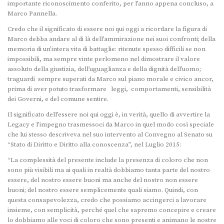
importante riconoscimento conferito, per l’anno appena concluso, a
Marco Pannella.
Credo che il significato di essere noi qui oggi a ricordare la figura di
Marco debba andare al di là dell’ammirazione nei suoi confronti; della
memoria di un’intera vita di battaglie: ritenute spesso difficili se non
impossibili, ma sempre vinte perlomeno nel dimostrare il valore
assoluto della giustizia, dell’uguaglianza e della dignità dell’uomo;
traguardi sempre superati da Marco sul piano morale e civico ancor,
prima di aver potuto trasformare leggi, comportamenti, sensibilità
dei Governi, e del comune sentire.
Il significato dell’essere noi qui oggi è, in verità, quello di avvertire la
Legacy e l’impegno trasmessoci da Marco in quel modo così speciale
che lui stesso descriveva nel suo intervento al Convegno al Senato su
“Stato di Diritto e Diritto alla conoscenza”, nel Luglio 2015:
“La complessità del presente include la presenza di coloro che non
sono più visibili ma ai quali in realtà dobbiamo tanta parte del nostro
essere, del nostro essere buoni ma anche del nostro non essere
buoni; del nostro essere semplicemente quali siamo. Quindi, con
questa consapevolezza, credo che possiamo accingerci a lavorare
insieme, con semplicità, perché quel che sapremo concepire e creare
lo dobbiamo alle voci di coloro che sono presenti e animano le nostre