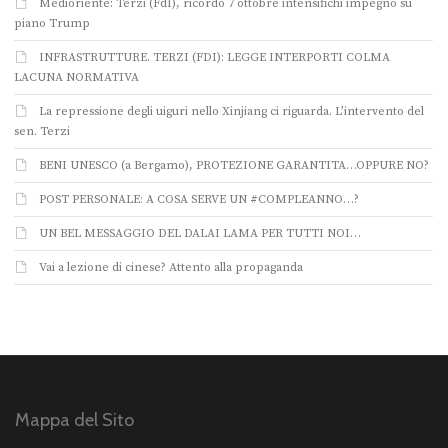
Medioriente: Terzi (FdI), ricordo 7 ottobre intensifichi impegno su
piano Trump
INFRASTRUTTURE. TERZI (FDI): LEGGE INTERPORTI COLMA
LACUNA NORMATIVA
La repressione degli uiguri nello Xinjiang ci riguarda. L’intervento del
sen. Terzi
BENI UNESCO (a Bergamo), PROTEZIONE GARANTITA…OPPURE NO?
POST PERSONALE: A COSA SERVE UN #COMPLEANNO…?
UN BEL MESSAGGIO DEL DALAI LAMA PER TUTTI NOI…
Vai a lezione di cinese? Attento alla propaganda
Mappa del Sito