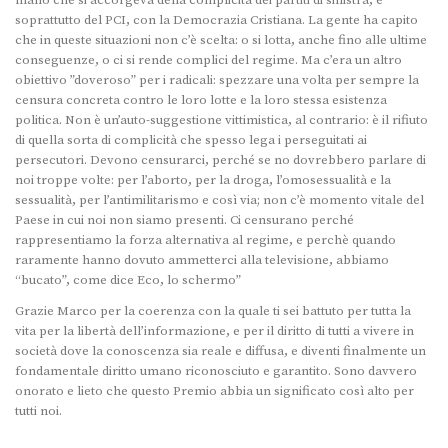
soprattutto del PCI, con la Democrazia Cristiana. La gente ha capito
che in queste situazioni non c’è scelta: o si lotta, anche fino alle ultime
conseguenze, o ci si rende complici del regime. Ma c’era un altro
obiettivo ”doveroso” per i radicali: spezzare una volta per sempre la
censura concreta contro le loro lotte e la loro stessa esistenza
politica. Non è un’auto-suggestione vittimistica, al contrario: è il rifiuto
di quella sorta di complicità che spesso lega i perseguitati ai
persecutori. Devono censurarci, perché se no dovrebbero parlare di
noi troppe volte: per l’aborto, per la droga, l’omosessualità e la
sessualità, per l’antimilitarismo e così via; non c’è momento vitale del
Paese in cui noi non siamo presenti. Ci censurano perché
rappresentiamo la forza alternativa al regime, e perchè quando
raramente hanno dovuto ammetterci alla televisione, abbiamo
“bucato”, come dice Eco, lo schermo”
Grazie Marco per la coerenza con la quale ti sei battuto per tutta la
vita per la libertà dell’informazione, e per il diritto di tutti a vivere in
società dove la conoscenza sia reale e diffusa, e diventi finalmente un
fondamentale diritto umano riconosciuto e garantito. Sono davvero
onorato e lieto che questo Premio abbia un significato così alto per
tutti noi.