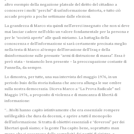
altro esempio della negazione plateale del diritto del cittadino a
conoscere i molti “perché” di un’informazione distorta, e tutto ciò
accade proprio a poche settimane dalle elezioni.
La grandezza di Marco sta quindi nell’averci insegnato che non si deve
mai lasciar cadere nell’oblio un valore fondamentale per la persona e
per le “società aperte” alle quali miriamo. La battaglia della
conoscenza e dell’informazione si sarà certamente precisata meglio
nella testa di Marco al tempo dell’invasione dell’Iraq e della
disinformazione sulle presunte “armi di distruzione di massa”. Essa è
però stata – teniamolo ben presente – la preoccupazione costante di
Pannella, da sempre.
Lo dimostra, per tutte, una sua intervista del maggio 1976, in un
periodo buio della storia italiana che ancora allunga le sue ombre
sulla nostra democrazia. Diceva Marco a “La Prova Radicale” nel
Maggio 1976, a proposito di violenza e di mancanza di libertà di
informazione:
“…Molti hanno capito istintivamente che era essenziale rompere
un’illegalità che dura da decenni, e aprire a tutti il monopolio
dell’informazione. Si tratta di obiettivi essenziali e “doverosi” per dei
libertari quali siamo; e la gente l’ha capito bene, soprattutto man
mano che si accorgeva della complicità dei partiti di sinistra, e