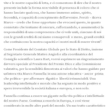
vite e le nostre capacità di lotta, e ci consentono di dire che il nostro
presente include la forma non visibile di presenza di coloro che ci
hanno lasciato qualcosa, che hanno immesso animo, spirito,
fecondità, e capacità di concepimento dell’avvenire. Perciò – diceva
Marco – credo che fosse opportuno che evocassi questo, in quanto
connotato che tentiamo di onorare, rafforzandolo, e assumendoci la
responsabilità di una compresenza che ci vede uniti, ciascuno di noi
con le grandi eredità di cui siamo consapevoli o meno, grandi eredità
che costituiscono la nostra capacità e i nostri modi di essere viventi”.
Come Presidente del Comitato Globale per lo Stato di Diritto, insieme
al Segretario Generale Matteo Angioli e alla coordinatrice del
Consiglio scientifico Laura Hart, vorrei esprimere un ringraziamento
davvero speciale al Presidente del Premio Etico e alla Commissione
valutativa, per la sensibilità dimostrata ai valori che hanno guidato per
un’intera vita Marco Pannella: in una azione educativa – ancor prima
che politica – per affermare dignità e libertà irrinunciabili. Una
leadership intellettuale e morale che ha segnato in modo positivo e
spero irreversibile la società italiana e europea, e non solo.
Pannella continua a essere un gigante nella vita politica e intellettuale
del nostro Paese. Continua a esserlo in Europa, e così viene
considerato in molte altre parti del mondo. Un suo tratto caratteristico