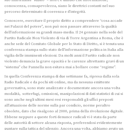
suo martellante “subito” – non c’è dubbio che informazione,
conoscenza, consapevolezza, siano le direttrici costanti nel suo
percorso determinato di coerenza e d’integrità.
Conoscere, esercitare il proprio diritto a comprendere “cosa accade
nei Palazzi del potere”, non può non passare attraverso la qualità
dell’informazione su grandi mass-media. Il 24 gennaio nella sede del
Partito Radicale Non Violento di via di Torre Argentina a Roma, che è
anche sede del Comitato Globale per lo Stato di Diritto, si è tenuta una
conferenza stampa sullo stato dell’informazione politica in Italia alla
vigilia delle imminenti elezioni. Da molti anni il Partito radicale non
violento denuncia la grave opacità e le carenze altrettanto gravi di un
“sistema” che Pannella non esitava mai a bollare come “regime”.
In quella Conferenza stampa di due settimane fa, ripresa dalla sola
Radio Radicale e da pochi siti online, ma da nessuna emittente
governativa, sono state analizzate e documentate ancora una volta
modalità, sotterfugi, omissioni, manipolazioni di dati statistici di cui si
sono anche negli ultimi mesi resi responsabili gli uffici preposti
all’attuazione delle norme sulla par condicio, norme peraltro
obsolete, dato che risalgono al 2000, prima della rivoluzione digitale.
Ebbene neppure a queste forti denunce radicali vi è stata da parte
delle autorità di settore alcuna risposta, preferendosi evidentemente
puntare sulla tattica del silenzio. Ancora una volta, abbiamo avuto un