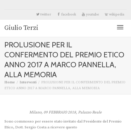
twitter
facebook
youtube
wikipedia
Giulio Terzi
Toggl
PROLUSIONE PER IL
naviga
CONFERMENTO DEL PREMIO ETICO
ANNO 2017 A MARCO PANNELLA,
ALLA MEMORIA
Home
Interventi
PROLUSIONE PER IL CONFERMENTO DEL PREMIO
ETICO ANNO 2017 A MARCO PANNELLA, ALLA MEMORIA
Milano, 09 FEBBRAIO 2018, Palazzo Reale
Sono commosso per essere stato invitato dal Presidente del Premio
Etico, Dott. Sergio Costa a ricevere questo