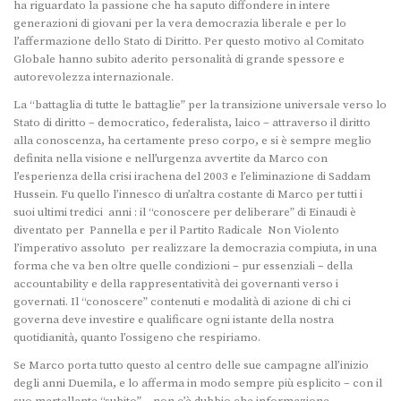
ha riguardato la passione che ha saputo diffondere in intere
generazioni di giovani per la vera democrazia liberale e per lo
l’affermazione dello Stato di Diritto. Per questo motivo al Comitato
Globale hanno subito aderito personalità di grande spessore e
autorevolezza internazionale.
La “battaglia di tutte le battaglie” per la transizione universale verso lo
Stato di diritto – democratico, federalista, laico – attraverso il diritto
alla conoscenza, ha certamente preso corpo, e si è sempre meglio
definita nella visione e nell’urgenza avvertite da Marco con
l’esperienza della crisi irachena del 2003 e l’eliminazione di Saddam
Hussein. Fu quello l’innesco di un’altra costante di Marco per tutti i
suoi ultimi tredici anni : il “conoscere per deliberare” di Einaudi è
diventato per Pannella e per il Partito Radicale Non Violento
l’imperativo assoluto per realizzare la democrazia compiuta, in una
forma che va ben oltre quelle condizioni – pur essenziali – della
accountability e della rappresentatività dei governanti verso i
governati. Il “conoscere” contenuti e modalità di azione di chi ci
governa deve investire e qualificare ogni istante della nostra
quotidianità, quanto l’ossigeno che respiriamo.
Se Marco porta tutto questo al centro delle sue campagne all’inizio
degli anni Duemila, e lo afferma in modo sempre più esplicito – con il