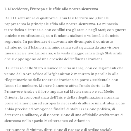
I. L’Occidente, l’Europa e le sfide alla nostra sicurezza
Dall’11 settembre di quattordici anni fa il terrorismo globale
rappresenta la principale sfida alla nostra sicurezza. La minaccia
terroristica si intreccia con conflitti tra gli Stati e negli Stati; con guerre
etniche e confessionali; con fondamentalismi e volontà di dominio
regionale. In particolare è nuovamente divampato il contrasto
all’interno dell’Islam tra la minoranza sciita guidata da una visione
messianica e rivoluzionaria, e la vasta maggioranza degli Stati arabi
che si oppongono ad una crescita dell’influenza iraniana.
Il successo dello Stato islamico in Siria in Iraq, con collegamenti che
vanno dal Nord Africa all’Afghanistan è maturato in parallelo alla
rilegittimazione della teocrazia iraniana da parte Occidentale con
l’accordo nucleare. Mentre è ancora attiva l’onda d’urto delle
Primavere Arabe e il loro impatto sul Mediterraneo e sul Medio
Oriente, la concomitanza dell’Isis e della rilegittimazione iraniana
pone ad americani ed europei la necessità di attuare una strategia che
abbia precise ed omogenee finalità di stabilizzazione politica, di
deterrenza militare, e di ricostruzione di una affidabile architettura di
sicurezza nello spazio Mediterraneo ed Atlantico.
Per numero di vittime, distruzione di risorse e di ordine sociale