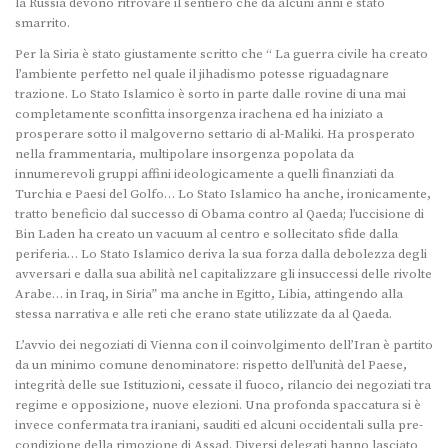
la Russia devono ritrovare il sentiero che da alcuni anni è stato
smarrito.
Per la Siria è stato giustamente scritto che “ La guerra civile ha creato
l’ambiente perfetto nel quale il jihadismo potesse riguadagnare
trazione. Lo Stato Islamico è sorto in parte dalle rovine di una mai
completamente sconfitta insorgenza irachena ed ha iniziato a
prosperare sotto il malgoverno settario di al-Maliki. Ha prosperato
nella frammentaria, multipolare insorgenza popolata da
innumerevoli gruppi affini ideologicamente a quelli finanziati da
Turchia e Paesi del Golfo… Lo Stato Islamico ha anche, ironicamente,
tratto beneficio dal successo di Obama contro al Qaeda; l’uccisione di
Bin Laden ha creato un vacuum al centro e sollecitato sfide dalla
periferia… Lo Stato Islamico deriva la sua forza dalla debolezza degli
avversari e dalla sua abilità nel capitalizzare gli insuccessi delle rivolte
Arabe… in Iraq, in Siria” ma anche in Egitto, Libia, attingendo alla
stessa narrativa e alle reti che erano state utilizzate da al Qaeda.
L’avvio dei negoziati di Vienna con il coinvolgimento dell’Iran è partito
da un minimo comune denominatore: rispetto dell’unità del Paese,
integrità delle sue Istituzioni, cessate il fuoco, rilancio dei negoziati tra
regime e opposizione, nuove elezioni. Una profonda spaccatura si è
invece confermata tra iraniani, sauditi ed alcuni occidentali sulla pre-
condizione della rimozione di Assad. Diversi delegati hanno lasciato