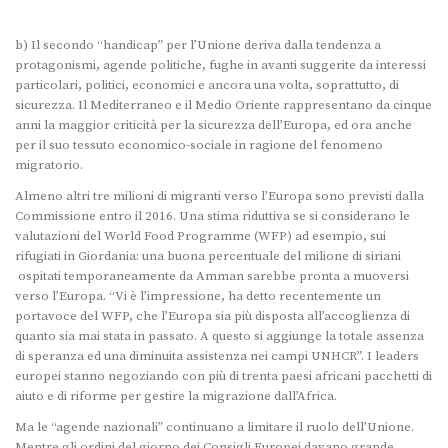
b) Il secondo “handicap” per l’Unione deriva dalla tendenza a
protagonismi, agende politiche, fughe in avanti suggerite da interessi
particolari, politici, economici e ancora una volta, soprattutto, di
sicurezza. Il Mediterraneo e il Medio Oriente rappresentano da cinque
anni la maggior criticità per la sicurezza dell’Europa, ed ora anche
per il suo tessuto economico-sociale in ragione del fenomeno
migratorio.
Almeno altri tre milioni di migranti verso l’Europa sono previsti dalla
Commissione entro il 2016. Una stima riduttiva se si considerano le
valutazioni del World Food Programme (WFP) ad esempio, sui
rifugiati in Giordania: una buona percentuale del milione di siriani
ospitati temporaneamente da Amman sarebbe pronta a muoversi
verso l’Europa. “Vi è l’impressione, ha detto recentemente un
portavoce del WFP, che l’Europa sia più disposta all’accoglienza di
quanto sia mai stata in passato. A questo si aggiunge la totale assenza
di speranza ed una diminuita assistenza nei campi UNHCR”. I leaders
europei stanno negoziando con più di trenta paesi africani pacchetti di
aiuto e di riforme per gestire la migrazione dall’Africa.
Ma le “agende nazionali” continuano a limitare il ruolo dell’Unione.
Mentre gli ordini del giorno dei Consigli Europei davano grande