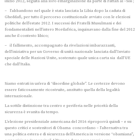
inizio 2012, seguita alla loro emarginazione da parte di Fattah al –Sisi ;
– l’abbandono nel quale è stata lasciata la Libia dopo la caduta di
Gheddafi, per tutto il percorso costituzionale avviato con le elezioni
politiche dell’estate 2012. I successi dei Fratelli Musulmani e dei
fondamentalisti nell’intero Nordafrica, inquinavano dalla fine del 2012
anche il contesto libico;
– il fallimento, accompagnato da rivelazioni imbarazzanti,
dell’iniziativa per un Governo di unità nazionale lanciata dall’Inviato
speciale delle Nazioni Unite, sostenuto quale unica carta sia dall’UE
che dall’Italia.
Siamo entrati in un’era di “disordine globale”. Le certezze devono
essere faticosamente ricostruite, anzitutto quella della legalità
internazionale.
La sottile distinzione tra centro e periferia nelle priorità della
sicurezza è svanita da tempo.
L’elezione presidenziale americana del 2016 riproporrà quindi – e su
questo critici e sostenitori di Obama concordano – l’alternativa tra
una politica estera e di sicurezza dell’America in versione “obamiana”,