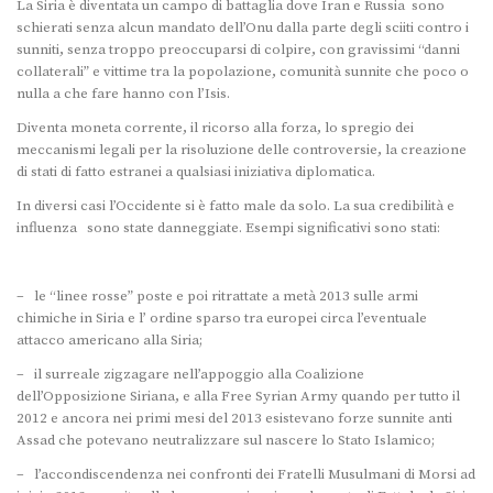
La Siria è diventata un campo di battaglia dove Iran e Russia sono
schierati senza alcun mandato dell’Onu dalla parte degli sciiti contro i
sunniti, senza troppo preoccuparsi di colpire, con gravissimi “danni
collaterali” e vittime tra la popolazione, comunità sunnite che poco o
nulla a che fare hanno con l’Isis.
Diventa moneta corrente, il ricorso alla forza, lo spregio dei
meccanismi legali per la risoluzione delle controversie, la creazione
di stati di fatto estranei a qualsiasi iniziativa diplomatica.
In diversi casi l’Occidente si è fatto male da solo. La sua credibilità e
influenza sono state danneggiate. Esempi significativi sono stati:
– le “linee rosse” poste e poi ritrattate a metà 2013 sulle armi
chimiche in Siria e l’ ordine sparso tra europei circa l’eventuale
attacco americano alla Siria;
– il surreale zigzagare nell’appoggio alla Coalizione
dell’Opposizione Siriana, e alla Free Syrian Army quando per tutto il
2012 e ancora nei primi mesi del 2013 esistevano forze sunnite anti
Assad che potevano neutralizzare sul nascere lo Stato Islamico;
– l’accondiscendenza nei confronti dei Fratelli Musulmani di Morsi ad