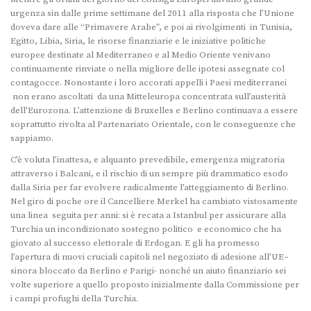
urgenza sin dalle prime settimane del 2011 alla risposta che l’Unione
doveva dare alle “Primavere Arabe”, e poi ai rivolgimenti in Tunisia,
Egitto, Libia, Siria, le risorse finanziarie e le iniziative politiche
europee destinate al Mediterraneo e al Medio Oriente venivano
continuamente rinviate o nella migliore delle ipotesi assegnate col
contagocce. Nonostante i loro accorati appelli i Paesi mediterranei
non erano ascoltati da una Mitteleuropa concentrata sull’austerità
dell’Eurozona. L’attenzione di Bruxelles e Berlino continuava a essere
soprattutto rivolta al Partenariato Orientale, con le conseguenze che
sappiamo.
C’è voluta l’inattesa, e alquanto prevedibile, emergenza migratoria
attraverso i Balcani, e il rischio di un sempre più drammatico esodo
dalla Siria per far evolvere radicalmente l’atteggiamento di Berlino.
Nel giro di poche ore il Cancelliere Merkel ha cambiato vistosamente
una linea seguita per anni: si è recata a Istanbul per assicurare alla
Turchia un incondizionato sostegno politico e economico che ha
giovato al successo elettorale di Erdogan. E gli ha promesso
l’apertura di nuovi cruciali capitoli nel negoziato di adesione all’UE–
sinora bloccato da Berlino e Parigi- nonché un aiuto finanziario sei
volte superiore a quello proposto inizialmente dalla Commissione per
i campi profughi della Turchia.