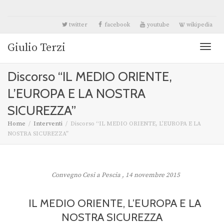
twitter
facebook
youtube
wikipedia
Giulio Terzi
Toggl
Discorso “IL MEDIO ORIENTE,
naviga
L’EUROPA E LA NOSTRA
SICUREZZA”
Home
Interventi
Discorso “IL MEDIO ORIENTE, L’EUROPA E LA
NOSTRA SICUREZZA”
Convegno Cesi a Pescia , 14 novembre 2015
IL MEDIO ORIENTE, L’EUROPA E LA
NOSTRA SICUREZZA