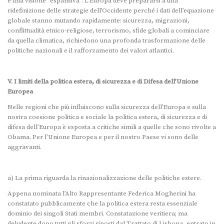
e una visione “espansiva”. L’Europa deve prepararsi a una
ridefinizione delle strategie dell’Occidente perché i dati dell’equazione
globale stanno mutando rapidamente: sicurezza, migrazioni,
conflittualità etnico-religiose, terrorismo, sfide globali a cominciare
da quella climatica, richiedono una profonda trasformazione delle
politiche nazionali e il rafforzamento dei valori atlantici.
V. I limiti della politica estera, di sicurezza e di Difesa dell’Unione
Europea
Nelle regioni che più influiscono sulla sicurezza dell’Europa e sulla
nostra coesione politica e sociale la politica estera, di sicurezza e di
difesa dell’Europa è esposta a critiche simili a quelle che sono rivolte a
Obama. Per l’Unione Europea e per il nostro Paese vi sono delle
aggravanti.
a) La prima riguarda la rinazionalizzazione delle politiche estere.
Appena nominata l’Alto Rappresentante Federica Mogherini ha
constatato pubblicamente che la politica estera resta essenziale
dominio dei singoli Stati membri. Constatazione veritiera; ma
deludente dopo tutti gli sforzi riposti dal Trattato di Lisbona, entrato in