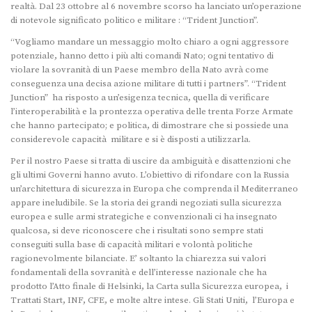
realtà. Dal 23 ottobre al 6 novembre scorso ha lanciato un’operazione
di notevole significato politico e militare : “Trident Junction”.
“Vogliamo mandare un messaggio molto chiaro a ogni aggressore
potenziale, hanno detto i più alti comandi Nato; ogni tentativo di
violare la sovranità di un Paese membro della Nato avrà come
conseguenza una decisa azione militare di tutti i partners”. “Trident
Junction” ha risposto a un’esigenza tecnica, quella di verificare
l’interoperabilità e la prontezza operativa delle trenta Forze Armate
che hanno partecipato; e politica, di dimostrare che si possiede una
considerevole capacità militare e si è disposti a utilizzarla.
Per il nostro Paese si tratta di uscire da ambiguità e disattenzioni che
gli ultimi Governi hanno avuto. L’obiettivo di rifondare con la Russia
un’architettura di sicurezza in Europa che comprenda il Mediterraneo
appare ineludibile. Se la storia dei grandi negoziati sulla sicurezza
europea e sulle armi strategiche e convenzionali ci ha insegnato
qualcosa, si deve riconoscere che i risultati sono sempre stati
conseguiti sulla base di capacità militari e volontà politiche
ragionevolmente bilanciate. E’ soltanto la chiarezza sui valori
fondamentali della sovranità e dell’interesse nazionale che ha
prodotto l’Atto finale di Helsinki, la Carta sulla Sicurezza europea, i
Trattati Start, INF, CFE, e molte altre intese. Gli Stati Uniti, l’Europa e