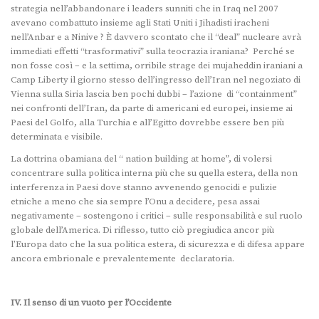
strategia nell’abbandonare i leaders sunniti che in Iraq nel 2007
avevano combattuto insieme agli Stati Uniti i Jihadisti iracheni
nell’Anbar e a Ninive ? È davvero scontato che il “deal” nucleare avrà
immediati effetti “trasformativi” sulla teocrazia iraniana? Perché se
non fosse così – e la settima, orribile strage dei mujaheddin iraniani a
Camp Liberty il giorno stesso dell’ingresso dell’Iran nel negoziato di
Vienna sulla Siria lascia ben pochi dubbi – l’azione di “containment”
nei confronti dell’Iran, da parte di americani ed europei, insieme ai
Paesi del Golfo, alla Turchia e all’Egitto dovrebbe essere ben più
determinata e visibile.
La dottrina obamiana del “ nation building at home”, di volersi
concentrare sulla politica interna più che su quella estera, della non
interferenza in Paesi dove stanno avvenendo genocidi e pulizie
etniche a meno che sia sempre l’Onu a decidere, pesa assai
negativamente – sostengono i critici – sulle responsabilità e sul ruolo
globale dell’America. Di riflesso, tutto ciò pregiudica ancor più
l’Europa dato che la sua politica estera, di sicurezza e di difesa appare
ancora embrionale e prevalentemente declaratoria.
IV. Il senso di un vuoto per l’Occidente