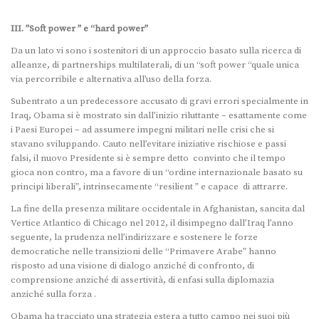
III. ”Soft power ” e “hard power”
Da un lato vi sono i sostenitori di un approccio basato sulla ricerca di
alleanze, di partnerships multilaterali, di un “soft power “quale unica
via percorribile e alternativa all’uso della forza.
Subentrato a un predecessore accusato di gravi errori specialmente in
Iraq, Obama si è mostrato sin dall’inizio riluttante – esattamente come
i Paesi Europei – ad assumere impegni militari nelle crisi che si
stavano sviluppando. Cauto nell’evitare iniziative rischiose e passi
falsi, il nuovo Presidente si è sempre detto convinto che il tempo
gioca non contro, ma a favore di un “ordine internazionale basato su
principi liberali”, intrinsecamente “resilient ” e capace di attrarre.
La fine della presenza militare occidentale in Afghanistan, sancita dal
Vertice Atlantico di Chicago nel 2012, il disimpegno dall’Iraq l’anno
seguente, la prudenza nell’indirizzare e sostenere le forze
democratiche nelle transizioni delle “Primavere Arabe” hanno
risposto ad una visione di dialogo anziché di confronto, di
comprensione anziché di assertività, di enfasi sulla diplomazia
anziché sulla forza .
Obama ha tracciato una strategia estera a tutto campo nei suoi più