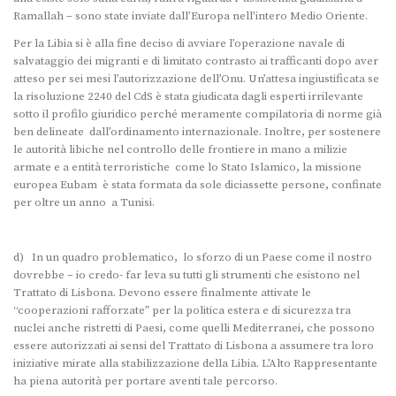
Ramallah – sono state inviate dall’Europa nell’intero Medio Oriente.
Per la Libia si è alla fine deciso di avviare l’operazione navale di
salvataggio dei migranti e di limitato contrasto ai trafficanti dopo aver
atteso per sei mesi l’autorizzazione dell’Onu. Un’attesa ingiustificata se
la risoluzione 2240 del CdS è stata giudicata dagli esperti irrilevante
sotto il profilo giuridico perché meramente compilatoria di norme già
ben delineate dall’ordinamento internazionale. Inoltre, per sostenere
le autorità libiche nel controllo delle frontiere in mano a milizie
armate e a entità terroristiche come lo Stato Islamico, la missione
europea Eubam è stata formata da sole diciassette persone, confinate
per oltre un anno a Tunisi.
d) In un quadro problematico, lo sforzo di un Paese come il nostro
dovrebbe – io credo- far leva su tutti gli strumenti che esistono nel
Trattato di Lisbona. Devono essere finalmente attivate le
“cooperazioni rafforzate” per la politica estera e di sicurezza tra
nuclei anche ristretti di Paesi, come quelli Mediterranei, che possono
essere autorizzati ai sensi del Trattato di Lisbona a assumere tra loro
iniziative mirate alla stabilizzazione della Libia. L’Alto Rappresentante
ha piena autorità per portare aventi tale percorso.