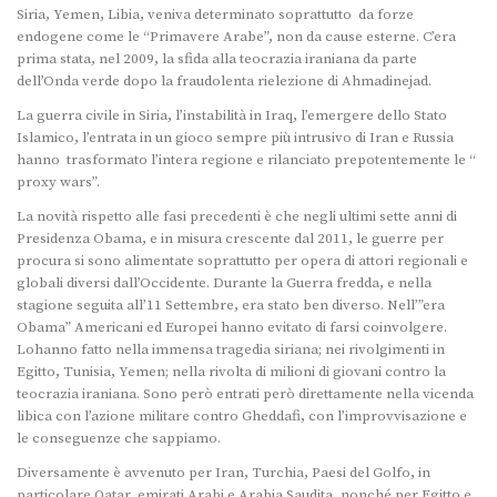
Siria, Yemen, Libia, veniva determinato soprattutto da forze
endogene come le “Primavere Arabe”, non da cause esterne. C’era
prima stata, nel 2009, la sfida alla teocrazia iraniana da parte
dell’Onda verde dopo la fraudolenta rielezione di Ahmadinejad.
La guerra civile in Siria, l’instabilità in Iraq, l’emergere dello Stato
Islamico, l’entrata in un gioco sempre più intrusivo di Iran e Russia
hanno trasformato l’intera regione e rilanciato prepotentemente le “
proxy wars”.
La novità rispetto alle fasi precedenti è che negli ultimi sette anni di
Presidenza Obama, e in misura crescente dal 2011, le guerre per
procura si sono alimentate soprattutto per opera di attori regionali e
globali diversi dall’Occidente. Durante la Guerra fredda, e nella
stagione seguita all’11 Settembre, era stato ben diverso. Nell’”era
Obama” Americani ed Europei hanno evitato di farsi coinvolgere.
Lohanno fatto nella immensa tragedia siriana; nei rivolgimenti in
Egitto, Tunisia, Yemen; nella rivolta di milioni di giovani contro la
teocrazia iraniana. Sono però entrati però direttamente nella vicenda
libica con l’azione militare contro Gheddafi, con l’improvvisazione e
le conseguenze che sappiamo.
Diversamente è avvenuto per Iran, Turchia, Paesi del Golfo, in
particolare Qatar, emirati Arabi e Arabia Saudita, nonché per Egitto e