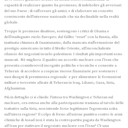
capacità di realizzare quanto ha promesso; di indebolire gli avversari
del suo Paese ; di rafforzare gli amici; e di elaborare un concetto
convincente dell’interesse nazionale che sia declinabile nella realtà
globale.
Troppe le promesse disattese, sostengono i critici di Obama e
dell’inadeguato ruolo Europeo: dal fallito “reset” con la Russia, alla
inattuata chiusura di Guantanamo, dalla mancata riaffermazione del
prestigio americano in tutto il Medio Oriente, all’inconcludente
rilancio dei negoziati israelo-palestinesi. I risultati più importanti sono
mancati. Nè migliora il quadro un accordo nucleare con l’Iran che
presenta considerevoli incognite politiche e tecniche e consente a
Teheran di accedere a cospicue risorse finanziarie per sostenere i
suoi disegni di preminenza regionale e per alimentare le formazioni
militari e terroriste alleate di Teheran in Iraq, Libano, Gaza, Siria,
Afghanistan.
Più in dettaglio ci si chiede: l’intesa tra Washington e Teheran sul
nucleare, ora estesa anche alla partecipazione iraniana al tavolo delle
trattative sulla Siria, non intende forse legittimare l’egemonia sciita
sull’intera regione? Il colpo di freno all’azione punitiva contro le armi
chimiche di Assad non è stata la contropartita pagata da Washington
all’Iran per riattivare il negoziato nucleare con l’Iran? C’è una