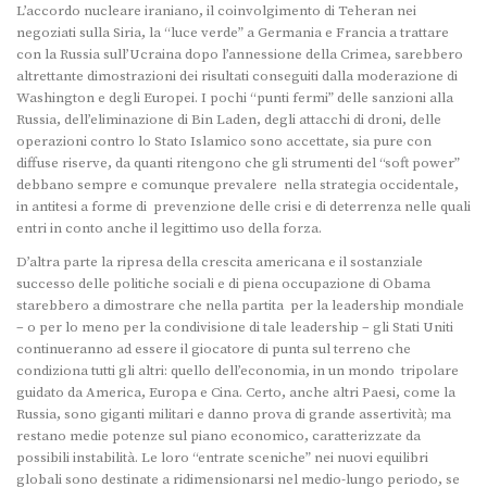
L’accordo nucleare iraniano, il coinvolgimento di Teheran nei
negoziati sulla Siria, la “luce verde” a Germania e Francia a trattare
con la Russia sull’Ucraina dopo l’annessione della Crimea, sarebbero
altrettante dimostrazioni dei risultati conseguiti dalla moderazione di
Washington e degli Europei. I pochi “punti fermi” delle sanzioni alla
Russia, dell’eliminazione di Bin Laden, degli attacchi di droni, delle
operazioni contro lo Stato Islamico sono accettate, sia pure con
diffuse riserve, da quanti ritengono che gli strumenti del “soft power”
debbano sempre e comunque prevalere nella strategia occidentale,
in antitesi a forme di prevenzione delle crisi e di deterrenza nelle quali
entri in conto anche il legittimo uso della forza.
D’altra parte la ripresa della crescita americana e il sostanziale
successo delle politiche sociali e di piena occupazione di Obama
starebbero a dimostrare che nella partita per la leadership mondiale
– o per lo meno per la condivisione di tale leadership – gli Stati Uniti
continueranno ad essere il giocatore di punta sul terreno che
condiziona tutti gli altri: quello dell’economia, in un mondo tripolare
guidato da America, Europa e Cina. Certo, anche altri Paesi, come la
Russia, sono giganti militari e danno prova di grande assertività; ma
restano medie potenze sul piano economico, caratterizzate da
possibili instabilità. Le loro “entrate sceniche” nei nuovi equilibri
globali sono destinate a ridimensionarsi nel medio-lungo periodo, se