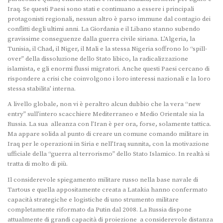
Iraq. Se questi Paesi sono stati e continuano a essere i principali
protagonisti regionali, nessun altro è parso immune dal contagio dei
conflitti degli ultimi anni. La Giordania e il Libano stanno subendo
gravissime conseguenze dalla guerra civile siriana. L’Algeria, la
Tunisia, il Chad, il Niger, il Mali e la stessa Nigeria soffrono lo “spill-
over” della dissoluzione dello Stato libico, la radicalizzazione
islamista, e gli enormi flussi migratori. Anche questi Paesi cercano di
rispondere a crisi che coinvolgono i loro interessi nazionali e la loro
stessa stabilita’ interna.
A livello globale, non vi è peraltro alcun dubbio che la vera “new
entry” sull’intero scacchiere Mediterraneo e Medio Orientale sia la
Russia. La sua alleanza con l’Iran è per ora, forse, solamente tattica.
Ma appare solida al punto di creare un comune comando militare in
Iraq per le operazioni in Siria e nell’Iraq sunnita, con la motivazione
ufficiale della “guerra al terrorismo” dello Stato Islamico. In realtà si
tratta di molto di più.
Il considerevole spiegamento militare russo nella base navale di
Tartous e quella appositamente creata a Latakia hanno confermato
capacità strategiche e logistiche di uno strumento militare
completamente riformato da Putin dal 2008. La Russia dispone
attualmente di grandi capacità di proiezione a considerevole distanza