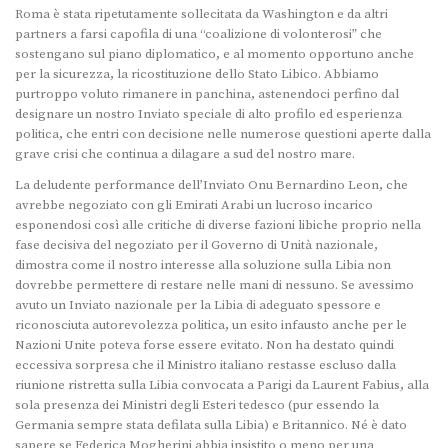
Roma è stata ripetutamente sollecitata da Washington e da altri
partners a farsi capofila di una “coalizione di volonterosi” che
sostengano sul piano diplomatico, e al momento opportuno anche
per la sicurezza, la ricostituzione dello Stato Libico. Abbiamo
purtroppo voluto rimanere in panchina, astenendoci perfino dal
designare un nostro Inviato speciale di alto profilo ed esperienza
politica, che entri con decisione nelle numerose questioni aperte dalla
grave crisi che continua a dilagare a sud del nostro mare.
La deludente performance dell’Inviato Onu Bernardino Leon, che
avrebbe negoziato con gli Emirati Arabi un lucroso incarico
esponendosi così alle critiche di diverse fazioni libiche proprio nella
fase decisiva del negoziato per il Governo di Unità nazionale,
dimostra come il nostro interesse alla soluzione sulla Libia non
dovrebbe permettere di restare nelle mani di nessuno. Se avessimo
avuto un Inviato nazionale per la Libia di adeguato spessore e
riconosciuta autorevolezza politica, un esito infausto anche per le
Nazioni Unite poteva forse essere evitato. Non ha destato quindi
eccessiva sorpresa che il Ministro italiano restasse escluso dalla
riunione ristretta sulla Libia convocata a Parigi da Laurent Fabius, alla
sola presenza dei Ministri degli Esteri tedesco (pur essendo la
Germania sempre stata defilata sulla Libia) e Britannico. Né è dato
sapere se Federica Mogherini abbia insistito o meno per una