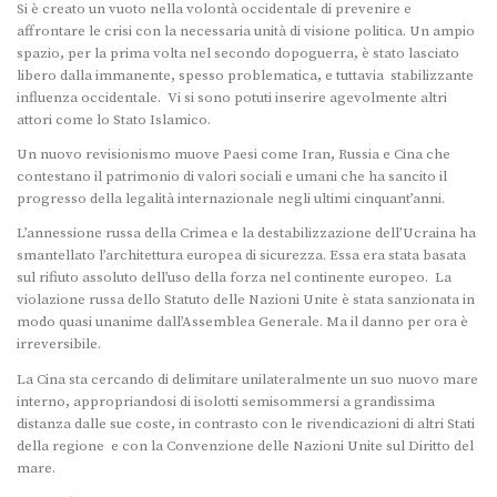
Si è creato un vuoto nella volontà occidentale di prevenire e
affrontare le crisi con la necessaria unità di visione politica. Un ampio
spazio, per la prima volta nel secondo dopoguerra, è stato lasciato
libero dalla immanente, spesso problematica, e tuttavia stabilizzante
influenza occidentale. Vi si sono potuti inserire agevolmente altri
attori come lo Stato Islamico.
Un nuovo revisionismo muove Paesi come Iran, Russia e Cina che
contestano il patrimonio di valori sociali e umani che ha sancito il
progresso della legalità internazionale negli ultimi cinquant’anni.
L’annessione russa della Crimea e la destabilizzazione dell’Ucraina ha
smantellato l’architettura europea di sicurezza. Essa era stata basata
sul rifiuto assoluto dell’uso della forza nel continente europeo. La
violazione russa dello Statuto delle Nazioni Unite è stata sanzionata in
modo quasi unanime dall’Assemblea Generale. Ma il danno per ora è
irreversibile.
La Cina sta cercando di delimitare unilateralmente un suo nuovo mare
interno, appropriandosi di isolotti semisommersi a grandissima
distanza dalle sue coste, in contrasto con le rivendicazioni di altri Stati
della regione e con la Convenzione delle Nazioni Unite sul Diritto del
mare.