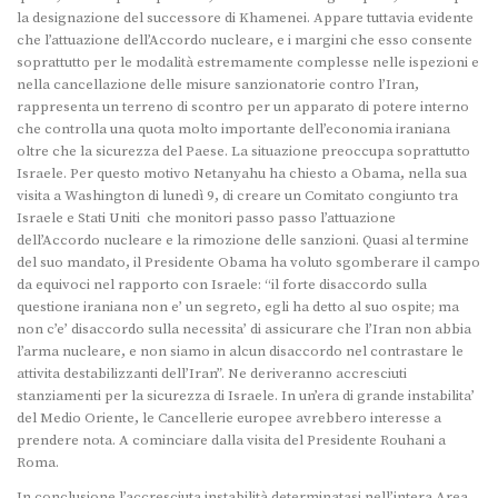
la designazione del successore di Khamenei. Appare tuttavia evidente
che l’attuazione dell’Accordo nucleare, e i margini che esso consente
soprattutto per le modalità estremamente complesse nelle ispezioni e
nella cancellazione delle misure sanzionatorie contro l’Iran,
rappresenta un terreno di scontro per un apparato di potere interno
che controlla una quota molto importante dell’economia iraniana
oltre che la sicurezza del Paese. La situazione preoccupa soprattutto
Israele. Per questo motivo Netanyahu ha chiesto a Obama, nella sua
visita a Washington di lunedì 9, di creare un Comitato congiunto tra
Israele e Stati Uniti che monitori passo passo l’attuazione
dell’Accordo nucleare e la rimozione delle sanzioni. Quasi al termine
del suo mandato, il Presidente Obama ha voluto sgomberare il campo
da equivoci nel rapporto con Israele: “il forte disaccordo sulla
questione iraniana non e’ un segreto, egli ha detto al suo ospite; ma
non c’e’ disaccordo sulla necessita’ di assicurare che l’Iran non abbia
l’arma nucleare, e non siamo in alcun disaccordo nel contrastare le
attivita destabilizzanti dell’Iran”. Ne deriveranno accresciuti
stanziamenti per la sicurezza di Israele. In un’era di grande instabilita’
del Medio Oriente, le Cancellerie europee avrebbero interesse a
prendere nota. A cominciare dalla visita del Presidente Rouhani a
Roma.
In conclusione l’accresciuta instabilità determinatasi nell’intera Area