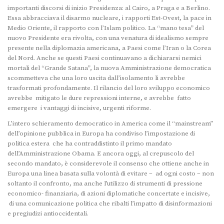
importanti discorsi di inizio Presidenza: al Cairo, a Praga e a Berlino.
Essa abbracciava il disarmo nucleare, i rapporti Est-Ovest, la pace in
Medio Oriente, il rapporto con l’Islam politico. La “mano tesa” del
nuovo Presidente era rivolta, con una venatura di idealismo sempre
presente nella diplomazia americana, a Paesi come l’Iran o la Corea
del Nord. Anche se questi Paesi continuavano a dichiararsi nemici
mortali del “Grande Satana”, la nuova Amministrazione democratica
scommetteva che una loro uscita dall’isolamento li avrebbe
trasformati profondamente. Il rilancio del loro sviluppo economico
avrebbe mitigato le dure repressioni interne, e avrebbe fatto
emergere i vantaggi di incisive, urgenti riforme.
L’intero schieramento democratico in America come il “mainstream”
dell’opinione pubblica in Europa ha condiviso l’impostazione di
politica estera che ha contraddistinto il primo mandato
dell’Amministrazione Obama. E ancora oggi, al crepuscolo del
secondo mandato, è considerevole il consenso che ottiene anche in
Europa una linea basata sulla volontà di evitare – ad ogni costo – non
soltanto il confronto, ma anche l’utilizzo di strumenti di pressione
economico- finanziaria, di azioni diplomatiche concertate e incisive,
di una comunicazione politica che ribalti l’impatto di disinformazioni
e pregiudizi antioccidentali.