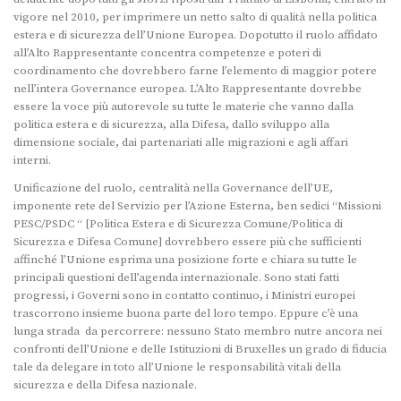
vigore nel 2010, per imprimere un netto salto di qualità nella politica
estera e di sicurezza dell’Unione Europea. Dopotutto il ruolo affidato
all’Alto Rappresentante concentra competenze e poteri di
coordinamento che dovrebbero farne l’elemento di maggior potere
nell’intera Governance europea. L’Alto Rappresentante dovrebbe
essere la voce più autorevole su tutte le materie che vanno dalla
politica estera e di sicurezza, alla Difesa, dallo sviluppo alla
dimensione sociale, dai partenariati alle migrazioni e agli affari
interni.
Unificazione del ruolo, centralità nella Governance dell’UE,
imponente rete del Servizio per l’Azione Esterna, ben sedici “Missioni
PESC/PSDC “ [Politica Estera e di Sicurezza Comune/Politica di
Sicurezza e Difesa Comune] dovrebbero essere più che sufficienti
affinché l’Unione esprima una posizione forte e chiara su tutte le
principali questioni dell’agenda internazionale. Sono stati fatti
progressi, i Governi sono in contatto continuo, i Ministri europei
trascorrono insieme buona parte del loro tempo. Eppure c’è una
lunga strada da percorrere: nessuno Stato membro nutre ancora nei
confronti dell’Unione e delle Istituzioni di Bruxelles un grado di fiducia
tale da delegare in toto all’Unione le responsabilità vitali della
sicurezza e della Difesa nazionale.