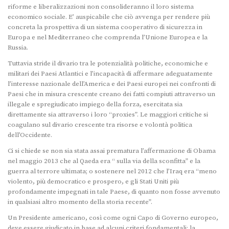
riforme e liberalizzazioni non consolideranno il loro sistema
economico sociale. E’ auspicabile che ciò avvenga per rendere più
concreta la prospettiva di un sistema cooperativo di sicurezza in
Europa e nel Mediterraneo che comprenda l’Unione Europea e la
Russia.
Tuttavia stride il divario tra le potenzialità politiche, economiche e
militari dei Paesi Atlantici e l’incapacità di affermare adeguatamente
l’interesse nazionale dell’America e dei Paesi europei nei confronti di
Paesi che in misura crescente creano dei fatti compiuti attraverso un
illegale e spregiudicato impiego della forza, esercitata sia
direttamente sia attraverso i loro “proxies”. Le maggiori critiche si
coagulano sul divario crescente tra risorse e volontà politica
dell’Occidente.
Ci si chiede se non sia stata assai prematura l’affermazione di Obama
nel maggio 2013 che al Qaeda era “ sulla via della sconfitta” e la
guerra al terrore ultimata; o sostenere nel 2012 che l’Iraq era “meno
violento, più democratico e prospero, e gli Stati Uniti più
profondamente impegnati in tale Paese, di quanto non fosse avvenuto
in qualsiasi altro momento della storia recente”.
Un Presidente americano, così come ogni Capo di Governo europeo,
deve essere giudicato in base ad alcuni criteri fondamentali: la