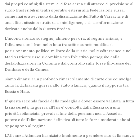
dai propri confini; di sistemi di difesa aerea e di attacco di precisione al
suolo trasferibili in teatri operativi esterni alla Federazione russa,
come mai era avvenuto dalla dissoluzione del Patto di Varsavia; e di
una efficientissima struttura di intelligence, e di disinformazione
derivata anche dalla Guerra Fredda.
L’incondizionato sostegno, almeno per ora, al regime siriano, e
l’alleanza con l’Iran nella lotta tra sciiti e sunniti modifica il
posizionamento politico-militare della Russia nel Mediterraneo e nel
Medio Oriente.Esso si combina con l’obiettivo perseguito dalla
destabilizzazione in Ucraina e dal controllo sulle forze filo-russe del
Donbass e della Crimea.
Siamo dinanzi a un profondo rimescolamento di carte che coinvolge
tanto la dichiarata guerra allo Stato islamico, quanto il rapporto tra
Russia e Nato.
E’ questa seconda faccia della medaglia a dover essere valutata in tutta
la sua serietà; la guerra all’Isis e’ condotta dalla Russia con una
priorità sbilanciata: prevale il fine della permanenza di Assad al
potere e dell’eliminazione definitiva di tutte le forze moderate che si
oppongono al regime.
L’Alleanza Atlantica ha iniziato finalmente a prendere atto della nuova