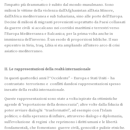
l’impatto più drammatico è subito dal mondo musulmano. Sono
milioni le vittime della violenza dall’Afghanistan all’Asia Minore,
dall’Africa mediterranea e sub Sahariana, sino alle porte dell’Europa.
Decine di milioni di migranti provenienti soprattutto da Paesi collassati
da guerre civili si accalcano nei corridoi marittimi e terrestri verso
l’Europa Mediterranea e Balcanica; per la prima volta anche in
imminenza dell’inverno. È un esodo di proporzioni bibliche. Il suo
epicentro in Siria, Iraq, Libia si sta ampliando all’intero arco di crisi
asiatico-mediterraneo.
II. Le rappresentazioni della realtà internazionale
In questi quattordici anni l‘“Occidente” – Europa e Stati Uniti – ha
contrastato terrorismo e conflitti dandosi rappresentazioni spesso
inesatte della realtà internazionale.
Queste rappresentazioni sono state a volta ispirate da ottimistiche
agende di ”esportazione della democrazia”; altre volte dalla fiducia di
poter avviare dialoghi “trasformativi”, ad esempio con l’Islam
politico; o dalla speranza di influire, attraverso dialogo e diplomazia,
sull’evoluzione di regimi che reprimono i diritti umani e le libertà
fondamentali, che fomentano guerre civili, genocidi e pulizie etniche.