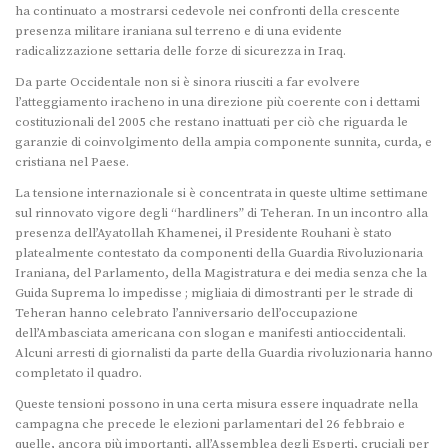
ha continuato a mostrarsi cedevole nei confronti della crescente
presenza militare iraniana sul terreno e di una evidente
radicalizzazione settaria delle forze di sicurezza in Iraq.
Da parte Occidentale non si è sinora riusciti a far evolvere
l’atteggiamento iracheno in una direzione più coerente con i dettami
costituzionali del 2005 che restano inattuati per ciò che riguarda le
garanzie di coinvolgimento della ampia componente sunnita, curda, e
cristiana nel Paese.
La tensione internazionale si è concentrata in queste ultime settimane
sul rinnovato vigore degli “hardliners” di Teheran. In un incontro alla
presenza dell’Ayatollah Khamenei, il Presidente Rouhani è stato
platealmente contestato da componenti della Guardia Rivoluzionaria
Iraniana, del Parlamento, della Magistratura e dei media senza che la
Guida Suprema lo impedisse ; migliaia di dimostranti per le strade di
Teheran hanno celebrato l’anniversario dell’occupazione
dell’Ambasciata americana con slogan e manifesti antioccidentali.
Alcuni arresti di giornalisti da parte della Guardia rivoluzionaria hanno
completato il quadro.
Queste tensioni possono in una certa misura essere inquadrate nella
campagna che precede le elezioni parlamentari del 26 febbraio e
quelle, ancora più importanti, all’Assemblea degli Esperti, cruciali per