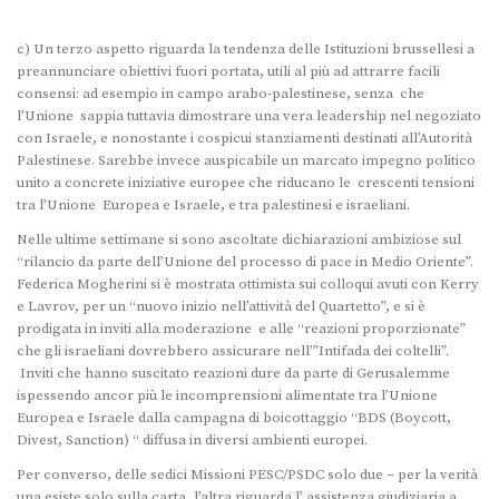
c) Un terzo aspetto riguarda la tendenza delle Istituzioni brussellesi a
preannunciare obiettivi fuori portata, utili al più ad attrarre facili
consensi: ad esempio in campo arabo-palestinese, senza che
l’Unione sappia tuttavia dimostrare una vera leadership nel negoziato
con Israele, e nonostante i cospicui stanziamenti destinati all’Autorità
Palestinese. Sarebbe invece auspicabile un marcato impegno politico
unito a concrete iniziative europee che riducano le crescenti tensioni
tra l’Unione Europea e Israele, e tra palestinesi e israeliani.
Nelle ultime settimane si sono ascoltate dichiarazioni ambiziose sul
“rilancio da parte dell’Unione del processo di pace in Medio Oriente”.
Federica Mogherini si è mostrata ottimista sui colloqui avuti con Kerry
e Lavrov, per un “nuovo inizio nell’attività del Quartetto”, e si è
prodigata in inviti alla moderazione e alle “reazioni proporzionate”
che gli israeliani dovrebbero assicurare nell’”Intifada dei coltelli”.
Inviti che hanno suscitato reazioni dure da parte di Gerusalemme
ispessendo ancor più le incomprensioni alimentate tra l’Unione
Europea e Israele dalla campagna di boicottaggio “BDS (Boycott,
Divest, Sanction) “ diffusa in diversi ambienti europei.
Per converso, delle sedici Missioni PESC/PSDC solo due – per la verità
una esiste solo sulla carta, l’altra riguarda l’ assistenza giudiziaria a