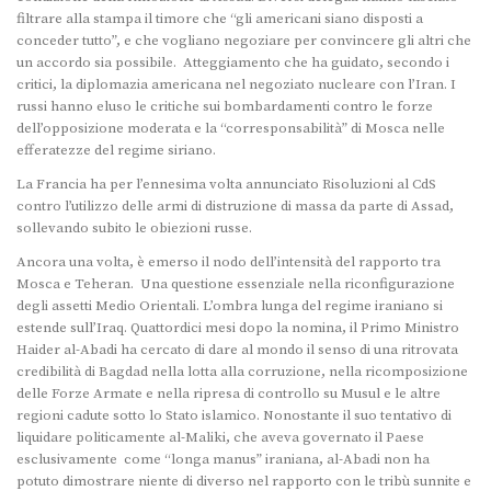
filtrare alla stampa il timore che “gli americani siano disposti a
conceder tutto”, e che vogliano negoziare per convincere gli altri che
un accordo sia possibile. Atteggiamento che ha guidato, secondo i
critici, la diplomazia americana nel negoziato nucleare con l’Iran. I
russi hanno eluso le critiche sui bombardamenti contro le forze
dell’opposizione moderata e la “corresponsabilità” di Mosca nelle
efferatezze del regime siriano.
La Francia ha per l’ennesima volta annunciato Risoluzioni al CdS
contro l’utilizzo delle armi di distruzione di massa da parte di Assad,
sollevando subito le obiezioni russe.
Ancora una volta, è emerso il nodo dell’intensità del rapporto tra
Mosca e Teheran. Una questione essenziale nella riconfigurazione
degli assetti Medio Orientali. L’ombra lunga del regime iraniano si
estende sull’Iraq. Quattordici mesi dopo la nomina, il Primo Ministro
Haider al-Abadi ha cercato di dare al mondo il senso di una ritrovata
credibilità di Bagdad nella lotta alla corruzione, nella ricomposizione
delle Forze Armate e nella ripresa di controllo su Musul e le altre
regioni cadute sotto lo Stato islamico. Nonostante il suo tentativo di
liquidare politicamente al-Maliki, che aveva governato il Paese
esclusivamente come “longa manus” iraniana, al-Abadi non ha
potuto dimostrare niente di diverso nel rapporto con le tribù sunnite e