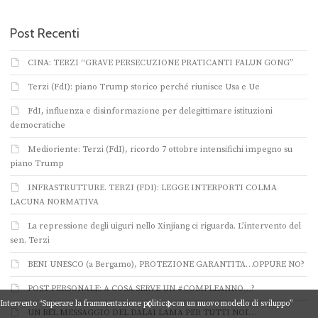
Post Recenti
CINA: TERZI “GRAVE PERSECUZIONE PRATICANTI FALUN GONG”
Terzi (FdI): piano Trump storico perché riunisce Usa e Ue
FdI, influenza e disinformazione per delegittimare istituzioni
democratiche
Medioriente: Terzi (FdI), ricordo 7 ottobre intensifichi impegno su
piano Trump
INFRASTRUTTURE. TERZI (FDI): LEGGE INTERPORTI COLMA
LACUNA NORMATIVA
La repressione degli uiguri nello Xinjiang ci riguarda. L’intervento del
sen. Terzi
BENI UNESCO (a Bergamo), PROTEZIONE GARANTITA…OPPURE NO?
POST PERSONALE: A COSA SERVE UN #COMPLEANNO…?
Intervento “Superare la frammentazione politica con un nuovo modello di sviluppo”
UN BEL MESSAGGIO DEL DALAI LAMA PER TUTTI NOI…