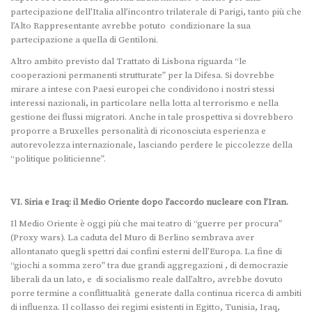
partecipazione dell’Italia all’incontro trilaterale di Parigi, tanto più che
l’Alto Rappresentante avrebbe potuto condizionare la sua
partecipazione a quella di Gentiloni.
Altro ambito previsto dal Trattato di Lisbona riguarda “le
cooperazioni permanenti strutturate” per la Difesa. Si dovrebbe
mirare a intese con Paesi europei che condividono i nostri stessi
interessi nazionali, in particolare nella lotta al terrorismo e nella
gestione dei flussi migratori. Anche in tale prospettiva si dovrebbero
proporre a Bruxelles personalità di riconosciuta esperienza e
autorevolezza internazionale, lasciando perdere le piccolezze della
“politique politicienne”.
VI. Siria e Iraq: il Medio Oriente dopo l’accordo nucleare con l’Iran.
Il Medio Oriente è oggi più che mai teatro di “guerre per procura”
(Proxy wars). La caduta del Muro di Berlino sembrava aver
allontanato quegli spettri dai confini esterni dell’Europa. La fine di
“giochi a somma zero” tra due grandi aggregazioni , di democrazie
liberali da un lato, e di socialismo reale dall’altro, avrebbe dovuto
porre termine a conflittualità generate dalla continua ricerca di ambiti
di influenza. Il collasso dei regimi esistenti in Egitto, Tunisia, Iraq,