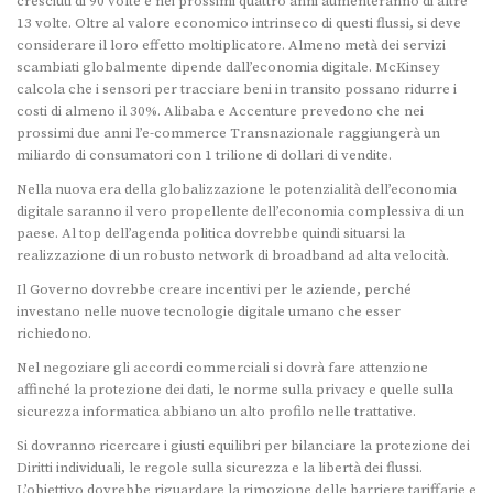
cresciuti di 90 volte e nei prossimi quattro anni aumenteranno di altre
13 volte. Oltre al valore economico intrinseco di questi flussi, si deve
considerare il loro effetto moltiplicatore. Almeno metà dei servizi
scambiati globalmente dipende dall’economia digitale. McKinsey
calcola che i sensori per tracciare beni in transito possano ridurre i
costi di almeno il 30%. Alibaba e Accenture prevedono che nei
prossimi due anni l’e-commerce Transnazionale raggiungerà un
miliardo di consumatori con 1 trilione di dollari di vendite.
Nella nuova era della globalizzazione le potenzialità dell’economia
digitale saranno il vero propellente dell’economia complessiva di un
paese. Al top dell’agenda politica dovrebbe quindi situarsi la
realizzazione di un robusto network di broadband ad alta velocità.
Il Governo dovrebbe creare incentivi per le aziende, perché
investano nelle nuove tecnologie digitale umano che esser
richiedono.
Nel negoziare gli accordi commerciali si dovrà fare attenzione
affinché la protezione dei dati, le norme sulla privacy e quelle sulla
sicurezza informatica abbiano un alto profilo nelle trattative.
Si dovranno ricercare i giusti equilibri per bilanciare la protezione dei
Diritti individuali, le regole sulla sicurezza e la libertà dei flussi.
L’obiettivo dovrebbe riguardare la rimozione delle barriere tariffarie e