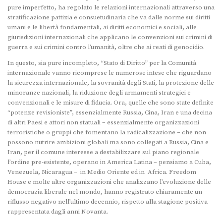
pure imperfetto, ha regolato le relazioni internazionali attraverso una
stratificazione pattizia e consuetudinaria che va dalle norme sui diritti
umani e le libertà fondamentali, ai diritti economici e sociali, alle
giurisdizioni internazionali che applicano le convenzioni sui crimini di
guerra e sui crimini contro l’umanità, oltre che ai reati di genocidio.
In questo, sia pure incompleto, “Stato di Diritto” per la Comunità
internazionale vanno ricomprese le numerose intese che riguardano
la sicurezza internazionale, la sovranità degli Stati, la protezione delle
minoranze nazionali, la riduzione degli armamenti strategici e
convenzionali e le misure di fiducia. Ora, quelle che sono state definite
“potenze revisioniste”, essenzialmente Russia, Cina, Iran e una decina
di altri Paesi e attori non statuali – essenzialmente organizzazioni
terroristiche o gruppi che fomentano la radicalizzazione – che non
possono nutrire ambizioni globali ma sono collegati a Russia, Cina e
Iran, per il comune interesse a destabilizzare sul piano regionale
l’ordine pre-esistente, operano in America Latina – pensiamo a Cuba,
Venezuela, Nicaragua – in Medio Oriente ed in Africa. Freedom
House e molte altre organizzazioni che analizzano l’evoluzione delle
democrazia liberale nel mondo, hanno registrato chiaramente un
riflusso negativo nell’ultimo decennio, rispetto alla stagione positiva
rappresentata dagli anni Novanta.