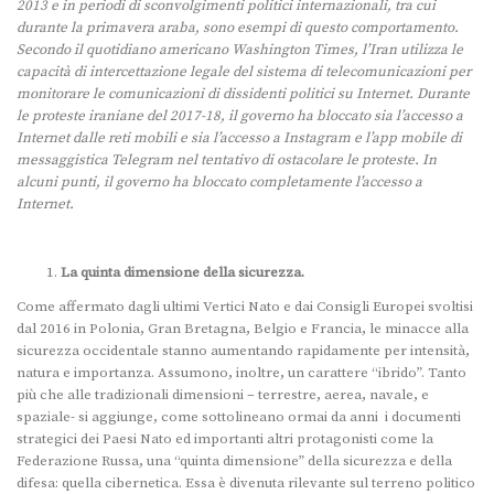
2013 e in periodi di sconvolgimenti politici internazionali, tra cui
durante la primavera araba, sono esempi di questo comportamento.
Secondo il quotidiano americano Washington Times, l’Iran utilizza le
capacità di intercettazione legale del sistema di telecomunicazioni per
monitorare le comunicazioni di dissidenti politici su Internet. Durante
le proteste iraniane del 2017-18, il governo ha bloccato sia l’accesso a
Internet dalle reti mobili e sia l’accesso a Instagram e l’app mobile di
messaggistica Telegram nel tentativo di ostacolare le proteste. In
alcuni punti, il governo ha bloccato completamente l’accesso a
Internet.
La quinta dimensione della sicurezza.
Come affermato dagli ultimi Vertici Nato e dai Consigli Europei svoltisi
dal 2016 in Polonia, Gran Bretagna, Belgio e Francia, le minacce alla
sicurezza occidentale stanno aumentando rapidamente per intensità,
natura e importanza. Assumono, inoltre, un carattere “ibrido”. Tanto
più che alle tradizionali dimensioni – terrestre, aerea, navale, e
spaziale- si aggiunge, come sottolineano ormai da anni i documenti
strategici dei Paesi Nato ed importanti altri protagonisti come la
Federazione Russa, una “quinta dimensione” della sicurezza e della
difesa: quella cibernetica. Essa è divenuta rilevante sul terreno politico