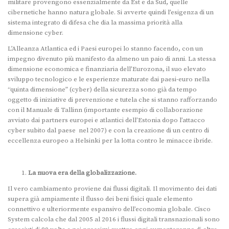
militare provengono essenzialmente da Est e da Sud, quelle
cibernetiche hanno natura globale. Si avverte quindi l’esigenza di un
sistema integrato di difesa che dia la massima priorità alla
dimensione cyber.
L’Alleanza Atlantica ed i Paesi europei lo stanno facendo, con un
impegno divenuto più manifesto da almeno un paio di anni. La stessa
dimensione economica e finanziaria dell’Eurozona, il suo elevato
sviluppo tecnologico e le esperienze maturate dai paesi-euro nella
“quinta dimensione” (cyber) della sicurezza sono già da tempo
oggetto di iniziative di prevenzione e tutela che si stanno rafforzando
con il Manuale di Tallinn (importante esempio di collaborazione
avviato dai partners europei e atlantici dell’Estonia dopo l’attacco
cyber subito dal paese nel 2007) e con la creazione di un centro di
eccellenza europeo a Helsinki per la lotta contro le minacce ibride.
La nuova era della globalizzazione.
Il vero cambiamento proviene dai flussi digitali. Il movimento dei dati
supera già ampiamente il flusso dei beni fisici quale elemento
connettivo e ulteriormente espansivo dell’economia globale. Cisco
System calcola che dal 2005 al 2016 i flussi digitali transnazionali sono