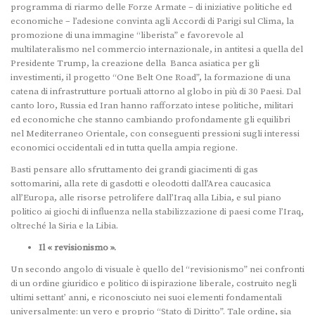
programma di riarmo delle Forze Armate – di iniziative politiche ed
economiche – l’adesione convinta agli Accordi di Parigi sul Clima, la
promozione di una immagine “liberista” e favorevole al
multilateralismo nel commercio internazionale, in antitesi a quella del
Presidente Trump, la creazione della Banca asiatica per gli
investimenti, il progetto “One Belt One Road”, la formazione di una
catena di infrastrutture portuali attorno al globo in più di 30 Paesi. Dal
canto loro, Russia ed Iran hanno rafforzato intese politiche, militari
ed economiche che stanno cambiando profondamente gli equilibri
nel Mediterraneo Orientale, con conseguenti pressioni sugli interessi
economici occidentali ed in tutta quella ampia regione.
Basti pensare allo sfruttamento dei grandi giacimenti di gas
sottomarini, alla rete di gasdotti e oleodotti dall’Area caucasica
all’Europa, alle risorse petrolifere dall’Iraq alla Libia, e sul piano
politico ai giochi di influenza nella stabilizzazione di paesi come l’Iraq,
oltreché la Siria e la Libia.
Il « revisionismo ».
Un secondo angolo di visuale è quello del “revisionismo” nei confronti
di un ordine giuridico e politico di ispirazione liberale, costruito negli
ultimi settant’ anni, e riconosciuto nei suoi elementi fondamentali
universalmente: un vero e proprio “Stato di Diritto”. Tale ordine, sia