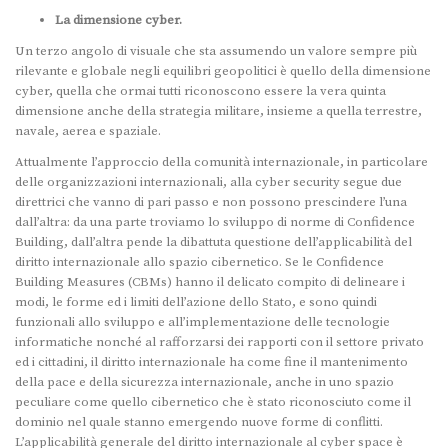
La dimensione cyber.
Un terzo angolo di visuale che sta assumendo un valore sempre più
rilevante e globale negli equilibri geopolitici è quello della dimensione
cyber, quella che ormai tutti riconoscono essere la vera quinta
dimensione anche della strategia militare, insieme a quella terrestre,
navale, aerea e spaziale.
Attualmente l’approccio della comunità internazionale, in particolare
delle organizzazioni internazionali, alla cyber security segue due
direttrici che vanno di pari passo e non possono prescindere l’una
dall’altra: da una parte troviamo lo sviluppo di norme di Confidence
Building, dall’altra pende la dibattuta questione dell’applicabilità del
diritto internazionale allo spazio cibernetico. Se le Confidence
Building Measures (CBMs) hanno il delicato compito di delineare i
modi, le forme ed i limiti dell’azione dello Stato, e sono quindi
funzionali allo sviluppo e all’implementazione delle tecnologie
informatiche nonché al rafforzarsi dei rapporti con il settore privato
ed i cittadini, il diritto internazionale ha come fine il mantenimento
della pace e della sicurezza internazionale, anche in uno spazio
peculiare come quello cibernetico che è stato riconosciuto come il
dominio nel quale stanno emergendo nuove forme di conflitti.
L’applicabilità generale del diritto internazionale al cyber space è