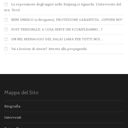
La repressione degli uiguri nello Xinjiang ci riguarda. L’intervento del
sen. Terzi
BENI UNESCO (a Bergamo), PROTEZIONE GARANTITA…OPPURE NO?
POST PERSONALE: A COSA SERVE UN #COMPLEANNO…?
UN BEL MESSAGGIO DEL DALAI LAMA PER TUTTI NOI…
Vai a lezione di cinese? Attento alla propaganda
Mappa del Sito
Biografia
Interventi