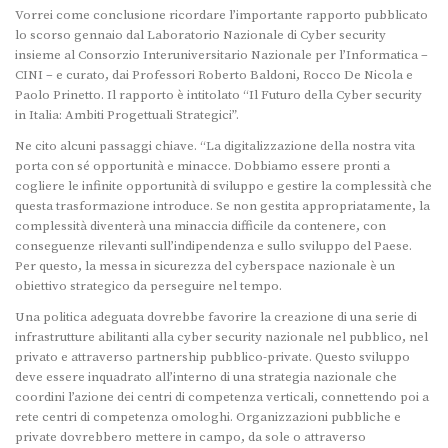
Vorrei come conclusione ricordare l’importante rapporto pubblicato
lo scorso gennaio dal Laboratorio Nazionale di Cyber security
insieme al Consorzio Interuniversitario Nazionale per l’Informatica –
CINI – e curato, dai Professori Roberto Baldoni, Rocco De Nicola e
Paolo Prinetto. Il rapporto è intitolato “Il Futuro della Cyber security
in Italia: Ambiti Progettuali Strategici”.
Ne cito alcuni passaggi chiave. “La digitalizzazione della nostra vita
porta con sé opportunità e minacce. Dobbiamo essere pronti a
cogliere le infinite opportunità di sviluppo e gestire la complessità che
questa trasformazione introduce. Se non gestita appropriatamente, la
complessità diventerà una minaccia difficile da contenere, con
conseguenze rilevanti sull’indipendenza e sullo sviluppo del Paese.
Per questo, la messa in sicurezza del cyberspace nazionale è un
obiettivo strategico da perseguire nel tempo.
Una politica adeguata dovrebbe favorire la creazione di una serie di
infrastrutture abilitanti alla cyber security nazionale nel pubblico, nel
privato e attraverso partnership pubblico-private. Questo sviluppo
deve essere inquadrato all’interno di una strategia nazionale che
coordini l’azione dei centri di competenza verticali, connettendo poi a
rete centri di competenza omologhi. Organizzazioni pubbliche e
private dovrebbero mettere in campo, da sole o attraverso