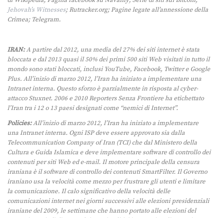
di Wikipedia; Pagina facebook su Navalny; Serie di siti sui Bitcoin;
Jehovah’s Witnesses
; Rutracker.org; Pagine legate all’annessione della
Crimea; Telegram.
IRAN:
A partire dal 2012, una media del 27% dei siti internet è stata
bloccata e dal 2013 quasi il 50% dei primi 500 siti Web visitati in tutto il
mondo sono stati bloccati, inclusi YouTube, Facebook, Twitter e Google
Plus. All’inizio di marzo 2012, l’Iran ha iniziato a implementare una
Intranet interna. Questo sforzo è parzialmente in risposta al cyber-
attacco Stuxnet. 2006 e 2010 Reporters Senza Frontiere ha etichettato
l’Iran tra i 12 o 13 paesi designati come “nemici di Internet”.
Policies:
All’inizio di marzo 2012, l’Iran ha iniziato a implementare
una Intranet interna. Ogni ISP deve essere approvato sia dalla
Telecommunication Company of Iran (TCI) che dal Ministero della
Cultura e Guida Islamica e deve implementare software di controllo dei
contenuti per siti Web ed e-mail. Il motore principale della censura
iraniana è il software di controllo dei contenuti SmartFilter. Il Governo
iraniano usa la velocità come mezzo per frustrare gli utenti e limitare
la comunicazione. Il calo significativo della velocità delle
comunicazioni internet nei giorni successivi alle elezioni presidenziali
iraniane del 2009, le settimane che hanno portato alle elezioni del