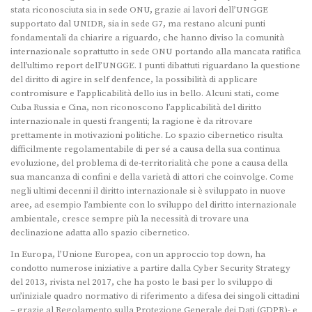
stata riconosciuta sia in sede ONU, grazie ai lavori dell’UNGGE
supportato dal UNIDR, sia in sede G7, ma restano alcuni punti
fondamentali da chiarire a riguardo, che hanno diviso la comunità
internazionale soprattutto in sede ONU portando alla mancata ratifica
dell’ultimo report dell’UNGGE. I punti dibattuti riguardano la questione
del diritto di agire in self denfence, la possibilità di applicare
contromisure e l’applicabilità dello ius in bello. Alcuni stati, come
Cuba Russia e Cina, non riconoscono l’applicabilità del diritto
internazionale in questi frangenti; la ragione è da ritrovare
prettamente in motivazioni politiche. Lo spazio cibernetico risulta
difficilmente regolamentabile di per sé a causa della sua continua
evoluzione, del problema di de-territorialità che pone a causa della
sua mancanza di confini e della varietà di attori che coinvolge. Come
negli ultimi decenni il diritto internazionale si è sviluppato in nuove
aree, ad esempio l’ambiente con lo sviluppo del diritto internazionale
ambientale, cresce sempre più la necessità di trovare una
declinazione adatta allo spazio cibernetico.
In Europa, l’Unione Europea, con un approccio top down, ha
condotto numerose iniziative a partire dalla Cyber Security Strategy
del 2013, rivista nel 2017, che ha posto le basi per lo sviluppo di
un’iniziale quadro normativo di riferimento a difesa dei singoli cittadini
– grazie al Regolamento sulla Protezione Generale dei Dati (GDPR)- e