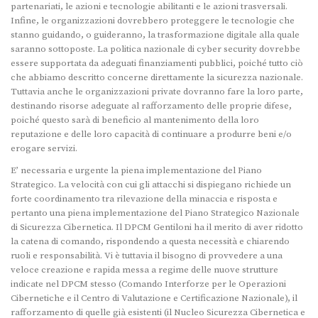
partenariati, le azioni e tecnologie abilitanti e le azioni trasversali.
Infine, le organizzazioni dovrebbero proteggere le tecnologie che
stanno guidando, o guideranno, la trasformazione digitale alla quale
saranno sottoposte. La politica nazionale di cyber security dovrebbe
essere supportata da adeguati finanziamenti pubblici, poiché tutto ciò
che abbiamo descritto concerne direttamente la sicurezza nazionale.
Tuttavia anche le organizzazioni private dovranno fare la loro parte,
destinando risorse adeguate al rafforzamento delle proprie difese,
poiché questo sarà di beneficio al mantenimento della loro
reputazione e delle loro capacità di continuare a produrre beni e/o
erogare servizi.
E’ necessaria e urgente la piena implementazione del Piano
Strategico. La velocità con cui gli attacchi si dispiegano richiede un
forte coordinamento tra rilevazione della minaccia e risposta e
pertanto una piena implementazione del Piano Strategico Nazionale
di Sicurezza Cibernetica. Il DPCM Gentiloni ha il merito di aver ridotto
la catena di comando, rispondendo a questa necessità e chiarendo
ruoli e responsabilità. Vi è tuttavia il bisogno di provvedere a una
veloce creazione e rapida messa a regime delle nuove strutture
indicate nel DPCM stesso (Comando Interforze per le Operazioni
Cibernetiche e il Centro di Valutazione e Certificazione Nazionale), il
rafforzamento di quelle già esistenti (il Nucleo Sicurezza Cibernetica e