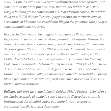
2005, la Cina ha ottenuto 200 router dall’americana Cisco System, per
censurare in maniera più accurata, mentre nel febbraio del 2006,
Google ha fatto grosse concessioni al Great Firewall cinese, in cambio
della possibilità di installare equipaggiamento sul territorio cinese,
accettando di bloccare siti considerati illegali dal governo. Tale policy è
stata abbandonata nel 2010.
Norme:
In Cina vigono tre maggiori normative sulla censura online:
Regolamento temporaneo per Management of Computer Information
Network International Connection, passata alla 42esima Convezione
del Consiglio di Stato a inizio 1996 (i provider di internet devono avere
una licenza ed il traffico deve passare attraverso ChinaNet, GBNet,
CERNET o CSTNET). Il secondo regolamento Ordinance for Security
Protection of Computer Information Systems del 1994 (da al Ministero
di sicurezza pubblica il compito di gestire la sicurezza cibernetica).
Infine, nel settembre 2000, un nuovo regolamento ha stabilito il primo
blocco per contenuti su Internet, nello specifico bloccando l’accesso a
fonti di notizia straniere.
Policies
: nel 1998 ha avuto inizio il ‘Golden Shield Project’ (2006-2008),
un database grazie al quale lo stato è in grado di accedere a tutte le
informazioni dei cittadini cinesi e mettere in connessione le
organizzazioni di sicurezza dello stato.