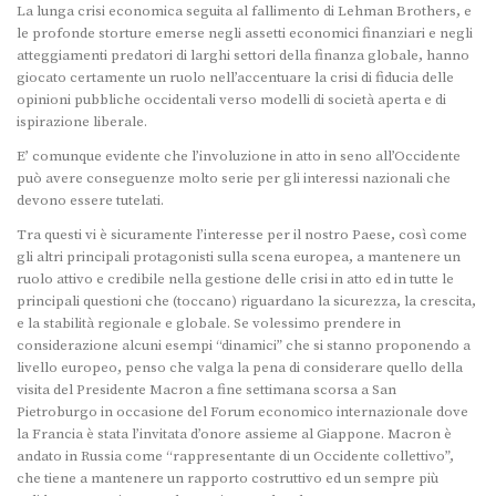
La lunga crisi economica seguita al fallimento di Lehman Brothers, e
le profonde storture emerse negli assetti economici finanziari e negli
atteggiamenti predatori di larghi settori della finanza globale, hanno
giocato certamente un ruolo nell’accentuare la crisi di fiducia delle
opinioni pubbliche occidentali verso modelli di società aperta e di
ispirazione liberale.
E’ comunque evidente che l’involuzione in atto in seno all’Occidente
può avere conseguenze molto serie per gli interessi nazionali che
devono essere tutelati.
Tra questi vi è sicuramente l’interesse per il nostro Paese, così come
gli altri principali protagonisti sulla scena europea, a mantenere un
ruolo attivo e credibile nella gestione delle crisi in atto ed in tutte le
principali questioni che (toccano) riguardano la sicurezza, la crescita,
e la stabilità regionale e globale. Se volessimo prendere in
considerazione alcuni esempi “dinamici” che si stanno proponendo a
livello europeo, penso che valga la pena di considerare quello della
visita del Presidente Macron a fine settimana scorsa a San
Pietroburgo in occasione del Forum economico internazionale dove
la Francia è stata l’invitata d’onore assieme al Giappone. Macron è
andato in Russia come “rappresentante di un Occidente collettivo”,
che tiene a mantenere un rapporto costruttivo ed un sempre più