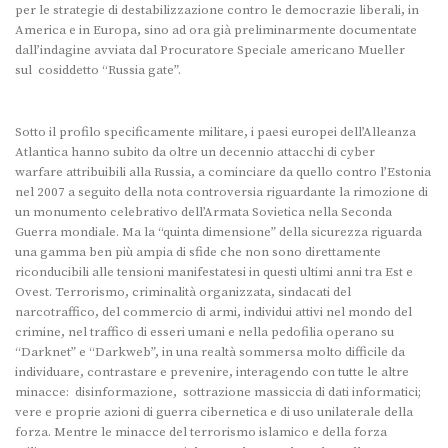
per le strategie di destabilizzazione contro le democrazie liberali, in
America e in Europa, sino ad ora già preliminarmente documentate
dall’indagine avviata dal Procuratore Speciale americano Mueller
sul cosiddetto “Russia gate”.
Sotto il profilo specificamente militare, i paesi europei dell’Alleanza
Atlantica hanno subito da oltre un decennio attacchi di cyber
warfare attribuibili alla Russia, a cominciare da quello contro l’Estonia
nel 2007 a seguito della nota controversia riguardante la rimozione di
un monumento celebrativo dell’Armata Sovietica nella Seconda
Guerra mondiale. Ma la “quinta dimensione” della sicurezza riguarda
una gamma ben più ampia di sfide che non sono direttamente
riconducibili alle tensioni manifestatesi in questi ultimi anni tra Est e
Ovest. Terrorismo, criminalità organizzata, sindacati del
narcotraffico, del commercio di armi, individui attivi nel mondo del
crimine, nel traffico di esseri umani e nella pedofilia operano su
“Darknet” e “Darkweb”, in una realtà sommersa molto difficile da
individuare, contrastare e prevenire, interagendo con tutte le altre
minacce: disinformazione, sottrazione massiccia di dati informatici;
vere e proprie azioni di guerra cibernetica e di uso unilaterale della
forza. Mentre le minacce del terrorismo islamico e della forza