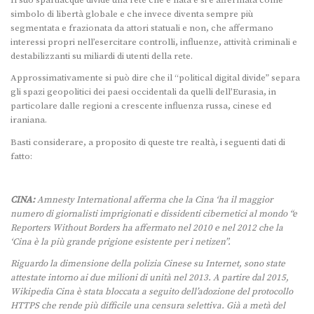
Il suo spartiacque divide una rete che è nata e si è affermata come
simbolo di libertà globale e che invece diventa sempre più
segmentata e frazionata da attori statuali e non, che affermano
interessi propri nell’esercitare controlli, influenze, attività criminali e
destabilizzanti su miliardi di utenti della rete.
Approssimativamente si può dire che il “political digital divide” separa
gli spazi geopolitici dei paesi occidentali da quelli dell’Eurasia, in
particolare dalle regioni a crescente influenza russa, cinese ed
iraniana.
Basti considerare, a proposito di queste tre realtà, i seguenti dati di
fatto:
CINA:
Amnesty International afferma che la Cina ‘ha il maggior
numero di giornalisti imprigionati e dissidenti cibernetici al mondo “e
Reporters Without Borders ha affermato nel 2010 e nel 2012 che la
‘Cina è la più grande prigione esistente per i netizen”.
Riguardo la dimensione della polizia Cinese su Internet, sono state
attestate intorno ai due milioni di unità nel 2013. A partire dal 2015,
Wikipedia Cina è stata bloccata a seguito dell’adozione del protocollo
HTTPS che rende più difficile una censura selettiva. Già a metà del