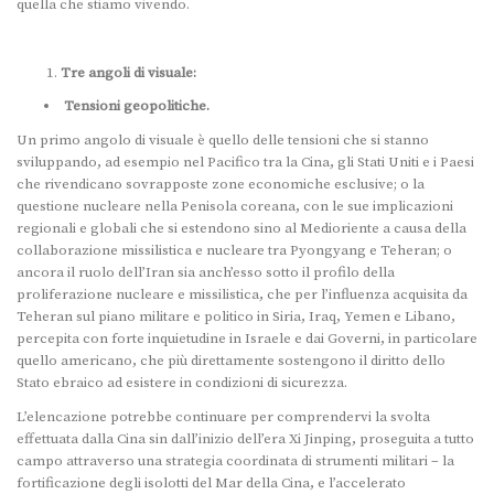
quella che stiamo vivendo.
Tre angoli di visuale:
Tensioni geopolitiche.
Un primo angolo di visuale è quello delle tensioni che si stanno
sviluppando, ad esempio nel Pacifico tra la Cina, gli Stati Uniti e i Paesi
che rivendicano sovrapposte zone economiche esclusive; o la
questione nucleare nella Penisola coreana, con le sue implicazioni
regionali e globali che si estendono sino al Medioriente a causa della
collaborazione missilistica e nucleare tra Pyongyang e Teheran; o
ancora il ruolo dell’Iran sia anch’esso sotto il profilo della
proliferazione nucleare e missilistica, che per l’influenza acquisita da
Teheran sul piano militare e politico in Siria, Iraq, Yemen e Libano,
percepita con forte inquietudine in Israele e dai Governi, in particolare
quello americano, che più direttamente sostengono il diritto dello
Stato ebraico ad esistere in condizioni di sicurezza.
L’elencazione potrebbe continuare per comprendervi la svolta
effettuata dalla Cina sin dall’inizio dell’era Xi Jinping, proseguita a tutto
campo attraverso una strategia coordinata di strumenti militari – la
fortificazione degli isolotti del Mar della Cina, e l’accelerato