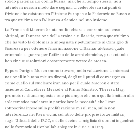
solido partenariato con la Russia, ma che al tempo stesso, non
intende in nessun modo dare segnali di cedevolezza sui punti di
frizione che esistono tra l’Unione Europea e la Federazione Russa e
tra quest’ultima con l’Alleanza Atlantica nel suo insieme.
La Francia di Macron è stata molto chiara e coerente: sul caso
Skripal, sull’annessione dell’Ucraina e sulla Siria, tema quest’ultimo
che ha visto la diplomazia impegnata ripetutamente al Consiglio di
Sicurezza per ottenere l’incriminazione di Bashar al-Assad quale
criminale di guerra per l’utilizzo delle armi chimiche, presentando
ben cinque Risoluzioni costantemente vetate da Mosca.
Eppure Parigi e Mosca sanno trovare, nella valutazione di interessi
nazionali in buona misura diversi, degli utili punti di convergenza
come quello sul Nucleare iraniano per il quale Macron è stato,
insieme al Cancelliere Merkel e al Primo Ministro, Theresa May,
promotore di una impostazione più ampia che non quella limitata alla
sola tematica nucleare: in particolare la necessità che l’Iran
sottoscriva intese sulla proliferazione missilistica, sulla non
interferenza nei Paesi vicini, sul ritiro delle proprie forze militari,
sugli Ufficiali delle IRGC, e delle decine di migliaia di uomini inquadrati
nelle formazioni Hezbollah spiegate in Siria e in Iraq.