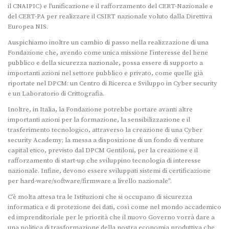
il CNAIPIC) e l’unificazione e il rafforzamento del CERT-Nazionale e
del CERT-PA per realizzare il CSIRT nazionale voluto dalla Direttiva
Europea NIS.
Auspichiamo inoltre un cambio di passo nella realizzazione di una
Fondazione che, avendo come unica missione l’interesse del bene
pubblico e della sicurezza nazionale, possa essere di supporto a
importanti azioni nel settore pubblico e privato, come quelle già
riportate nel DPCM: un Centro di Ricerca e Sviluppo in Cyber security
e un Laboratorio di Crittografia.
Inoltre, in Italia, la Fondazione potrebbe portare avanti altre
importanti azioni per la formazione, la sensibilizzazione e il
trasferimento tecnologico, attraverso la creazione di una Cyber
security Academy; la messa a disposizione di un fondo di venture
capital etico, previsto dal DPCM Gentiloni, per la creazione e il
rafforzamento di start-up che sviluppino tecnologia di interesse
nazionale. Infine, devono essere sviluppati sistemi di certificazione
per hard-ware/software/firmware a livello nazionale”.
C’è molta attesa tra le Istituzioni che si occupano di sicurezza
informatica e di protezione dei dati, così come nel mondo accademico
ed imprenditoriale per le priorità che il nuovo Governo vorrà dare a
una politica di trasformazione della nostra economia produttiva che