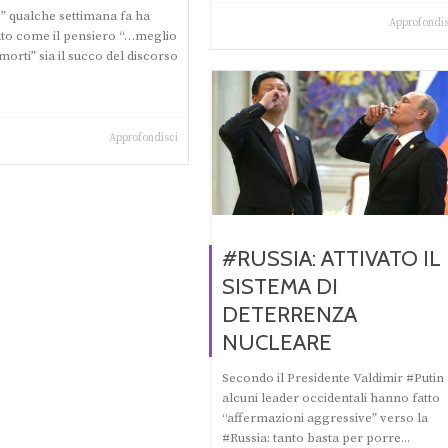
o” qualche settimana fa ha
Approfondis
ato come il pensiero “…meglio
morti” sia il succo del discorso
Approfondisci
#RUSSIA: ATTIVATO IL
SISTEMA DI
DETERRENZA
NUCLEARE
Secondo il Presidente Valdimir #Putin
alcuni leader occidentali hanno fatto
“affermazioni aggressive” verso la
#Russia: tanto basta per porre...