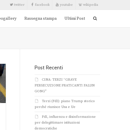
twitter
facebook
youtube
wikipedia
eogallery
Rassegna stampa
Ultimi Post
Post Recenti
CINA: TERZI “GRAVE
PERSECUZIONE PRATICANTI FALUN
GONG”
Terzi (FdI): piano Trump storico
perché riunisce Usa e Ue
FdI, influenza e disinformazione
per delegittimare istituzioni
democratiche