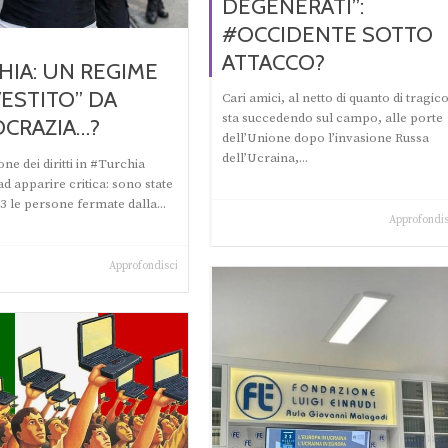
DEGENERATI”:
#OCCIDENTE SOTTO
ATTACCO?
HIA: UN REGIME
VESTITO” DA
Cari amici, al netto di quanto di tragic
sta succedendo sul campo, alle porte
CRAZIA…?
dell’Unione dopo l’invasione Russa
dell’Ucraina,...
one dei diritti in #Turchia
d apparire critica: sono state
73 le persone fermate dalla...
Approfondis
Approfondisci