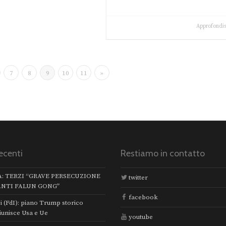
Approfondis
7
8
9
10
11
»
ecenti
Restiamo in contatto
A: TERZI “GRAVE PERSECUZIONE
twitter
ANTI FALUN GONG”
facebook
i (FdI): piano Trump storico
iunisce Usa e Ue
youtube