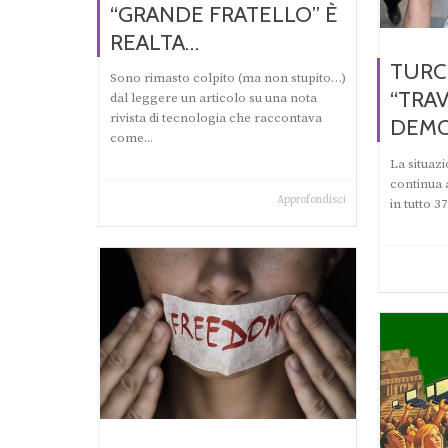
“GRANDE FRATELLO” È
REALTA…
TURC
Sono rimasto colpito (ma non stupito…)
“TRA
dal leggere un articolo su una nota
rivista di tecnologia che raccontava
DEMO
come...
La situazi
continua a
Approfondisci
in tutto 3