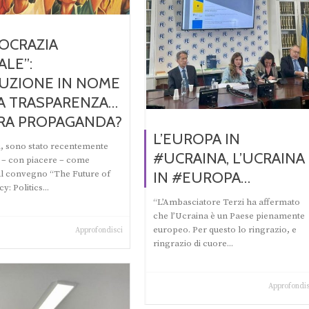
OCRAZIA
ALE”:
UZIONE IN NOME
A TRASPARENZA…
RA PROPAGANDA?
L’EUROPA IN
i, sono stato recentemente
#UCRAINA, L’UCRAINA
 – con piacere – come
IN #EUROPA…
al convegno “The Future of
: Politics...
“L’Ambasciatore Terzi ha affermato
che l’Ucraina è un Paese pienamente
europeo. Per questo lo ringrazio, e
Approfondisci
ringrazio di cuore...
Approfondis