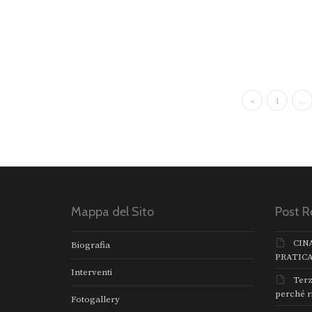
«
1
…
Mappa del Sito
Post R
CIN
Biografia
PRATIC
Interventi
Terz
perché r
Fotogallery