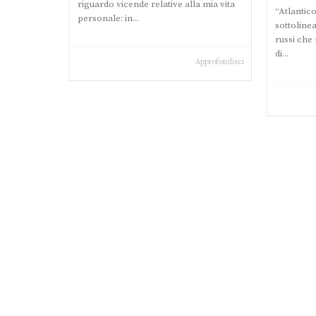
riguardo vicende relative alla mia vita
“Atlantic
personale: in...
sottoline
russi che 
di...
Approfondisci