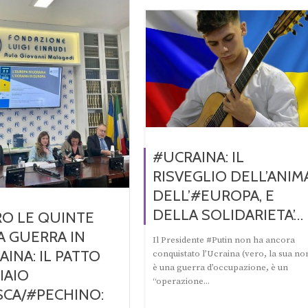
#UCRAINA: IL
RISVEGLIO DELL’ANIM
DELL’#EUROPA, E
DELLA SOLIDARIETA’…
RO LE QUINTE
A GUERRA IN
Il Presidente #Putin non ha ancora
INA: IL PATTO
conquistato l’Ucraina (vero, la sua no
è una guerra d’occupazione, è un
IAIO
“operazione...
CA/#PECHINO: