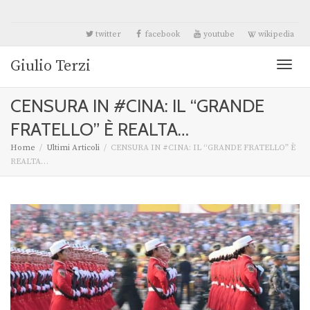
twitter
facebook
youtube
wikipedia
Giulio Terzi
Toggl
CENSURA IN #CINA: IL “GRANDE
naviga
FRATELLO” È REALTA…
Home
Ultimi Articoli
CENSURA IN #CINA: IL “GRANDE FRATELLO” È
REALTA…