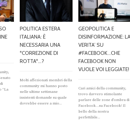
RSO
POLITICA ESTERA
GEOPOLITICA E
INE
ITALIANA: È
DISINFORMAZIONE: L
NECESSARIA UNA
VERITA’ SU
*CORREZIONE DI
#FACEBOOK…CHE
ROTTA*…?
FACEBOOK NON
VUOLE VOI LEGGIATE!
unity,
#Senato
Molti affezionati membri della
di
community mi hanno posto
Cari amici della community,
o “La
nelle ultime settimane
trovo davvero stimolante
insistenti domande su quale
parlare delle zone d’ombra di
dovrebbe essere a mio...
Facebook…su Facebook! Il
bello della nostra
perfettibile...