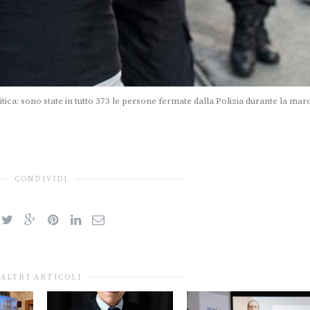
ritica: sono state in tutto 373 le persone fermate dalla Polizia durante la mar
CONDIVIDI
ALTRI ARTICOLI