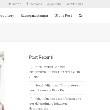
twitter
facebook
youtube
wikipedia
eogallery
Rassegna stampa
Ultimi Post
Post Recenti
CINA: TERZI “GRAVE
PERSECUZIONE PRATICANTI FALUN
GONG”
Terzi (FdI): piano Trump storico
perché riunisce Usa e Ue
FdI, influenza e disinformazione
per delegittimare istituzioni
democratiche