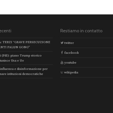
ecenti
Restiamo in contatto
A: TERZI “GRAVE PERSECUZIONE
twitter
ANTI FALUN GONG”
facebook
i (FdI): piano Trump storico
iunisce Usa e Ue
youtube
 influenza e disinformazione per
wikipedia
mare istituzioni democratiche