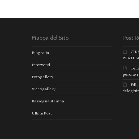
Mappa del Sito
Post R
CIN
Biografia
PRATIC
Interventi
Terz
perché r
Fotogallery
FdI,
Videogallery
delegitti
Rassegna stampa
Ultimi Post