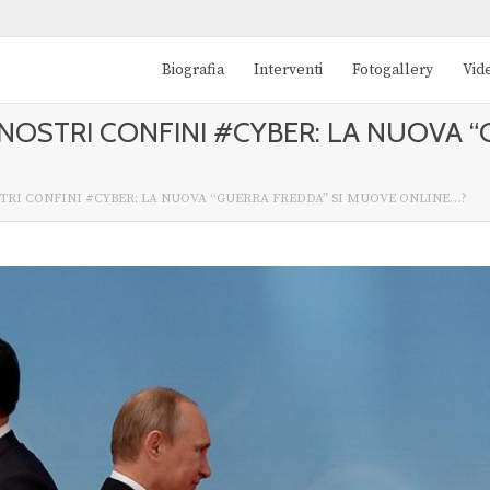
Biografia
Interventi
Fotogallery
Vid
 NOSTRI CONFINI #CYBER: LA NUOVA 
TRI CONFINI #CYBER: LA NUOVA “GUERRA FREDDA” SI MUOVE ONLINE…?