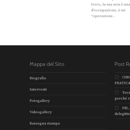
(vero, la sua non è un
d’occupazione, è un
“operazione...
Mappa del Sito
Post R
CIN
Biografia
PRATIC
Interventi
Terz
perché r
Fotogallery
FdI,
Videogallery
delegitti
Rassegna stampa