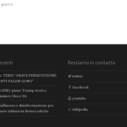
a guerra
ecenti
Restiamo in contatto
A: TERZI “GRAVE PERSECUZIONE
twitter
ANTI FALUN GONG”
facebook
i (FdI): piano Trump storico
iunisce Usa e Ue
youtube
 influenza e disinformazione per
wikipedia
mare istituzioni democratiche