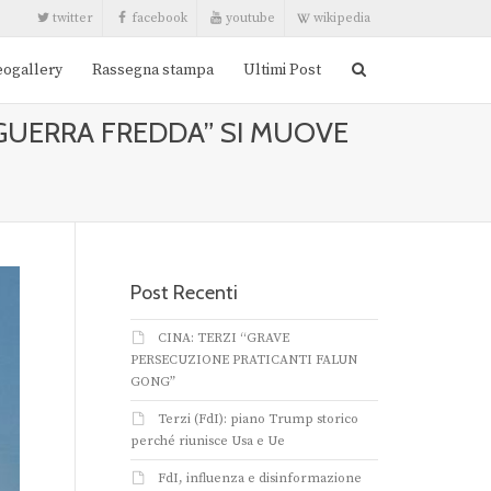
twitter
facebook
youtube
wikipedia
eogallery
Rassegna stampa
Ultimi Post
“GUERRA FREDDA” SI MUOVE
Post Recenti
CINA: TERZI “GRAVE
PERSECUZIONE PRATICANTI FALUN
GONG”
Terzi (FdI): piano Trump storico
perché riunisce Usa e Ue
FdI, influenza e disinformazione