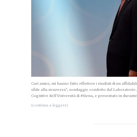
Cari amici, mi hanno fatto riflettere i risultati di un affida
sfide alla sicurezza”, sondaggio condotto dal Laboratorio A
Cognitive dell’Università di #Siena, e presentato in durante
(continua a leggere)