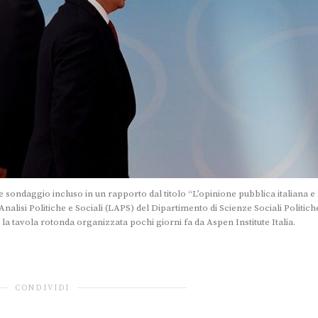
bile sondaggio incluso in un rapporto dal titolo “L’opinione pubblica italiana e 
nalisi Politiche e Sociali (LAPS) del Dipartimento di Scienze Sociali Politich
 la tavola rotonda organizzata pochi giorni fa da Aspen Institute Italia.
CONDIVIDI