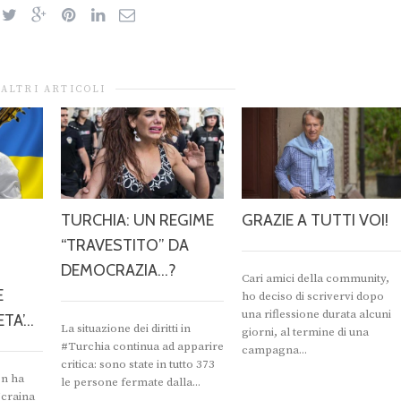
ALTRI ARTICOLI
TURCHIA: UN REGIME
GRAZIE A TUTTI VOI!
“TRAVESTITO” DA
DEMOCRAZIA…?
Cari amici della community,
E
ho deciso di scrivervi dopo
una riflessione durata alcuni
ETA’…
La situazione dei diritti in
giorni, al termine di una
#Turchia continua ad apparire
campagna...
critica: sono state in tutto 373
on ha
le persone fermate dalla...
Ucraina