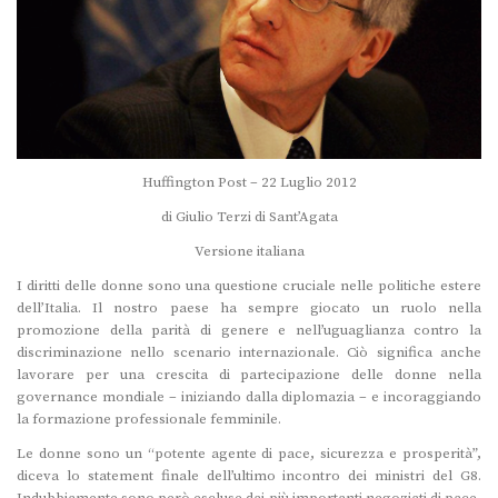
Huffington Post – 22 Luglio 2012
di Giulio Terzi di Sant’Agata
Versione italiana
I diritti delle donne sono una questione cruciale nelle politiche estere
dell’Italia. Il nostro paese ha sempre giocato un ruolo nella
promozione della parità di genere e nell’uguaglianza contro la
discriminazione nello scenario internazionale. Ciò significa anche
lavorare per una crescita di partecipazione delle donne nella
governance mondiale – iniziando dalla diplomazia – e incoraggiando
la formazione professionale femminile.
Le donne sono un “potente agente di pace, sicurezza e prosperità”,
diceva lo statement finale dell’ultimo incontro dei ministri del G8.
Indubbiamente sono però escluse dai più importanti negoziati di pace,