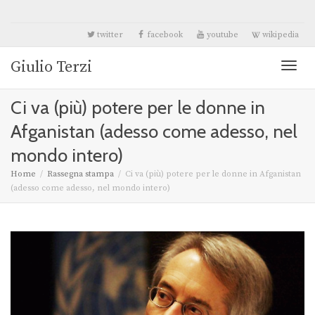
twitter
facebook
youtube
wikipedia
Giulio Terzi
Toggl
Ci va (più) potere per le donne in
naviga
Afganistan (adesso come adesso, nel
mondo intero)
Home
Rassegna stampa
Ci va (più) potere per le donne in Afganistan
(adesso come adesso, nel mondo intero)