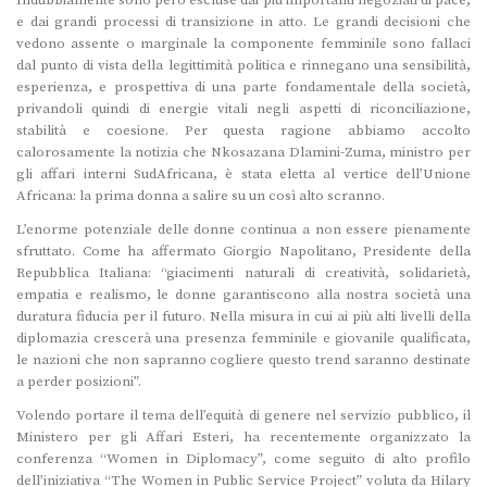
e dai grandi processi di transizione in atto. Le grandi decisioni che
vedono assente o marginale la componente femminile sono fallaci
dal punto di vista della legittimità politica e rinnegano una sensibilità,
esperienza, e prospettiva di una parte fondamentale della società,
privandoli quindi di energie vitali negli aspetti di riconciliazione,
stabilità e coesione. Per questa ragione abbiamo accolto
calorosamente la notizia che Nkosazana Dlamini-Zuma, ministro per
gli affari interni SudAfricana, è stata eletta al vertice dell’Unione
Africana: la prima donna a salire su un così alto scranno.
L’enorme potenziale delle donne continua a non essere pienamente
sfruttato. Come ha affermato Giorgio Napolitano, Presidente della
Repubblica Italiana: “giacimenti naturali di creatività, solidarietà,
empatia e realismo, le donne garantiscono alla nostra società una
duratura fiducia per il futuro. Nella misura in cui ai più alti livelli della
diplomazia crescerà una presenza femminile e giovanile qualificata,
le nazioni che non sapranno cogliere questo trend saranno destinate
a perder posizioni”.
Volendo portare il tema dell’equità di genere nel servizio pubblico, il
Ministero per gli Affari Esteri, ha recentemente organizzato la
conferenza “Women in Diplomacy”, come seguito di alto profilo
dell’iniziativa “The Women in Public Service Project” voluta da Hilary