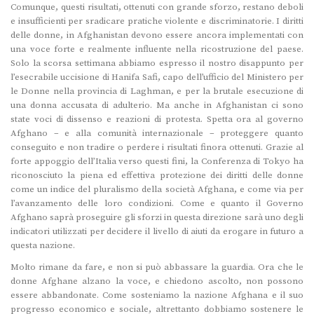
Comunque, questi risultati, ottenuti con grande sforzo, restano deboli
e insufficienti per sradicare pratiche violente e discriminatorie. I diritti
delle donne, in Afghanistan devono essere ancora implementati con
una voce forte e realmente influente nella ricostruzione del paese.
Solo la scorsa settimana abbiamo espresso il nostro disappunto per
l’esecrabile uccisione di Hanifa Safi, capo dell’ufficio del Ministero per
le Donne nella provincia di Laghman, e per la brutale esecuzione di
una donna accusata di adulterio. Ma anche in Afghanistan ci sono
state voci di dissenso e reazioni di protesta. Spetta ora al governo
Afghano – e alla comunità internazionale – proteggere quanto
conseguito e non tradire o perdere i risultati finora ottenuti. Grazie al
forte appoggio dell’Italia verso questi fini, la Conferenza di Tokyo ha
riconosciuto la piena ed effettiva protezione dei diritti delle donne
come un indice del pluralismo della società Afghana, e come via per
l’avanzamento delle loro condizioni. Come e quanto il Governo
Afghano saprà proseguire gli sforzi in questa direzione sarà uno degli
indicatori utilizzati per decidere il livello di aiuti da erogare in futuro a
questa nazione.
Molto rimane da fare, e non si può abbassare la guardia. Ora che le
donne Afghane alzano la voce, e chiedono ascolto, non possono
essere abbandonate. Come sosteniamo la nazione Afghana e il suo
progresso economico e sociale, altrettanto dobbiamo sostenere le