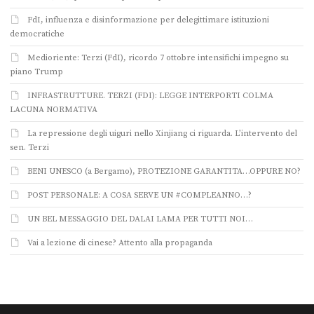
FdI, influenza e disinformazione per delegittimare istituzioni
democratiche
Medioriente: Terzi (FdI), ricordo 7 ottobre intensifichi impegno su
piano Trump
INFRASTRUTTURE. TERZI (FDI): LEGGE INTERPORTI COLMA
LACUNA NORMATIVA
La repressione degli uiguri nello Xinjiang ci riguarda. L’intervento del
sen. Terzi
BENI UNESCO (a Bergamo), PROTEZIONE GARANTITA…OPPURE NO?
POST PERSONALE: A COSA SERVE UN #COMPLEANNO…?
UN BEL MESSAGGIO DEL DALAI LAMA PER TUTTI NOI…
Vai a lezione di cinese? Attento alla propaganda