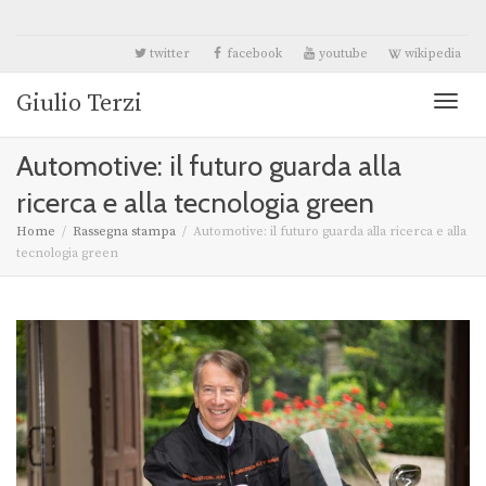
twitter
facebook
youtube
wikipedia
Giulio Terzi
Toggl
Automotive: il futuro guarda alla
naviga
ricerca e alla tecnologia green
Home
Rassegna stampa
Automotive: il futuro guarda alla ricerca e alla
tecnologia green