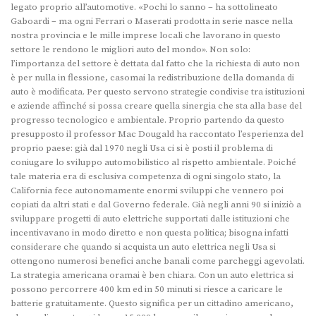
legato proprio all’automotive. «Pochi lo sanno – ha sottolineato
Gaboardi – ma ogni Ferrari o Maserati prodotta in serie nasce nella
nostra provincia e le mille imprese locali che lavorano in questo
settore le rendono le migliori auto del mondo». Non solo:
l’importanza del settore è dettata dal fatto che la richiesta di auto non
è per nulla in flessione, casomai la redistribuzione della domanda di
auto è modificata. Per questo servono strategie condivise tra istituzioni
e aziende affinché si possa creare quella sinergia che sta alla base del
progresso tecnologico e ambientale. Proprio partendo da questo
presupposto il professor Mac Dougald ha raccontato l’esperienza del
proprio paese: già dal 1970 negli Usa ci si è posti il problema di
coniugare lo sviluppo automobilistico al rispetto ambientale. Poiché
tale materia era di esclusiva competenza di ogni singolo stato, la
California fece autonomamente enormi sviluppi che vennero poi
copiati da altri stati e dal Governo federale. Già negli anni 90 si iniziò a
sviluppare progetti di auto elettriche supportati dalle istituzioni che
incentivavano in modo diretto e non questa politica; bisogna infatti
considerare che quando si acquista un auto elettrica negli Usa si
ottengono numerosi benefici anche banali come parcheggi agevolati.
La strategia americana oramai è ben chiara. Con un auto elettrica si
possono percorrere 400 km ed in 50 minuti si riesce a caricare le
batterie gratuitamente. Questo significa per un cittadino americano,