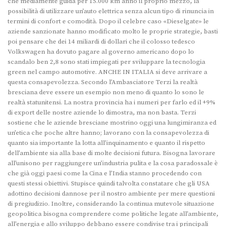
che mediamente guida per 15.000 km anno il proprio mezzo, la
possibilità di utilizzare un’auto elettrica senza alcun tipo di rinuncia in
termini di confort e comodità. Dopo il celebre caso «Dieselgate» le
aziende sanzionate hanno modificato molto le proprie strategie, basti
poi pensare che dei 14 miliardi di dollari che il colosso tedesco
Volkswagen ha dovuto pagare al governo americano dopo lo
scandalo ben 2,8 sono stati impiegati per sviluppare la tecnologia
green nel campo automotive. ANCHE IN ITALIA si deve arrivare a
questa consapevolezza. Secondo l’Ambasciatore Terzi la realtà
bresciana deve essere un esempio non meno di quanto lo sono le
realtà statunitensi. La nostra provincia ha i numeri per farlo ed il +9%
di export delle nostre aziende lo dimostra, ma non basta. Terzi
sostiene che le aziende bresciane mostrino oggi una lungimiranza ed
un’etica che poche altre hanno; lavorano con la consapevolezza di
quanto sia importante la lotta all’inquinamento e quanto il rispetto
dell’ambiente sia alla base di molte decisioni futura. Bisogna lavorare
all’unisono per raggiungere un’industria pulita e la cosa paradossale è
che già oggi paesi come la Cina e l’India stanno procedendo con
questi stessi obiettivi. Stupisce quindi talvolta constatare che gli USA
adottino decisioni dannose per il nostro ambiente per mere questioni
di pregiudizio. Inoltre, considerando la continua mutevole situazione
geopolitica bisogna comprendere come politiche legate all’ambiente,
all’energia e allo sviluppo debbano essere condivise tra i principali