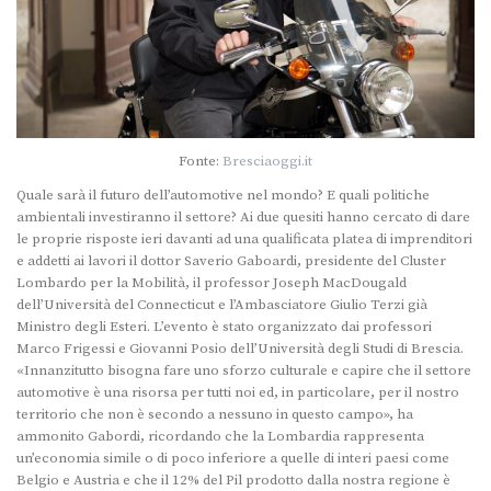
Fonte:
Bresciaoggi.it
Quale sarà il futuro dell’automotive nel mondo? E quali politiche
ambientali investiranno il settore? Ai due quesiti hanno cercato di dare
le proprie risposte ieri davanti ad una qualificata platea di imprenditori
e addetti ai lavori il dottor Saverio Gaboardi, presidente del Cluster
Lombardo per la Mobilità, il professor Joseph MacDougald
dell’Università del Connecticut e l’Ambasciatore Giulio Terzi già
Ministro degli Esteri. L’evento è stato organizzato dai professori
Marco Frigessi e Giovanni Posio dell’Università degli Studi di Brescia.
«Innanzitutto bisogna fare uno sforzo culturale e capire che il settore
automotive è una risorsa per tutti noi ed, in particolare, per il nostro
territorio che non è secondo a nessuno in questo campo», ha
ammonito Gabordi, ricordando che la Lombardia rappresenta
un’economia simile o di poco inferiore a quelle di interi paesi come
Belgio e Austria e che il 12% del Pil prodotto dalla nostra regione è