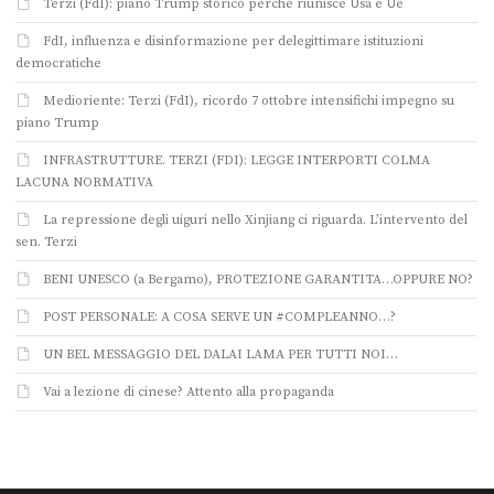
Terzi (FdI): piano Trump storico perché riunisce Usa e Ue
FdI, influenza e disinformazione per delegittimare istituzioni
democratiche
Medioriente: Terzi (FdI), ricordo 7 ottobre intensifichi impegno su
piano Trump
INFRASTRUTTURE. TERZI (FDI): LEGGE INTERPORTI COLMA
LACUNA NORMATIVA
La repressione degli uiguri nello Xinjiang ci riguarda. L’intervento del
sen. Terzi
BENI UNESCO (a Bergamo), PROTEZIONE GARANTITA…OPPURE NO?
POST PERSONALE: A COSA SERVE UN #COMPLEANNO…?
UN BEL MESSAGGIO DEL DALAI LAMA PER TUTTI NOI…
Vai a lezione di cinese? Attento alla propaganda